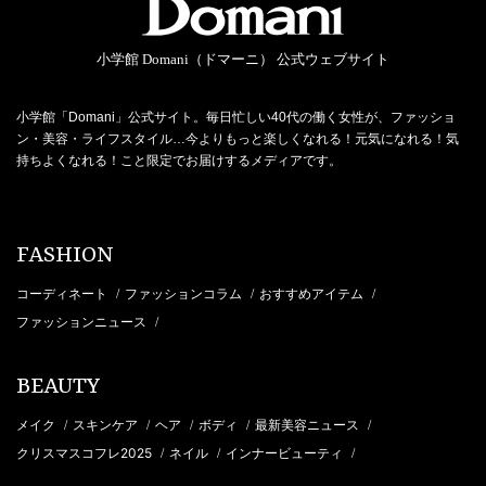
小学館 Domani（ドマーニ） 公式ウェブサイト
小学館「Domani」公式サイト。毎日忙しい40代の働く女性が、ファッショ
ン・美容・ライフスタイル…今よりもっと楽しくなれる！元気になれる！気
持ちよくなれる！こと限定でお届けするメディアです。
FASHION
コーディネート
ファッションコラム
おすすめアイテム
/
/
/
ファッションニュース
/
BEAUTY
メイク
スキンケア
ヘア
ボディ
最新美容ニュース
/
/
/
/
/
クリスマスコフレ2025
ネイル
インナービューティ
/
/
/