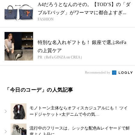
A4だろうとなんのその。【TOD’S】の「ダ
ブルTバッグ」がワーママに都合よすぎ...
FASHION
特別な名入れギフトも！ 銀座で選ぶReFa
の上質ケア
PR（ReFa GINZA on CREA）
Recommended by
「今日のコーデ」の人気記事
モノトーン主体ならオフィスカジュアルにも！ ツイ
ードジャケット×太デニムで今の気…
流行中のフリースは、シックな配色&レイヤードで鮮
度よく上品に