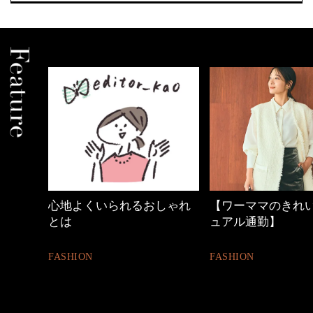
しゃれ
【ワーママのきれいめカジ
優木まおみさん「
ュアル通勤】
割。」
FASHION
LIFESTYLE