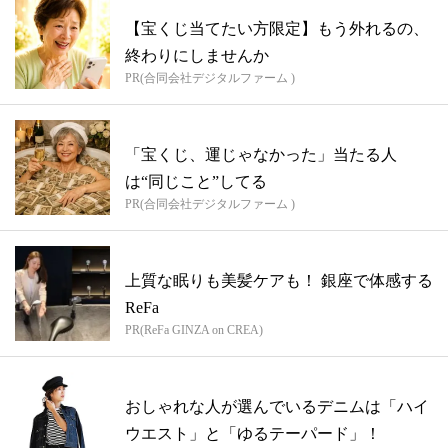
【宝くじ当てたい方限定】もう外れるの、
終わりにしませんか
PR(合同会社デジタルファーム )
「宝くじ、運じゃなかった」当たる人
は“同じこと”してる
PR(合同会社デジタルファーム )
上質な眠りも美髪ケアも！ 銀座で体感する
ReFa
PR(ReFa GINZA on CREA)
おしゃれな人が選んでいるデニムは「ハイ
ウエスト」と「ゆるテーパード」！