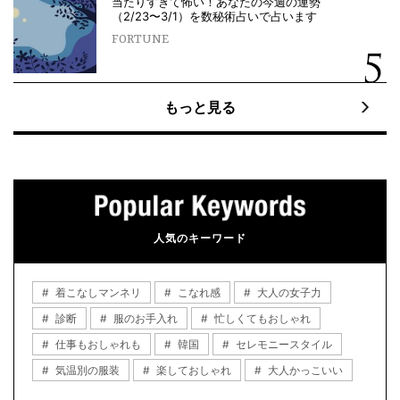
当たりすぎて怖い！あなたの今週の運勢
（2/23〜3/1）を数秘術占いで占います
FORTUNE
もっと見る
人気のキーワード
着こなしマンネリ
こなれ感
大人の女子力
診断
服のお手入れ
忙しくてもおしゃれ
仕事もおしゃれも
韓国
セレモニースタイル
気温別の服装
楽しておしゃれ
大人かっこいい