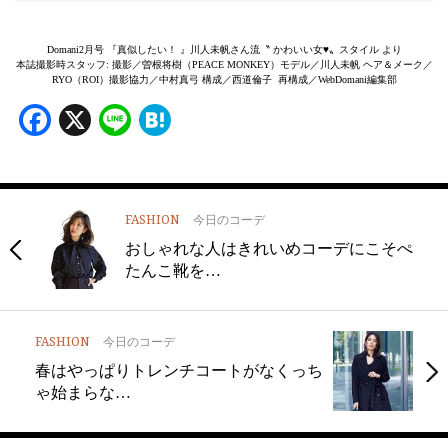
Domani2月号 『真似したい！ 』川人未帆さん流〝 かわいい女♥〟スタイル より
本誌撮影時スタッフ: 撮影／曽根将樹（PEACE MONKEY）モデル／川人未帆 ヘア＆メーク／
RYO（ROI）撮影協力／中村真弓 構成／西道倫子 再構成／WebDomani編集部
Facebook
X
Line
Hatena
FASHION
今日のコーデ
おしゃれな人はきれいめコーデにこそぺ
たんこ靴を…
FASHION
今日のコーデ
春はやっぱりトレンチコートがなくっち
ゃ始まらな…