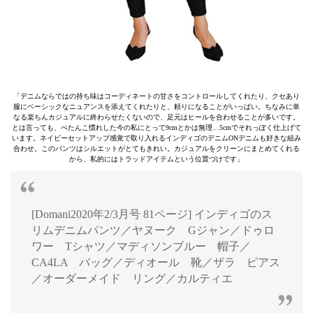
「デニムならではの持ち味はコーディネートの甘さをコントロールしてくれたり、クセあり
服にベーシックなニュアンスを添えてくれたりと、頼りになることがいっぱい。ちなみに単
なる楽ちんカジュアルに終わらせたくないので、足元はヒールを合わせることが多いです。
とは言っても、ぺたんこ慣れした今の私にとって9cmとかは無理…5cmでそれっぽく仕上げて
います。ネイビーセットアップ感覚で取り入れるインディゴのデニムONデニムも好きな組み
合わせ。このパンツはシルエットがとてもきれい。カジュアルをクリーンにまとめてくれる
から、私的にはトラッドアイテムという位置づけです」
[Domani2020年2/3月号 81ページ] インディゴのス
リムデニムパンツ／ヤヌーク Gジャン／ドゥロ
ワー Tシャツ／マディソンブルー 帽子／
CA4LA バッグ／ディオール 靴／ザラ ピアス
／オーダーメイド リング／カルティエ