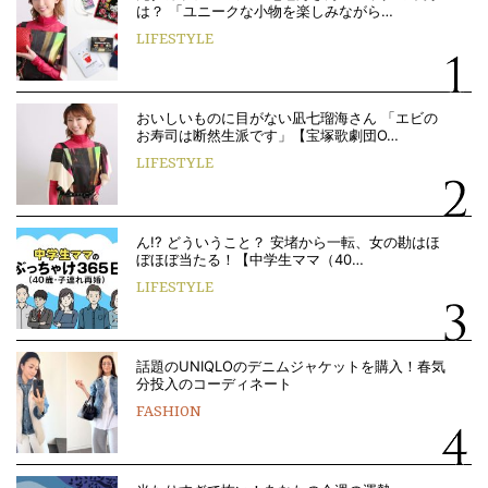
は？ 「ユニークな小物を楽しみながら…
LIFESTYLE
おいしいものに目がない凪七瑠海さん 「エビの
お寿司は断然生派です」【宝塚歌劇団O…
LIFESTYLE
ん!? どういうこと？ 安堵から一転、女の勘はほ
ぼほぼ当たる！【中学生ママ（40…
LIFESTYLE
話題のUNIQLOのデニムジャケットを購入！春気
分投入のコーディネート
FASHION