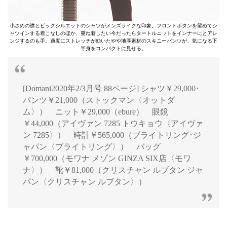
小さめの襟とビッグシルエットのシャツがメンズライクな印象。フロントボタンを留めてシ
ャツインする着こなしのほか、重ね着したい今だったらタートルニットをインナーにとアレ
ンジするのも手。適度にストレッチが効いたやや地厚素材のスキニーパンツが、気になる下
半身をコンパクトに見せる。
[Domani2020年2/3月号 88ページ] シャツ￥29,000･
パンツ￥21,000（ストックマン〈オットダ
ム〉） ニット￥29,000（ebure） 眼鏡
￥44,000（アイヴァン 7285 トウキョウ〈アイヴァ
ン 7285〉） 時計￥565,000（ブライトリング･ジ
ャパン〈ブライトリング〉） バッグ
￥700,000（モワナ メゾン GINZA SIX店〈モワ
ナ〉） 靴￥81,000（クリスチャン ルブタン ジャ
パン〈クリスチャン ルブタン〉）