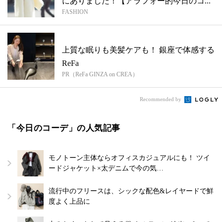
にありました！【アラフォー的今日のコ...
FASHION
上質な眠りも美髪ケアも！ 銀座で体感する
ReFa
PR（ReFa GINZA on CREA）
Recommended by
「今日のコーデ」の人気記事
モノトーン主体ならオフィスカジュアルにも！ ツイ
ードジャケット×太デニムで今の気…
流行中のフリースは、シックな配色&レイヤードで鮮
度よく上品に