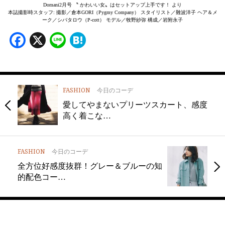
Domani2月号 〝 かわいい女〟はセットアップ上手です！ より
本誌撮影時スタッフ: 撮影／倉本GORI（Pygmy Company） スタイリスト／難波洋子 ヘア＆メ
ーク／シバタロウ（P-cott） モデル／牧野紗弥 構成／岩附永子
Facebook
X
Line
Hatena
FASHION
今日のコーデ
愛してやまないプリーツスカート、感度
高く着こな…
FASHION
今日のコーデ
全方位好感度抜群！グレー＆ブルーの知
的配色コー…