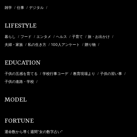
雑学
仕事
デジタル
/
/
/
LIFESTYLE
暮らし
フード
エンタメ
ヘルス
子育て
旅・お出かけ
/
/
/
/
/
/
夫婦・家族
私の生き方
100人アンケート
贈り物
/
/
/
/
EDUCATION
子供の五感を育てる
学校行事コーデ
教育現場より
子供の習い事
/
/
/
/
子供の進路・学校
/
MODEL
FORTUNE
運命数から導く週間“女の数字占い”