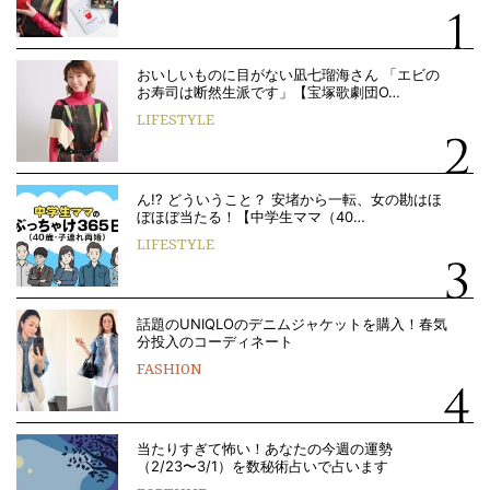
おいしいものに目がない凪七瑠海さん 「エビの
お寿司は断然生派です」【宝塚歌劇団O…
LIFESTYLE
ん!? どういうこと？ 安堵から一転、女の勘はほ
ぼほぼ当たる！【中学生ママ（40…
LIFESTYLE
話題のUNIQLOのデニムジャケットを購入！春気
分投入のコーディネート
FASHION
当たりすぎて怖い！あなたの今週の運勢
（2/23〜3/1）を数秘術占いで占います