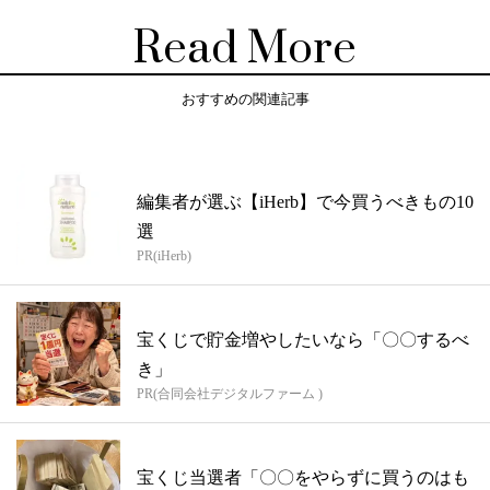
Read More
おすすめの関連記事
編集者が選ぶ【iHerb】で今買うべきもの10
選
PR(iHerb)
宝くじで貯金増やしたいなら「〇〇するべ
き」
PR(合同会社デジタルファーム )
宝くじ当選者「〇〇をやらずに買うのはも