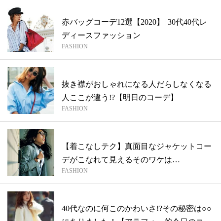
赤バッグコーデ12選【2020】| 30代40代レ
ディースファッション
FASHION
抜き襟がおしゃれになる人だらしなくなる
人ここが違う!?【明日のコーデ】
FASHION
【着こなしテク】真面目なジャケットコー
デがこなれて見えるそのワケは…
FASHION
40代なのに何このかわいさ!?その秘密は○○