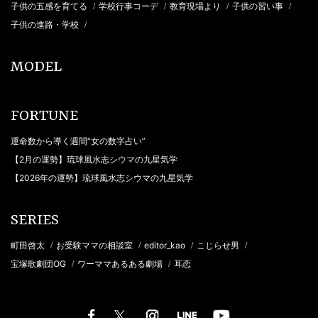
子供の五感を育てる
学校行事コーデ
教育現場より
子供の習い事
/
/
/
/
子供の進路・学校
/
MODEL
FORTUNE
運命数から導く週間“女の数字占い”
【2月の運勢】琉球風水志シウマの九星気学
【2026年の運勢】琉球風水志シウマの九星気学
SERIES
町田啓太
お受験ママの相談室
editor_kao
こじらせ男
/
/
/
/
宝塚歌劇団OG
ワーママあるある劇場
耳恋
/
/