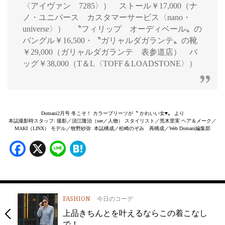
〈アイヴァン 7285〉） ストール￥17,000（ナ
ノ・ユニバース カスタマーサービス〈nano・
universe〉） 〝フィリップ オーディベール〟の
バングル￥16,500・〝ガリャルダガランテ〟の靴
￥29,000（ガリャルダガランテ 表参道店） バ
ッグ￥38,000（T＆L〈TOFF＆LOADSTONE〉）
Domani2月号 冬こそ！ カラープリーツが〝 かわいい女♥〟 より
本誌撮影時スタッフ: 撮影／須江隆治（see／人物） スタイリスト／荒木里実 ヘア＆メーク／
MAKI（LINX） モデル／牧野紗弥 本誌構成／松崎のぞみ 再構成／Web Domani編集部
Facebook
X
Line
Hatena
FASHION
今日のコーデ
上品きちんとを叶えるならこの着こなし
で！