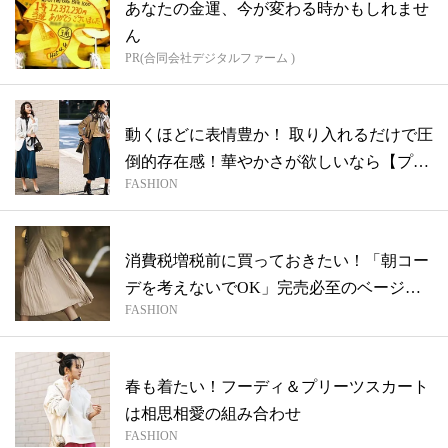
あなたの金運、今が変わる時かもしれませ
ん
PR(合同会社デジタルファーム )
動くほどに表情豊か！ 取り入れるだけで圧
倒的存在感！華やかさが欲しいなら【プリ
FASHION
ー...
消費税増税前に買っておきたい！「朝コー
デを考えないでOK」完売必至のベージュ
FASHION
ニッ...
春も着たい！フーディ＆プリーツスカート
は相思相愛の組み合わせ
FASHION