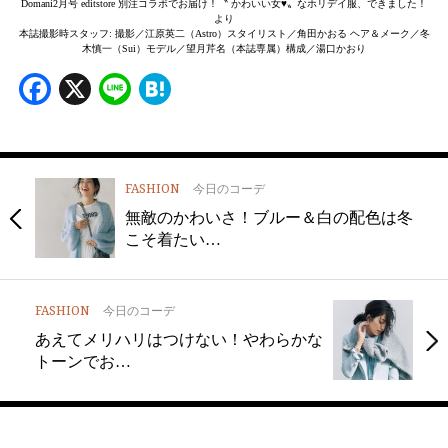
Domani2月号 editstore 別注コラボでお届け！〝 かわいい女♥〟なホリデイ服、できました！
より
本誌撮影時スタッフ: 撮影／江原英二（Astro）スタイリスト／角田かおる ヘア＆メーク／冬
木慎一（Sui）モデル／望月芹名（本誌専属）構成／湯口かおり
Facebook
X
Line
Hatena
FASHION
今日のコーデ
無敵のかわいさ！ブルー＆白の配色は冬
こそ着たい…
FASHION
今日のコーデ
あえてメリハリはつけない！やわらかな
トーンでお…