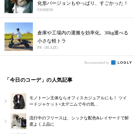
化形バージョンもやっぱり、すごかった！
FASHION
倉庫や工場内の運搬を効率化。30kg運べる
小さな軽トラ
PR（BLAZE）
Recommended by
「今日のコーデ」の人気記事
モノトーン主体ならオフィスカジュアルにも！ ツイ
ードジャケット×太デニムで今の気…
流行中のフリースは、シックな配色&レイヤードで鮮
度よく上品に