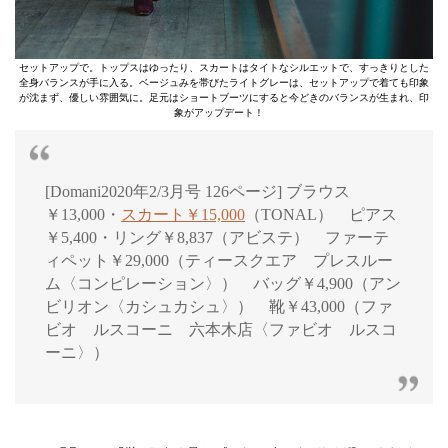
セットアップで。トップスはゆったり、スカートはタイトなシルエットで、すっきりとした
全身バランスが手に入る。ベージュみを帯びたライトグレーは、セットアップで着ても印象
が沈まず、優しい雰囲気に。足元はショートブーツにすると今どきのバランスが生まれ、印
象がアップデート！
[Domani2020年2/3月号 126ページ] ブラウス
￥13,000・
スカート￥15,000
（TONAL） ピアス
￥5,400・リング￥8,837（アビステ） ファーテ
ィペット￥29,000（ティースクエア プレスルー
ム〈コンピレーション〉） バッグ￥4,900（アン
ビリオン〈カシュカシュ〉） 靴￥43,000（ファ
ビオ ルスコーニ 六本木店〈ファビオ ルスコ
ーニ〉）