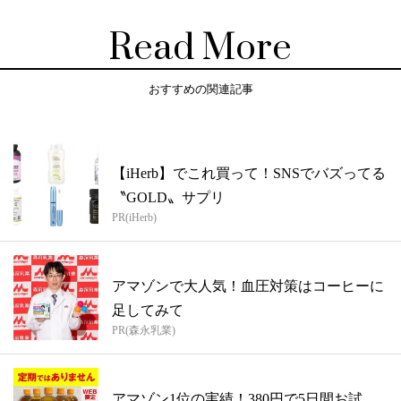
Read More
おすすめの関連記事
【iHerb】でこれ買って！SNSでバズってる
〝GOLD〟サプリ
PR(iHerb)
アマゾンで大人気！血圧対策はコーヒーに
足してみて
PR(森永乳業)
アマゾン1位の実績！380円で5日間お試