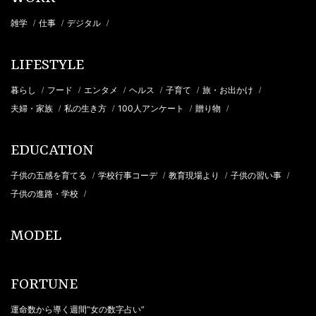
雑学
仕事
デジタル
/
/
/
LIFESTYLE
暮らし
フード
エンタメ
ヘルス
子育て
旅・お出かけ
/
/
/
/
/
/
夫婦・家族
私の生き方
100人アンケート
贈り物
/
/
/
/
EDUCATION
子供の五感を育てる
学校行事コーデ
教育現場より
子供の習い事
/
/
/
/
子供の進路・学校
/
MODEL
FORTUNE
運命数から導く週間“女の数字占い”