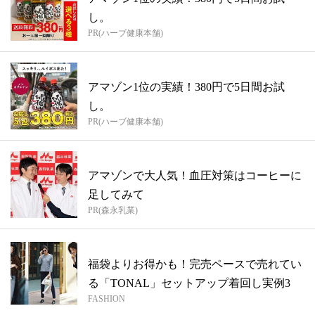
し。
PR(ハーブ健康本舗)
アマゾン1位の実績！380円で5日間お試
し。
PR(ハーブ健康本舗)
アマゾンで大人気！血圧対策はコーヒーに
足してみて
PR(森永乳業)
福袋よりお得かも！完売ペースで売れてい
る「TONAL」セットアップ着回し実例3
FASHION