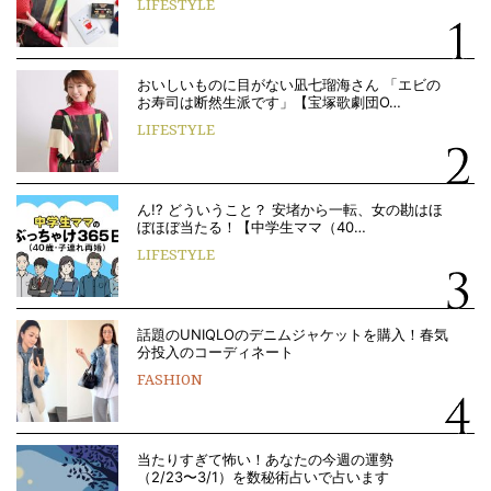
LIFESTYLE
おいしいものに目がない凪七瑠海さん 「エビの
お寿司は断然生派です」【宝塚歌劇団O…
LIFESTYLE
ん!? どういうこと？ 安堵から一転、女の勘はほ
ぼほぼ当たる！【中学生ママ（40…
LIFESTYLE
話題のUNIQLOのデニムジャケットを購入！春気
分投入のコーディネート
FASHION
当たりすぎて怖い！あなたの今週の運勢
（2/23〜3/1）を数秘術占いで占います