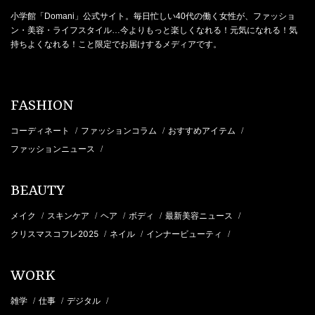
小学館「Domani」公式サイト。毎日忙しい40代の働く女性が、ファッショ
ン・美容・ライフスタイル…今よりもっと楽しくなれる！元気になれる！気
持ちよくなれる！こと限定でお届けするメディアです。
FASHION
コーディネート
ファッションコラム
おすすめアイテム
/
/
/
ファッションニュース
/
BEAUTY
メイク
スキンケア
ヘア
ボディ
最新美容ニュース
/
/
/
/
/
クリスマスコフレ2025
ネイル
インナービューティ
/
/
/
WORK
雑学
仕事
デジタル
/
/
/