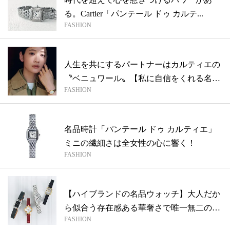
る。Cartier「パンテール ドゥ カルテ...
FASHION
人生を共にするパートナーはカルティエの
〝ベニュワール〟【私に自信をくれる名品
FASHION
ウォ...
名品時計「パンテール ドゥ カルティエ」
ミニの繊細さは全女性の心に響く！
FASHION
【ハイブランドの名品ウォッチ】大人だか
ら似合う存在感ある華奢さで唯一無二の品
FASHION
格を