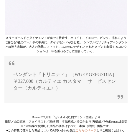
スリーゴールドとダイヤモンドが奏でる普遍性。ホワイト、イエロー、ピンク。流れるよう
に重なる3色のゴールドの中央に、ダイヤモンドがひと粒。 シンプルなソリティアペンダント
とは違う表情が、大人の胸元にフィット。1924年にデザイン されたメゾンを象徴するコレク
ションは、年を重ねるごとに似合っていく。
ペンダント『トリニティ』［WG×YG×PG×DIA］
￥327,000（カルティエ カスタマー サービスセン
ター〈カルティエ〉）
Domani2/3月号『“かわいい女„的ブランド図鑑』より
撮影／山口恵史 スタイリスト／三好 彩 本誌構成／湯口かおり 再構成／WebDomani編集部
※この特集で使用した商品の価格はすべて、本体（税抜）価格です。
●この特集で使用した商品についての問い合わせ先は
こちらのページ
よりご確認ください。