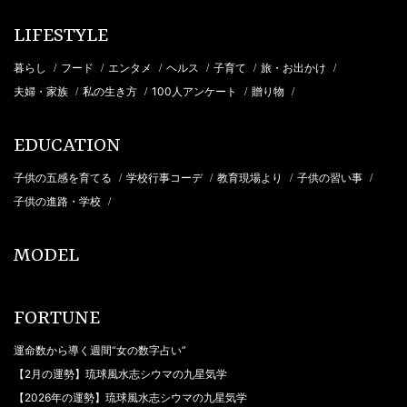
LIFESTYLE
暮らし
フード
エンタメ
ヘルス
子育て
旅・お出かけ
/
/
/
/
/
/
夫婦・家族
私の生き方
100人アンケート
贈り物
/
/
/
/
EDUCATION
子供の五感を育てる
学校行事コーデ
教育現場より
子供の習い事
/
/
/
/
子供の進路・学校
/
MODEL
FORTUNE
運命数から導く週間“女の数字占い”
【2月の運勢】琉球風水志シウマの九星気学
【2026年の運勢】琉球風水志シウマの九星気学