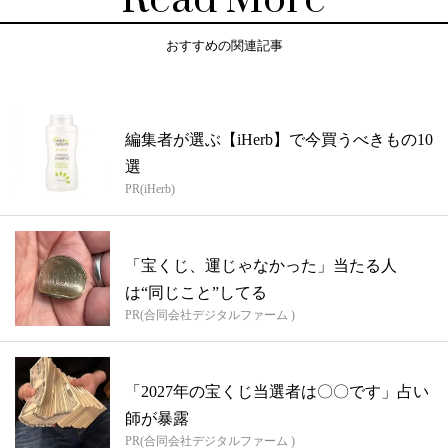
Read More
おすすめの関連記事
編集者が選ぶ【iHerb】で今買うべきもの10
選
PR(iHerb)
「宝くじ、運じゃなかった」当たる人
は“同じこと”してる
PR(合同会社デジタルファーム )
「2027年の宝くじ当選者は〇〇です」占い
師が暴露
PR(合同会社デジタルファーム )