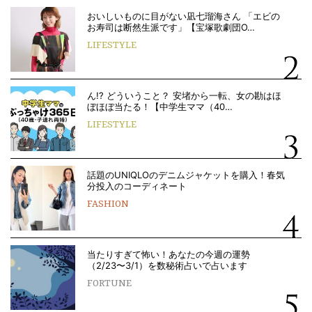
おいしいものに目がない凪七瑠海さん 「エビの
お寿司は断然生派です」【宝塚歌劇団O…
LIFESTYLE
ん!? どういうこと？ 安堵から一転、女の勘はほ
ぼほぼ当たる！【中学生ママ（40…
LIFESTYLE
話題のUNIQLOのデニムジャケットを購入！春気
分投入のコーディネート
FASHION
当たりすぎて怖い！あなたの今週の運勢
（2/23〜3/1）を数秘術占いで占います
FORTUNE