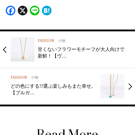
Facebook
X
Line
Hatena
FASHION
小物
甘くないフラワーモチーフが大人向けで
新鮮！【ヴ…
FASHION
小物
どの色にする!?選ぶ楽しみもまた幸せ。
【ブルガ…