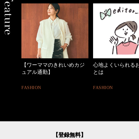
中身
【ワーママのきれいめカジ
心地よくいられる
ュアル通勤】
とは
FASHION
FASHION
【登録無料】