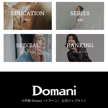
EDUCATION
SERIES
学び
連載
SPECIAL
RANKING
スペシャル
ランキング
小学館 Domani（ドマーニ） 公式ウェブサイト