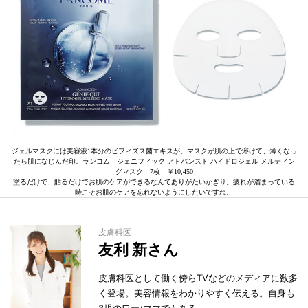
ジェルマスクには美容液1本分のビフィズス菌エキスが。マスクが肌の上で溶けて、薄くなっ
たら肌になじんだ印。ランコム ジェニフィック アドバンスト ハイドロジェル メルティン
グマスク 7枚 ￥10,450
塗るだけで、貼るだけでお肌のケアができるなんてありがたいかぎり。疲れが溜まっている
時こそお肌のケアを忘れないようにしたいですね。
皮膚科医
友利 新さん
皮膚科医として働く傍らTVなどのメディアに数多
く登場。美容情報をわかりやすく伝える。自身も
3児のワー/ママでもある。