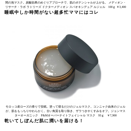
間の泡マスク。炭酸効果のめぐりアプローチで、肌のポテンシャルが上がる。 メディオン・
リサーチ・ラボ ラトリーズ ドクターメディオン スパオキシデュア ルジェル 100ｇ ￥3,400
睡眠中しか時間がない超多忙ママにはコレ
モロッコ産ローズの香りで安眠。塗って寝るだけのジェルマスク。コンニャク由来のジェル
が、肌をもっちりやわらかく。古い角質を取り除き、ザラつきやくすみをオフ。ジョンマス
ターオーガニック P&Mオーバーナイトフェイシャル マスク 93ｇ ￥7,900
乾いてしぼんだ肌に潤いを届ける！