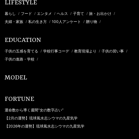
LIFESTYLE
暮らし
フード
エンタメ
ヘルス
子育て
旅・お出かけ
/
/
/
/
/
/
夫婦・家族
私の生き方
100人アンケート
贈り物
/
/
/
/
EDUCATION
子供の五感を育てる
学校行事コーデ
教育現場より
子供の習い事
/
/
/
/
子供の進路・学校
/
MODEL
FORTUNE
運命数から導く週間“女の数字占い”
【2月の運勢】琉球風水志シウマの九星気学
【2026年の運勢】琉球風水志シウマの九星気学