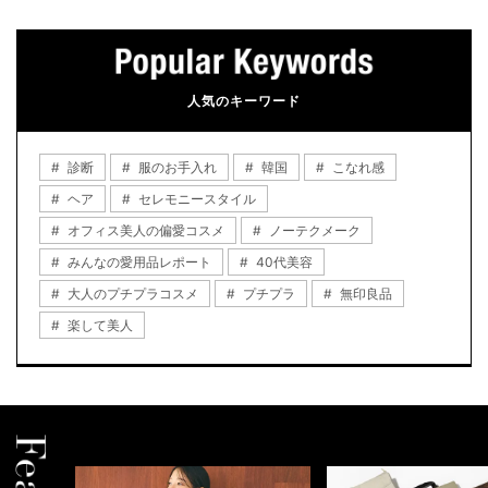
人気のキーワード
診断
服のお手入れ
韓国
こなれ感
ヘア
セレモニースタイル
オフィス美人の偏愛コスメ
ノーテクメーク
みんなの愛用品レポート
40代美容
大人のプチプラコスメ
プチプラ
無印良品
楽して美人