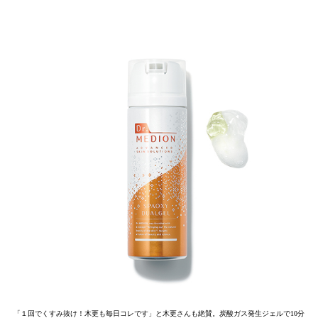
「１回でくすみ抜け！木更も毎日コレです」と木更さんも絶賛。炭酸ガス発生ジェルで10分