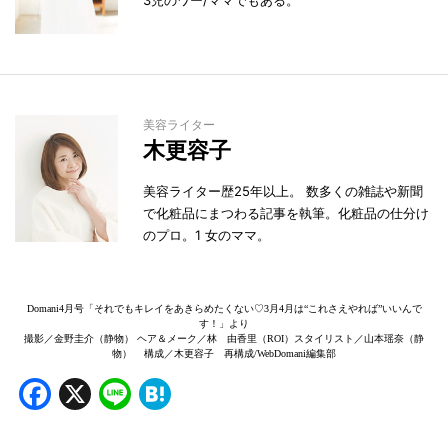
美容ライター
木更容子
美容ライター歴25年以上。 数多くの雑誌や新聞
で化粧品にまつわる記事を執筆。化粧品の仕分け
のプロ。1 女のママ。
Domani4月号「それでもキレイをあきらめたくない♡3月4月は“これさえやれば”いいんで
す！」より
撮影／金野圭介（静物） ヘア＆メーク／林 由香里（ROI）スタイリスト／山本瑶奈（静
物） 構成／木更容子 再構成/WebDomani編集部
Facebook
X
Line
Hatena