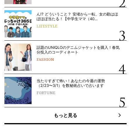
ん!? どういうこと？ 安堵から一転、女の勘はほ
ぼほぼ当たる！【中学生ママ（40…
LIFESTYLE
話題のUNIQLOのデニムジャケットを購入！春気
分投入のコーディネート
FASHION
当たりすぎて怖い！あなたの今週の運勢
（2/23〜3/1）を数秘術占いで占います
FORTUNE
もっと見る