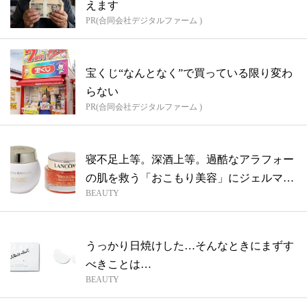
えます
PR(合同会社デジタルファーム )
宝くじ“なんとなく”で買っている限り変わ
らない
PR(合同会社デジタルファーム )
寝不足上等。深酒上等。過酷なアラフォー
の肌を救う「おこもり美容」にジェルマス
BEAUTY
ク
うっかり日焼けした…そんなときにまずす
べきことは…
BEAUTY