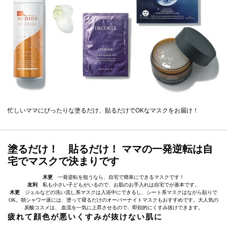
忙しいママにぴったりな塗るだけ、貼るだけでOKなマスクをお届け！
塗るだけ！ 貼るだけ！ ママの一発逆転は自
宅でマスクで決まりです
木更
一発逆転を狙うなら、自宅で簡単にできるマスクです！
友利
私も小さい子どもがいるので、お肌のお手入れは自宅でが基本です。
木更
ジェルなどの洗い流し系マスクは入浴中にできるし、シート系マスクはながら貼りで
OK。朝シャワー派には、塗って寝るだけのオーバーナイトマスクもおすすめです。大人気の
炭酸コスメは、 血流を一気に上昇させるので、即効的にくすみ抜けできます。
疲れて顔色が悪いくすみが抜けない肌に