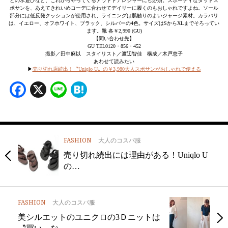
との水遊びなど、これからやってくるアウトドアレジャーにも必須。スポーティなダッドス
ポサンを、あえてきれいめコーデに合わせてデイリーに履くのもおしゃれですよね。ソール
部分には低反発クッションが使用され、ライニングは肌触りのよいジャージ素材。カラバリ
は、イエロー、オフホワイト、ブラック、シルバーの4色。サイズはSからXLまでそろってい
ます。靴 各￥2,990 (GU)
【問い合わせ先】
GU TEL0120・856・452
撮影／田中麻以 スタイリスト／渡辺智佳 構成／木戸恵子
あわせて読みたい
▶
売り切れ店続出！〝Uniqlo U〟の￥3,980大人スポサンがおしゃれで使える
Facebook
X
Line
Hatena
FASHION
大人のコスパ服
売り切れ続出には理由がある！Uniqlo U
の…
FASHION
大人のコスパ服
美シルエットのユニクロの3Ｄニットは