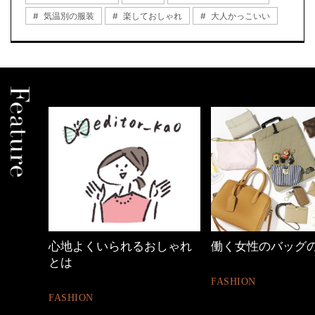
気温別の服装
楽しておしゃれ
大人かっこいい
心地よくいられるおしゃれ
働く女性のバッグの中身
とは
FASHION
FASHION