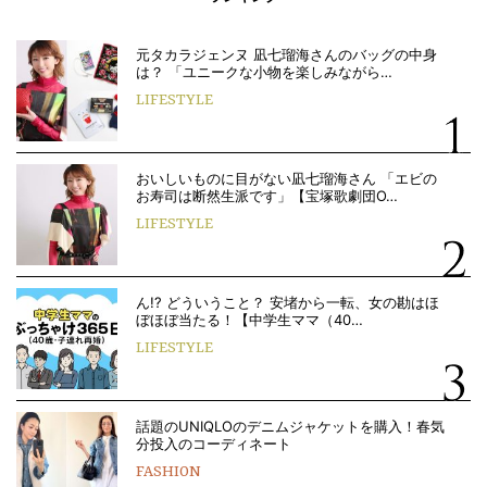
元タカラジェンヌ 凪七瑠海さんのバッグの中身
は？ 「ユニークな小物を楽しみながら…
LIFESTYLE
おいしいものに目がない凪七瑠海さん 「エビの
お寿司は断然生派です」【宝塚歌劇団O…
LIFESTYLE
ん!? どういうこと？ 安堵から一転、女の勘はほ
ぼほぼ当たる！【中学生ママ（40…
LIFESTYLE
話題のUNIQLOのデニムジャケットを購入！春気
分投入のコーディネート
FASHION