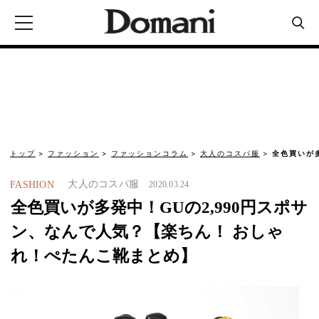
トップ
ファッション
ファッションコラム
大人のコスパ服
全色買いが
大人のコスパ服
FASHION
2020.03.24
全色買いが多発中！GUの2,990円スポサ
ン、なんで人気？【楽ちん！ おしゃ
れ！ぺたんこ靴まとめ】