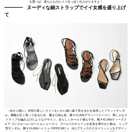
を選べば、楽ちんなのにイイ女っぽく仕上がりますよ！
ヌーディな細ストラップでイイ女感を盛り上げ
て
（右から順に）木型の美しいラインをいかに細い線で見せるかを追求したフラットサンダ
ル。横幅が広く取ってあるため、履き心地も楽。靴￥52,000(アマン<ペリーコ>) 華しゃなス
トラップを編み上げたようなデザイン。女らしくホールド感も十分。靴￥45,000(ティースク
エア プレスルーム<ロートルショーズ>) ゴールドのチェーンが足首を華やかに飾る、トング
型サンダル。靴￥19,000(ベイジュ<PIPPICHIC>) ALLブラックのスタイリッシュなデザイン