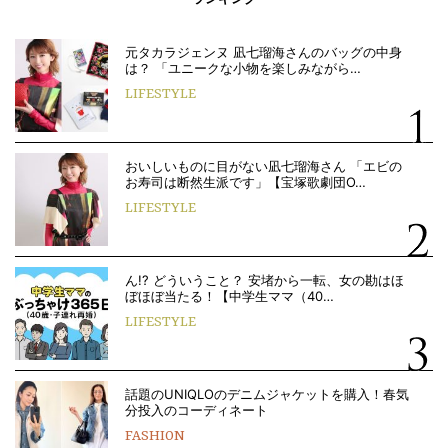
元タカラジェンヌ 凪七瑠海さんのバッグの中身
は？ 「ユニークな小物を楽しみながら…
LIFESTYLE
おいしいものに目がない凪七瑠海さん 「エビの
お寿司は断然生派です」【宝塚歌劇団O…
LIFESTYLE
ん!? どういうこと？ 安堵から一転、女の勘はほ
ぼほぼ当たる！【中学生ママ（40…
LIFESTYLE
話題のUNIQLOのデニムジャケットを購入！春気
分投入のコーディネート
FASHION