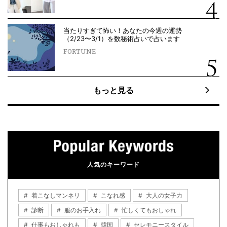
当たりすぎて怖い！あなたの今週の運勢
（2/23〜3/1）を数秘術占いで占います
FORTUNE
もっと見る
人気のキーワード
着こなしマンネリ
こなれ感
大人の女子力
診断
服のお手入れ
忙しくてもおしゃれ
仕事もおしゃれも
韓国
セレモニースタイル