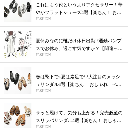
これはもう靴というよりアクセサリー！華
やかフラットシューズ4選【楽ちん！ おし
FASHION
ゃ...
夏休みなのに靴だけ休日出勤!?通勤パンプ
スでお休み、過ごす気ですか？【間違っ
FASHION
て、...
春は靴下で♪夏は素足で♡大注目のメッシ
ュサンダル4選【楽ちん！ おしゃれ！ぺた
FASHION
ん...
サッと履けて、気分も上がる！完売必至の
スリッパサンダル4選【楽ちん！ おしゃ
FASHION