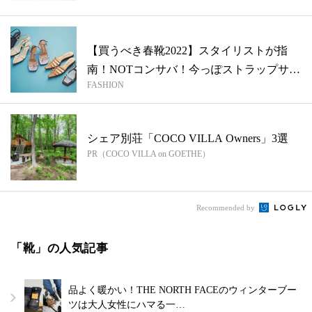
れ！...
【買うべき春靴2022】スタイリストが指
南！NOTコンサバ！今っぽストラップサ
FASHION
ン...
シェア別荘「COCO VILLA Owners」3選
PR（COCO VILLA on GOETHE）
Recommended by
「靴」の人気記事
品よく暖かい！THE NORTH FACEのウィンターブー
ツは大人女性にハマる一…