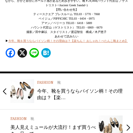
ながら、かかと部分にホールド感があるため歩きやすい。靴￥24,000(ハウント代官山 ／ゲス
トリスト<Ancient Greek Sandal>)
【問い合わせ先】
ティースクエア プレスルーム TEL03・5770・7068
ベイジュ／PIPPICHIC TEL03・6434・0975
アマン／ペリーコ TEL03・6418・5889
ハウント代官山（ゲストリスト） TEL03・6869・6670
撮影／田中麻以 スタイリスト／渡辺智佳 構成／木戸恵子
あわせて読みたい
▶
今年、靴を買うならパイソン柄！その理由は？【楽ちん！ おしゃれ！ぺたんこ靴まとめ】
Facebook
X
Line
Hatena
FASHION
靴
今年、靴を買うならパイソン柄！その理
由は？【楽…
FASHION
靴
美人見えミュールが大流行！まず買うべ