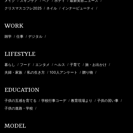
メイク
スキンケア
ヘア
ボディ
最新美容ニュース
/
/
/
/
/
クリスマスコフレ2025
ネイル
インナービューティ
/
/
/
WORK
雑学
仕事
デジタル
/
/
/
LIFESTYLE
暮らし
フード
エンタメ
ヘルス
子育て
旅・お出かけ
/
/
/
/
/
/
夫婦・家族
私の生き方
100人アンケート
贈り物
/
/
/
/
EDUCATION
子供の五感を育てる
学校行事コーデ
教育現場より
子供の習い事
/
/
/
/
子供の進路・学校
/
MODEL