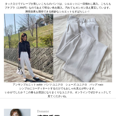
タック入りでドレープが美しいこちらのパンツは、シルエットに一目惚れし購入。こちらも
プチプラ（2,990円）なのであえて明るい色を購入。汚れてもガシガシ洗え重宝しています。
脚長効果も期待できる絶妙なシルエットもすばらしい！
アンサンブルニット:noble パンツ:ユニクロ シューズ:ユニクロ バッグ:vasic
シンプルにコーディネートするだけでもおしゃれ見えが叶います。
いかがでしたか？この春もお世話になりまくりなユニクロ。オンラインでぜひチェックして
見てくださいね。
Domanist