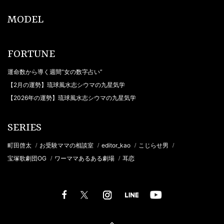
MODEL
FORTUNE
運命数から導く週間“女の数字占い”
【2月の運勢】琉球風水志シウマの九星気学
【2026年の運勢】琉球風水志シウマの九星気学
SERIES
町田啓太
お受験ママの相談室
editor_kao
こじらせ男
/
/
/
/
宝塚歌劇団OG
ワーママあるある劇場
耳恋
/
/