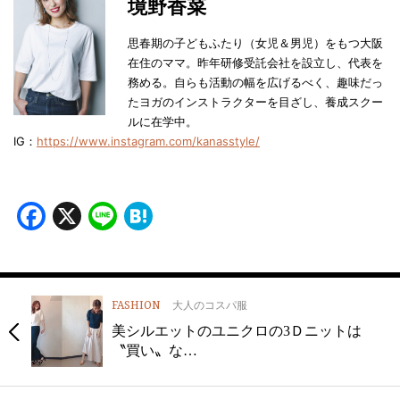
境野香菜
思春期の子どもふたり（女児＆男児）をもつ大阪
在住のママ。昨年研修受託会社を設立し、代表を
務める。自らも活動の幅を広げるべく、趣味だっ
たヨガのインストラクターを目ざし、養成スクー
ルに在学中。
IG：
https://www.instagram.com/kanasstyle/
Facebook
X
Line
Hatena
FASHION
大人のコスパ服
美シルエットのユニクロの3Ｄニットは
〝買い〟な…