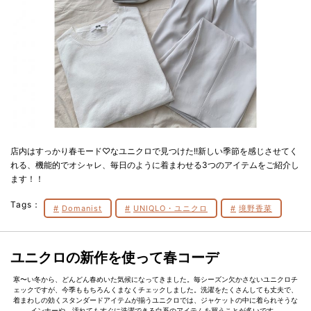
店内はすっかり春モード♡なユニクロで見つけた!!新しい季節を感じさせてく
れる、機能的でオシャレ、毎日のように着まわせる3つのアイテムをご紹介し
ます！！
Tags：
Domanist
UNIQLO・ユニクロ
境野香菜
ユニクロの新作を使って春コーデ
寒〜い冬から、どんどん春めいた気候になってきました。毎シーズン欠かさないユニクロチ
ェックですが、今季ももちろんくまなくチェックしました。洗濯をたくさんしても丈夫で、
着まわしの効くスタンダードアイテムが揃うユニクロでは、ジャケットの中に着られそうな
インナーや、汚れてもすぐに洗濯できる白系のアイテムを買うことが多いです。