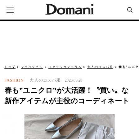
トップ
ファッション
ファッションコラム
大人のコスパ服
春も"ユニ
大人のコスパ服
FASHION
2020.03.28
春も”ユニクロ”が大活躍！〝買い〟な
新作アイテムが主役のコーディネート