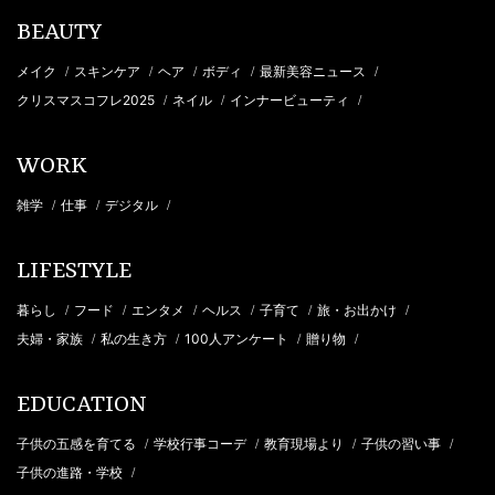
BEAUTY
メイク
スキンケア
ヘア
ボディ
最新美容ニュース
/
/
/
/
/
クリスマスコフレ2025
ネイル
インナービューティ
/
/
/
WORK
雑学
仕事
デジタル
/
/
/
LIFESTYLE
暮らし
フード
エンタメ
ヘルス
子育て
旅・お出かけ
/
/
/
/
/
/
夫婦・家族
私の生き方
100人アンケート
贈り物
/
/
/
/
EDUCATION
子供の五感を育てる
学校行事コーデ
教育現場より
子供の習い事
/
/
/
/
子供の進路・学校
/