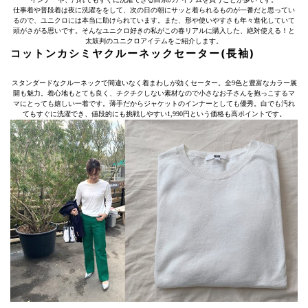
仕事着や普段着は夜に洗濯ををして、次の日の朝にサッと着られるものが一番だと思ってい
るので、ユニクロには本当に助けられています。また、形や使いやすさも年々進化していて
頭がさがる思いです。そんなユニクロ好きの私がこの春リアルに購入した、絶対使える！と
太鼓判のユニクロアイテムをご紹介します。
コットンカシミヤクルーネックセーター(長袖)
スタンダードなクルーネックで間違いなく着まわしが効くセーター。全9色と豊富なカラー展
開も魅力。着心地もとても良く、チクチクしない素材なので小さなお子さんを抱っこするマ
マにとっても嬉しい一着です。薄手だからジャケットのインナーとしても優秀。白でも汚れ
てもすぐに洗濯でき、値段的にも挑戦しやすい1,990円という価格も高ポイントです。