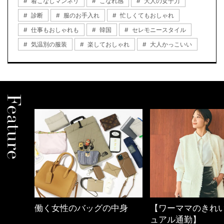
着こなしマンネリ
こなれ感
大人の女子力
診断
服のお手入れ
忙しくてもおしゃれ
仕事もおしゃれも
韓国
セレモニースタイル
気温別の服装
楽しておしゃれ
大人かっこいい
しゃれ
働く女性のバッグの中身
【ワーママのきれ
ュアル通勤】