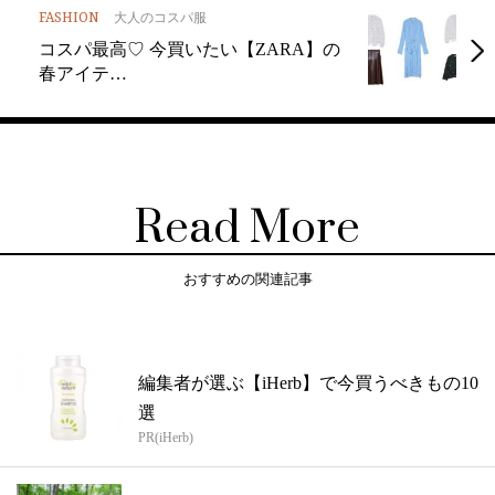
FASHION
大人のコスパ服
コスパ最高♡ 今買いたい【ZARA】の
春アイテ…
Read More
おすすめの関連記事
編集者が選ぶ【iHerb】で今買うべきもの10
選
PR(iHerb)