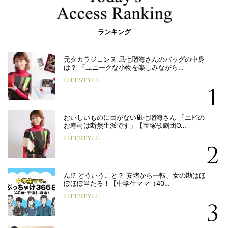
ランキング
元タカラジェンヌ 凪七瑠海さんのバッグの中身
は？ 「ユニークな小物を楽しみながら…
LIFESTYLE
おいしいものに目がない凪七瑠海さん 「エビの
お寿司は断然生派です」【宝塚歌劇団O…
LIFESTYLE
ん!? どういうこと？ 安堵から一転、女の勘はほ
ぼほぼ当たる！【中学生ママ（40…
LIFESTYLE