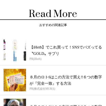
Read More
おすすめの関連記事
【iHerb】でこれ買って！SNSでバズってる
〝GOLD〟サプリ
PR(iHerb)
８月のロト6はこの方法で買え!!６つの数字
が『完全一致』する方法
PR(株式会社MURA)