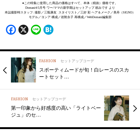
●この特集に使用した商品の価格はすべて、本体（税抜）価格です。
Domani4/5月号 ワー/ママの新学期はセットアップ 頼みです より
本誌撮影時スタッフ: 撮影／三瓶康友 スタイリスト／三好 彩 ヘア＆メーク／美舟（SIGNO）
モデル／ヨンア 構成／岩附永子 再構成／WebDomani編集部
Facebook
X
Line
Hatena
FASHION
セットアップコーデ
スポーティムードが旬！白レースのスカ
ートセット…
FASHION
セットアップコーデ
第一印象から好感度の高い「ライトベー
ジュ」のセ…