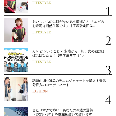
LIFESTYLE
おいしいものに目がない凪七瑠海さん 「エビの
お寿司は断然生派です」【宝塚歌劇団O…
LIFESTYLE
ん!? どういうこと？ 安堵から一転、女の勘はほ
ぼほぼ当たる！【中学生ママ（40…
LIFESTYLE
話題のUNIQLOのデニムジャケットを購入！春気
分投入のコーディネート
FASHION
当たりすぎて怖い！あなたの今週の運勢
（2/23〜3/1）を数秘術占いで占います