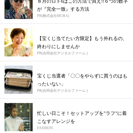
８月のロト6はこの方法で買え!!６つの数字
が『完全一致』する方法
PR(株式会社MURA)
【宝くじ当てたい方限定】もう外れるの、
終わりにしませんか
PR(合同会社デジタルファーム )
宝くじ当選者「〇〇をやらずに買うのはも
ったいない」
PR(合同会社デジタルファーム )
忙しい日こそ！セットアップを”ラフ”に着
こなすアレンジを
FASHION