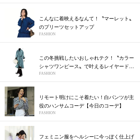
こんなに着映えるなんて！〝マーレット〟
のプリーツセットアップ
FASHION
この冬挑戦したいおしゃれテク！〝カラー
シャツワンピース〟で叶えるレイヤードス
FASHION
タイ...
リモート明けにこそ着たい！白パンツが主
役のハンサムコーデ【今日のコーデ】
FASHION
フェミニン服をヘルシーに今っぽく仕上げ