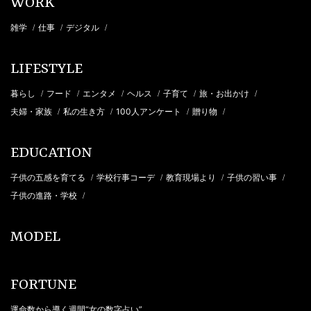
WORK
雑学
仕事
デジタル
/
/
/
LIFESTYLE
暮らし
フード
エンタメ
ヘルス
子育て
旅・お出かけ
/
/
/
/
/
/
夫婦・家族
私の生き方
100人アンケート
贈り物
/
/
/
/
EDUCATION
子供の五感を育てる
学校行事コーデ
教育現場より
子供の習い事
/
/
/
/
子供の進路・学校
/
MODEL
FORTUNE
運命数から導く週間“女の数字占い”