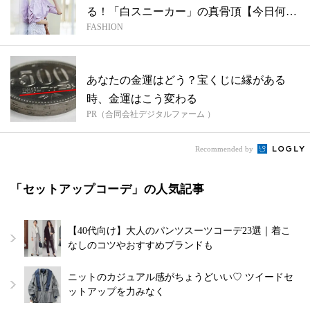
る！「白スニーカー」の真骨頂【今日何着
FASHION
る？...
あなたの金運はどう？宝くじに縁がある
時、金運はこう変わる
PR（合同会社デジタルファーム ）
Recommended by
「セットアップコーデ」の人気記事
【40代向け】大人のパンツスーツコーデ23選｜着こ
なしのコツやおすすめブランドも
ニットのカジュアル感がちょうどいい♡ ツイードセ
ットアップを力みなく