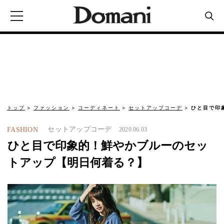
トップ
ファッション
コーディネート
セットアップコーデ
ひと目で印
セットアップコーデ
FASHION
2020.06.03
ひと目で印象的！鮮やかブルーのセッ
トアップ【明日何着る？】