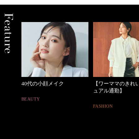
顔メイク
【ワーママのきれいめカジ
働く女
ュアル通勤】
FASHION
FASHION