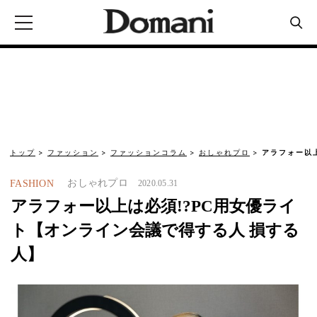
トップ
ファッション
ファッションコラム
おしゃれプロ
アラフォー以
おしゃれプロ
FASHION
2020.05.31
アラフォー以上は必須!?PC用女優ライ
ト【オンライン会議で得する人 損する
人】