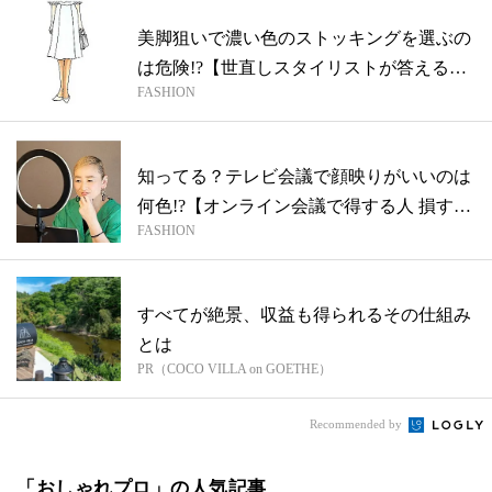
美脚狙いで濃い色のストッキングを選ぶの
は危険!?【世直しスタイリストが答える！
FASHION
ス...
知ってる？テレビ会議で顔映りがいいのは
何色!?【オンライン会議で得する人 損す
FASHION
る...
すべてが絶景、収益も得られるその仕組み
とは
PR（COCO VILLA on GOETHE）
Recommended by
「おしゃれプロ」の人気記事