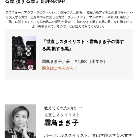
る黒 損する黒』
好評発売中
アラフォー、アラフィフのファッション迷子さんに朗報！ 究極の黒アイテムの選び方や、や
せ見えする方法、黒を華やかに見せる方法、ブラックフォーマルのマナーや着回し術など、
「黒」に関するすべてを詰め込んだ新刊が発売中。知らなきゃ損する黒の着こなし術をたっ
ぷり掲載されているので、ぜひ読んでみてください。
『世直しスタイリスト・霜鳥まき子の得す
る黒 損する黒』
霜鳥まき子／著 ￥1,000（小学館）
購入はこちらから！
教えてくれたのは･･･
世直しスタイリスト
霜鳥まき子
パーソナルスタイリスト。青山学院大学英米文学