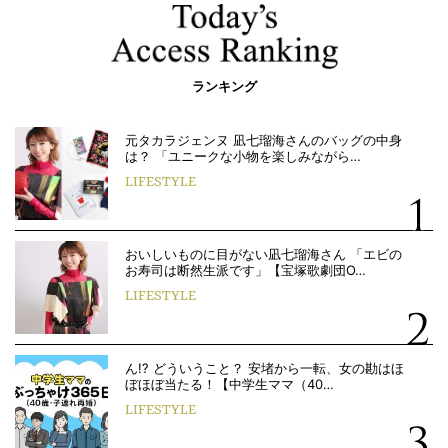
ランキング
元タカラジェンヌ 凪七瑠海さんのバッグの中身
は？ 「ユニークな小物を楽しみながら…
LIFESTYLE
おいしいものに目がない凪七瑠海さん 「エビの
お寿司は断然生派です」【宝塚歌劇団O…
LIFESTYLE
ん!? どういうこと？ 安堵から一転、女の勘はほ
ぼほぼ当たる！【中学生ママ（40…
LIFESTYLE