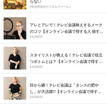
らない
PR(合同会社デジタルファーム )
アレとアレで！テレビ会議映えするメーク
のコツ【オンライン会議で得する人 損する
FASHION
人...
スタイリストが教える！テレビ会議で役立
つボトムとは？【オンライン会議で得する
FASHION
人 ...
目から鱗！テレビ会議は「タンスの肥や
し」が大活躍!?【オンライン会議で得する
FASHION
人 ...