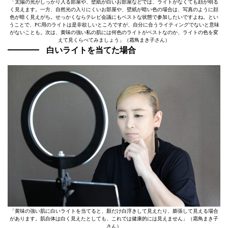
「太陽の光がしっかり入る部屋や、壁紙が白いお部屋などでは、ライトがなくても顔が明る
く見えます。一方、自然光の入りにくいお部屋や、壁紙が暗い色の場合は、写真のように顔
色が暗く見えがち。せっかくならテレビ会議にもベストな状態で参加したいですよね。とい
うことで、PC用のライトは是非欲しいところですが、自分に合うライティングでないと意味
がないことも。次は、黄味の強い私の肌には何色のライトがベストなのか、ライトの色を変
えて見くらべてみましょう」（霜鳥まき子さん）
白いライトを当てた場合
「黄味の強い肌に白いライトを当てると、顏だけ白浮きして見えたり、膨張して見える場合
があります。肌自体は白く見えたとしても、これでは健康的には見えません」（霜鳥まき子
さん）