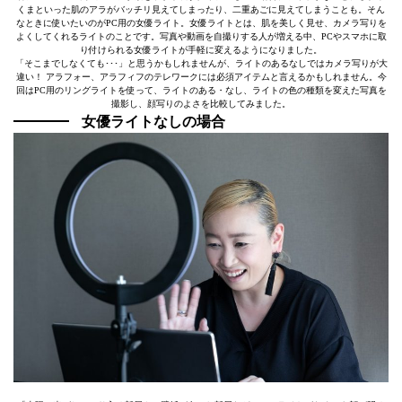
くまといった肌のアラがバッチリ見えてしまったり、二重あごに見えてしまうことも。そん
なときに使いたいのがPC用の女優ライト。女優ライトとは、肌を美しく見せ、カメラ写りを
よくしてくれるライトのことです。写真や動画を自撮りする人が増える中、PCやスマホに取
り付けられる女優ライトが手軽に変えるようになりました。
「そこまでしなくても･･･」と思うかもしれませんが、ライトのあるなしではカメラ写りが大
違い！ アラフォー、アラフィフのテレワークには必須アイテムと言えるかもしれません。今
回はPC用のリングライトを使って、ライトのある・なし、ライトの色の種類を変えた写真を
撮影し、顔写りのよさを比較してみました。
女優ライトなしの場合