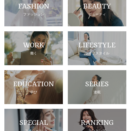
FASHION
BEAUTY
ファッション
ビューティ
WORK
LIFESTYLE
働く
ライフスタイル
EDUCATION
SERIES
学び
連載
SPECIAL
RANKING
スペシャル
ランキング