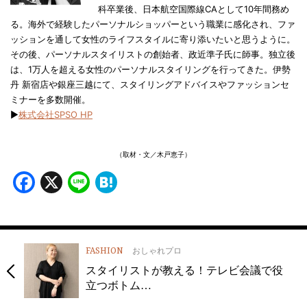
科卒業後、日本航空国際線CAとして10年間務め
る。海外で経験したパーソナルショッパーという職業に感化され、ファ
ッションを通して女性のライフスタイルに寄り添いたいと思うように。
その後、パーソナルスタイリストの創始者、政近準子氏に師事。独立後
は、1万人を超える女性のパーソナルスタイリングを行ってきた。伊勢
丹 新宿店や銀座三越にて、スタイリングアドバイスやファッションセ
ミナーを多数開催。
▶
株式会社SPSO HP
（取材・文／木戸恵子）
Facebook
X
Line
Hatena
FASHION
おしゃれプロ
スタイリストが教える！テレビ会議で役
立つボトム…