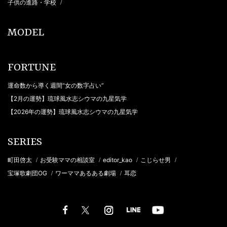
子供の進路・学校
/
MODEL
FORTUNE
運命数から導く週間“女の数字占い”
【2月の運勢】琉球風水志シウマの九星気学
【2026年の運勢】琉球風水志シウマの九星気学
SERIES
町田啓太
お受験ママの相談室
editor_kao
こじらせ男
/
/
/
/
宝塚歌劇団OG
ワーママあるある劇場
耳恋
/
/