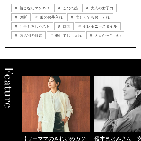
着こなしマンネリ
こなれ感
大人の女子力
診断
服のお手入れ
忙しくてもおしゃれ
仕事もおしゃれも
韓国
セレモニースタイル
気温別の服装
楽しておしゃれ
大人かっこいい
めカジ
優木まおみさん「女の時間
働く女性のバッグ