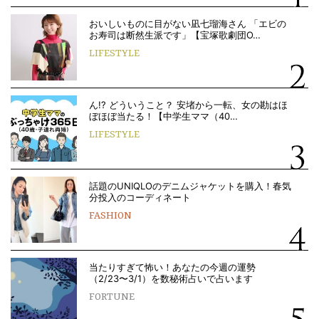
おいしいものに目がない凪七瑠海さん 「エビの
お寿司は断然生派です」【宝塚歌劇団O…
LIFESTYLE
ん!? どういうこと？ 安堵から一転、女の勘はほ
ぼほぼ当たる！【中学生ママ（40…
LIFESTYLE
話題のUNIQLOのデニムジャケットを購入！春気
分投入のコーディネート
FASHION
当たりすぎて怖い！あなたの今週の運勢
（2/23〜3/1）を数秘術占いで占います
FORTUNE