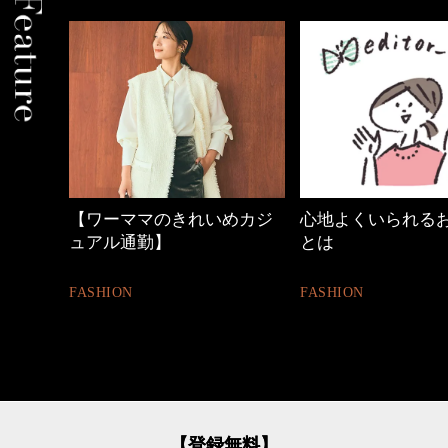
きれいめカジ
心地よくいられるおしゃれ
40代の小顔
とは
BEAUTY
FASHION
【登録無料】