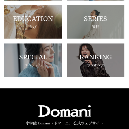
EDUCATION
SERIES
学び
連載
SPECIAL
RANKING
スペシャル
ランキング
小学館 Domani（ドマーニ） 公式ウェブサイト