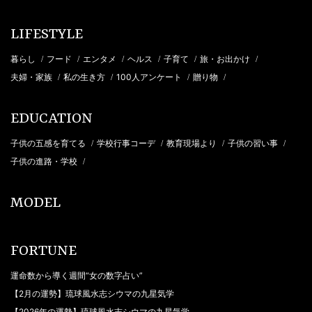
LIFESTYLE
暮らし
フード
エンタメ
ヘルス
子育て
旅・お出かけ
/
/
/
/
/
/
夫婦・家族
私の生き方
100人アンケート
贈り物
/
/
/
/
EDUCATION
子供の五感を育てる
学校行事コーデ
教育現場より
子供の習い事
/
/
/
/
子供の進路・学校
/
MODEL
FORTUNE
運命数から導く週間“女の数字占い”
【2月の運勢】琉球風水志シウマの九星気学
【2026年の運勢】琉球風水志シウマの九星気学