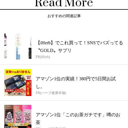
Read More
おすすめの関連記事
【iHerb】でこれ買って！SNSでバズってる
〝GOLD〟サプリ
PR(iHerb)
アマゾン1位の実績！380円で5日間お試
し。
PR(ハーブ健康本舗)
アマゾン1位「このお茶ガチです」噂のお
茶