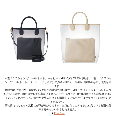
▲左「クラシャン ビニール トート」ネイビー（Mサイズ）¥3,200（税込） 右：「クラシャ
ン ビニール トート」ベージュ（Lサイズ）¥3,800（税込） ※縮尺は実際のものとは異なり
ます。
雨や汚れに強いPVC素材のバッグはこの季節の強い味方。Mサイズはショルダーベルトがつ
いているので、雨の日でも手が塞がりません。一方、Lサイズは付属のポーチを取り出せばレ
インバッグカバーにも。涼やかで夏に向けても活躍するPVCバッグはぜひ持っておきたいア
イテムです。
雨の日はなんとなく気持ちが下がりがちですが、お気に入りのアイテムを見つけて梅雨を乗
りきるのもいいかもしれません。
▶︎
Francfranc