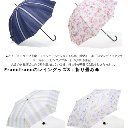
▲左：「ストライプ長傘」（ブルー／ベージュ） ¥2,200（税込） 右「ロマンティックフラ
ワー長傘」（ピンク／ブルー） ¥2,200（税込）
丸みのある形状なので肩が濡れにくい仕様。持ち手が華奢で女性らしさたっぷり。
Francfrancのレイングッズ3：折り畳み傘