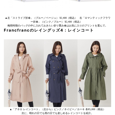
▲左「ストライプ折傘」（ブルー／ベージュ） ¥2,400（税込） 右「ロマンティックフラワ
ー折傘」（ピンク／ブルー） ¥2,400（税込）
梅雨時期のバッグの中に入れておきたい折り畳み傘はお気に入りのプリントを選んで。
Francfrancのレイングッズ4：レインコート
▲「アネロ レインコート」（左から）ピンク／ネイビー／カーキ 各¥5,000（税込）
次に、晴れの日でも雨の日でも楽しめるレインコートを紹介。