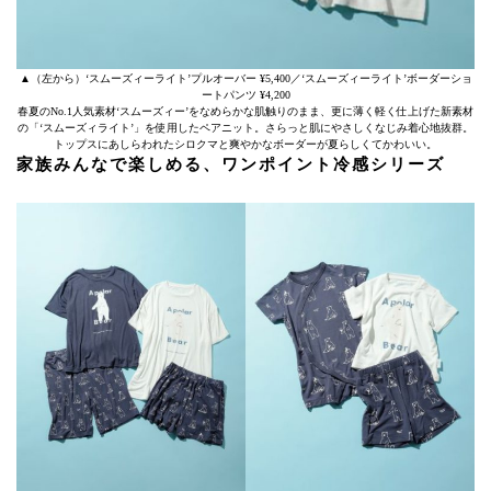
▲（左から）‘スムーズィーライト’プルオーバー ¥5,400／‘スムーズィーライト’ボーダーショ
ートパンツ ¥4,200
春夏のNo.1人気素材‘スムーズィー’をなめらかな肌触りのまま、更に薄く軽く仕上げた新素材
の「‘スムーズィライト’」を使用したペアニット。さらっと肌にやさしくなじみ着心地抜群。
トップスにあしらわれたシロクマと爽やかなボーダーが夏らしくてかわいい。
家族みんなで楽しめる、ワンポイント冷感シリーズ