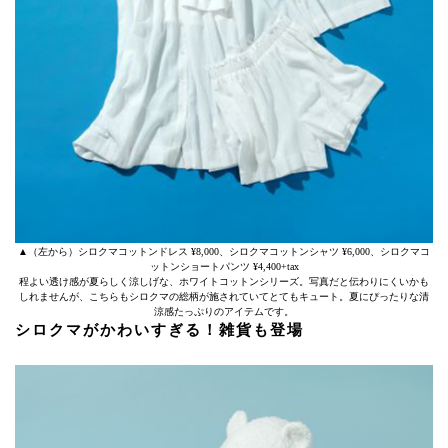
▲（左から）シロクマコットンドレス ¥8,000、シロクマコットンシャツ ¥6,000、シロクマコ
ットンショートパンツ ¥4,400+tax
程よい透け感が夏らしく涼しげな、ホワイトコットンシリーズ。写真だと伝わりにくいかも
しれませんが、こちらもシロクマの総柄が施されていてとてもキュート。夏にぴったりな清
涼感たっぷりのアイテムです。
シロクマがかわいすぎる！雑貨も登場