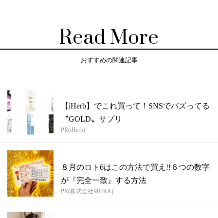
Read More
おすすめの関連記事
【iHerb】でこれ買って！SNSでバズってる
〝GOLD〟サプリ
PR(iHerb)
８月のロト6はこの方法で買え!!６つの数字
が『完全一致』する方法
PR(株式会社MURA)