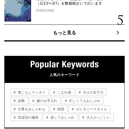
（2/23〜3/1）を数秘術占いで占います
FORTUNE
もっと見る
人気のキーワード
着こなしマンネリ
こなれ感
大人の女子力
診断
服のお手入れ
忙しくてもおしゃれ
仕事もおしゃれも
韓国
セレモニースタイル
気温別の服装
楽しておしゃれ
大人かっこいい