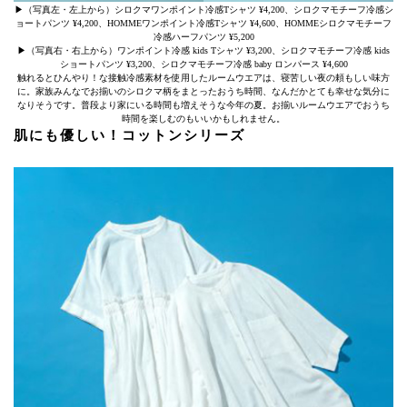
▶︎（写真左・左上から）シロクマワンポイント冷感Tシャツ ¥4,200、シロクマモチーフ冷感シ
ョートパンツ ¥4,200、HOMMEワンポイント冷感Tシャツ ¥4,600、HOMMEシロクマモチーフ
冷感ハーフパンツ ¥5,200
▶︎（写真右・右上から）ワンポイント冷感 kids Tシャツ ¥3,200、シロクマモチーフ冷感 kids
ショートパンツ ¥3,200、シロクマモチーフ冷感 baby ロンパース ¥4,600
触れるとひんやり！な接触冷感素材を使用したルームウエアは、寝苦しい夜の頼もしい味方
に。家族みんなでお揃いのシロクマ柄をまとったおうち時間、なんだかとても幸せな気分に
なりそうです。普段より家にいる時間も増えそうな今年の夏。お揃いルームウエアでおうち
時間を楽しむのもいいかもしれません。
肌にも優しい！コットンシリーズ