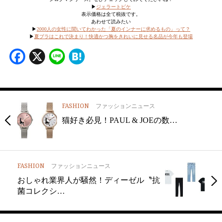
▶︎
ジェラートピケ
表示価格は全て税抜です。
あわせて読みたい
▶︎
2000人の女性に聞いてわかった「夏のインナーに求めるもの」って？
▶︎
夏ブラはこれで決まり！快適かつ胸をきれいに見せる名品が今年も登場
Facebook
X
Line
Hatena
FASHION
ファッションニュース
猫好き必見！PAUL & JOEの数…
FASHION
ファッションニュース
おしゃれ業界人が騒然！ディーゼル〝抗
菌コレクシ…