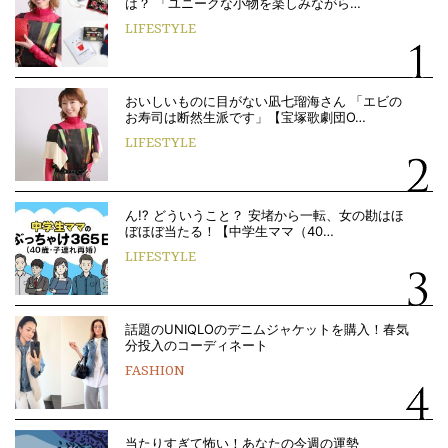
は？ 「ユニークな小物を楽しみながら…
LIFESTYLE
おいしいものに目がない凪七瑠海さん 「エビの
お寿司は断然生派です」【宝塚歌劇団O…
LIFESTYLE
ん!? どういうこと？ 安堵から一転、女の勘はほ
ぼほぼ当たる！【中学生ママ（40…
LIFESTYLE
話題のUNIQLOのデニムジャケットを購入！春気
分投入のコーディネート
FASHION
当たりすぎて怖い！あなたの今週の運勢