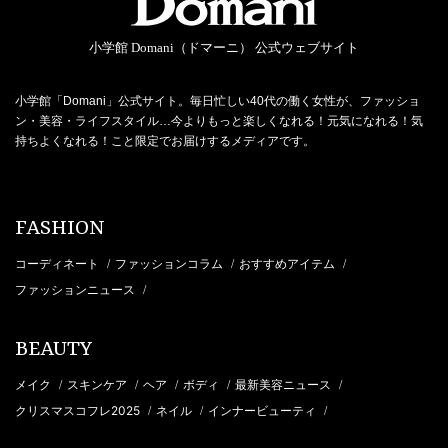
小学館 Domani（ドマーニ） 公式ウェブサイト
小学館「Domani」公式サイト。毎日忙しい40代の働く女性が、ファッショ
ン・美容・ライフスタイル…今よりもっと楽しくなれる！元気になれる！気
持ちよくなれる！こと限定でお届けするメディアです。
FASHION
コーディネート
ファッションコラム
おすすめアイテム
/
/
/
ファッションニュース
/
BEAUTY
メイク
スキンケア
ヘア
ボディ
最新美容ニュース
/
/
/
/
/
クリスマスコフレ2025
ネイル
インナービューティ
/
/
/