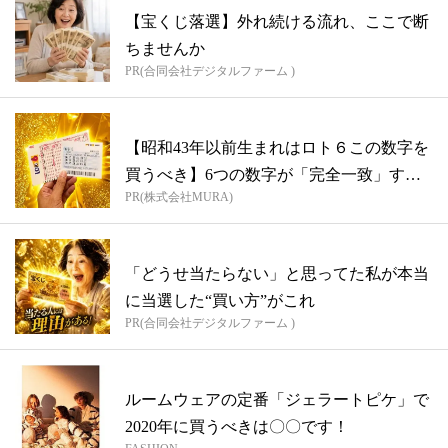
【宝くじ落選】外れ続ける流れ、ここで断
ちませんか
PR(合同会社デジタルファーム )
【昭和43年以前生まれはロト６この数字を
買うべき】6つの数字が「完全一致」する
PR(株式会社MURA)
方...
「どうせ当たらない」と思ってた私が本当
に当選した“買い方”がこれ
PR(合同会社デジタルファーム )
ルームウェアの定番「ジェラートピケ」で
2020年に買うべきは〇〇です！