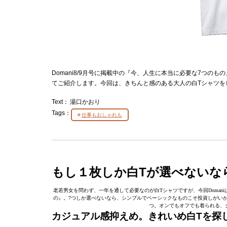
Domani8/9月号に掲載中の『今、人生に本当に必要な7つのも
てご紹介します。今回は、きちんと感のある大人の白Tシャツを
Text：
湯口かおり
Tags：
仕事もおしゃれも
もし１枚しか白Tが選べないな
老若男女を問わず、一年を通して必要なのが白Tシャツですが、今回Doma
の』。7つしか選べないなら、シンプルでベーシックなものこそ投資しがい
つ。オンでもオフでも着られる、
カジュアル感抑えめ。きれいめ白Tを探