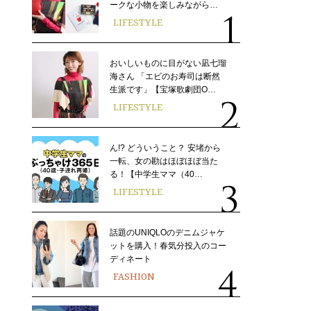
ークな小物を楽しみながら…
LIFESTYLE
おいしいものに目がない凪七瑠
海さん 「エビのお寿司は断然
生派です」【宝塚歌劇団O…
LIFESTYLE
ん!? どういうこと？ 安堵から
一転、女の勘はほぼほぼ当た
る！【中学生ママ（40…
LIFESTYLE
話題のUNIQLOのデニムジャケ
ットを購入！春気分投入のコー
ディネート
FASHION