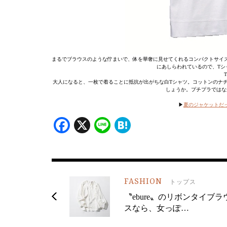
まるでブラウスのような佇まいで、体を華奢に見せてくれるコンパクトサイ
にあしらわれているので、Tシ
大人になると、一枚で着ることに抵抗が出がちな白Tシャツ。コットンのナ
しょうか。プチプラではな
▶︎
夏のジャケットだ
Facebook
X
Line
Hatena
FASHION
トップス
〝ebure〟のリボンタイブラ
スなら、女っぽ…