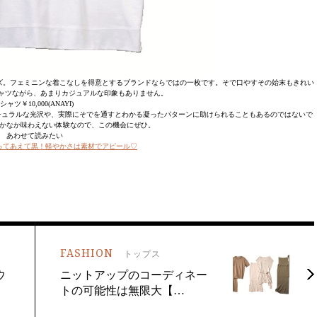
ズ。フェミニンな着こなしを得意とするブランドならではの一枚です。そで口やすその始末もきれい
ャツながら、あまりカジュアルな印象もありません。
Tシャツ￥10,000(ANAYI)
チュラルな光沢や、実際にそでを通すとわかる凝ったパターンに助けられることもあるのではないで
かなか味わえない体験なので、この機会にぜひ。
あわせて読みたい
ってあえて黒！軽やかさは素材でアピール♡
FASHION
トップス
ウ
ニットアップのコーディネー
トの可能性は無限大【…