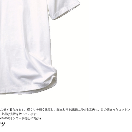
気にせず着られます。襟ぐりを細く設定し、顔まわりを繊細に見せる工夫も。目の詰まったコットン
、上品な光沢を放っています。
9,000(オンワード樫山<23区>)
ャツ