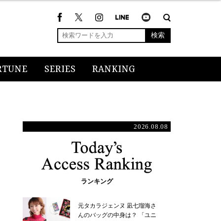
検索
RTUNE
SERIES
RANKING
2026.08.08
ランキング
元タカラジェンヌ 凪七瑠海さ
んのバッグの中身は？ 「ユニ