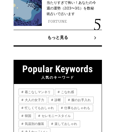
当たりすぎて怖い！あなたの今
週の運勢（2/23〜3/1）を数秘
術占いで占います
FORTUNE
もっと見る
人気のキーワード
着こなしマンネリ
こなれ感
大人の女子力
診断
服のお手入れ
忙しくてもおしゃれ
仕事もおしゃれも
韓国
セレモニースタイル
気温別の服装
楽しておしゃれ
大人かっこいい