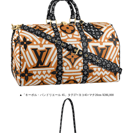
▲「キーポル・バンドリエール 45」タテ27×ヨコ45×マチ20cm ¥286,000