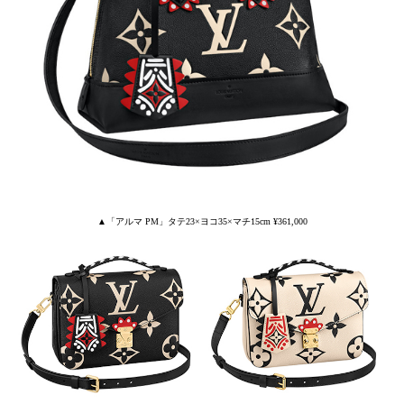
▲「アルマ PM」タテ23×ヨコ35×マチ15cm ¥361,000