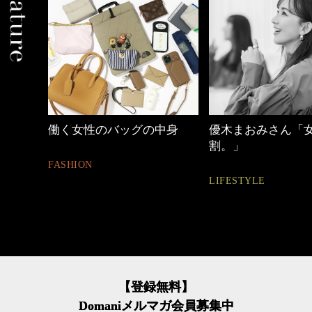
中身
優木まおみさん「女の時間
40代の小顔メイク
割。」
BEAUTY
LIFESTYLE
【登録無料】
Domaniメルマガ会員募集中