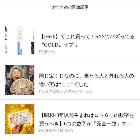
おすすめの関連記事
【iHerb】でこれ買って！SNSでバズってる
〝GOLD〟サプリ
PR(iHerb)
同じ宝くじなのに、当たる人と外れる人の
違い実は“ここ”でした
PR(合同会社デジタルファーム )
【昭和43年以前生まれはロト６この数字を
買うべき】6つの数字が「完全一致」する
PR(株式会社MURA)
方...