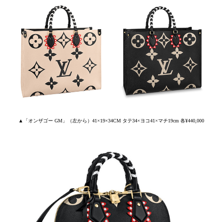
▲「オンザゴー GM」（左から）41×19×34CM タテ34×ヨコ41×マチ19cm 各¥440,000