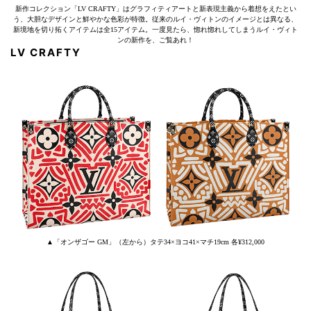
新作コレクション「LV CRAFTY」はグラフィティアートと新表現主義から着想をえたとい
う、大胆なデザインと鮮やかな色彩が特徴。従来のルイ・ヴィトンのイメージとは異なる、
新境地を切り拓くアイテムは全15アイテム。一度見たら、惚れ惚れしてしまうルイ・ヴィト
ンの新作を、ご覧あれ！
LV CRAFTY
▲「オンザゴー GM」（左から）タテ34×ヨコ41×マチ19cm 各¥312,000