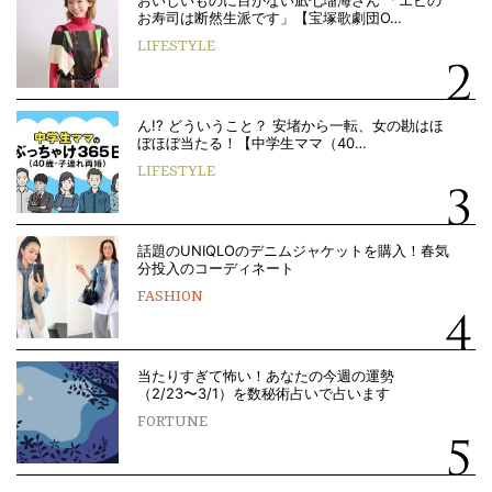
おいしいものに目がない凪七瑠海さん 「エビの
お寿司は断然生派です」【宝塚歌劇団O…
LIFESTYLE
ん!? どういうこと？ 安堵から一転、女の勘はほ
ぼほぼ当たる！【中学生ママ（40…
LIFESTYLE
話題のUNIQLOのデニムジャケットを購入！春気
分投入のコーディネート
FASHION
当たりすぎて怖い！あなたの今週の運勢
（2/23〜3/1）を数秘術占いで占います
FORTUNE