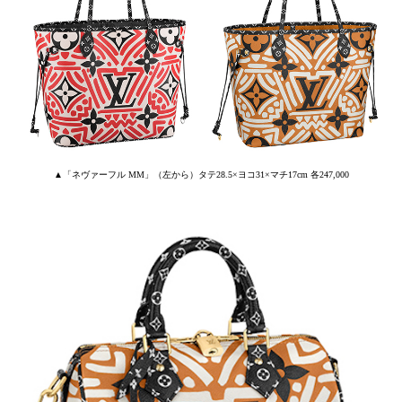
▲「ネヴァーフル MM」（左から）タテ28.5×ヨコ31×マチ17cm 各247,000