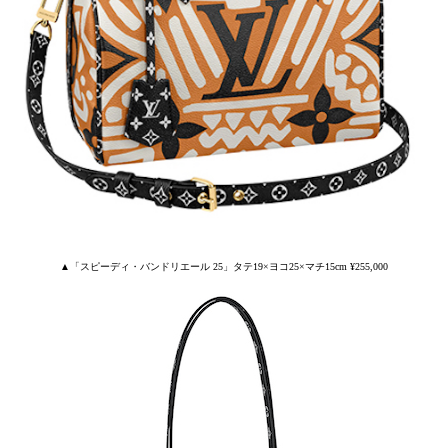
▲「スピーディ・バンドリエール 25」タテ19×ヨコ25×マチ15cm ¥255,000