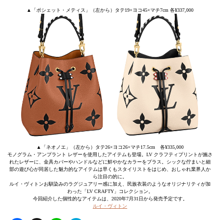
▲「ポシェット・メティス」（左から）タテ19×ヨコ45×マチ7cm 各¥337,000
▲「ネオノエ」（左から）タテ26×ヨコ26×マチ17.5cm 各¥335,000
モノグラム・アンプラント レザーを使用したアイテムも登場。LV クラフティプリントが施さ
れたレザーに、金具カバーやハンドルなどに鮮やかなカラーをプラス。シックな佇まいと細
部の遊び心が同居した魅力的なアイテムは早くもスタイリストをはじめ、おしゃれ業界人か
ら注目の的に。
ルイ・ヴィトンお馴染みのラグジュアリー感に加え、民族衣装のようなオリジナリティが加
わった「LV CRAFTY」コレクション。
今回紹介した個性的なアイテムは、2020年7月31日から発売予定です。
ルイ・ヴィトン