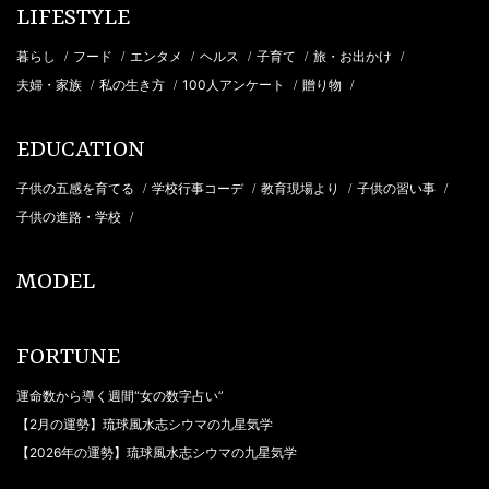
LIFESTYLE
暮らし
フード
エンタメ
ヘルス
子育て
旅・お出かけ
/
/
/
/
/
/
夫婦・家族
私の生き方
100人アンケート
贈り物
/
/
/
/
EDUCATION
子供の五感を育てる
学校行事コーデ
教育現場より
子供の習い事
/
/
/
/
子供の進路・学校
/
MODEL
FORTUNE
運命数から導く週間“女の数字占い”
【2月の運勢】琉球風水志シウマの九星気学
【2026年の運勢】琉球風水志シウマの九星気学