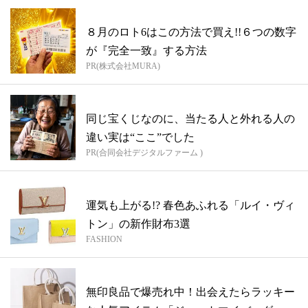
８月のロト6はこの方法で買え!!６つの数字
が『完全一致』する方法
PR(株式会社MURA)
同じ宝くじなのに、当たる人と外れる人の
違い実は“ここ”でした
PR(合同会社デジタルファーム )
運気も上がる!? 春色あふれる「ルイ・ヴィ
トン」の新作財布3選
FASHION
無印良品で爆売れ中！出会えたらラッキー