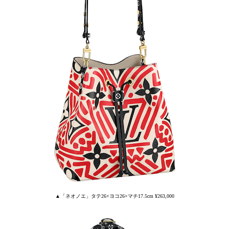
▲「ネオノエ」タテ26×ヨコ26×マチ17.5cm ¥263,000