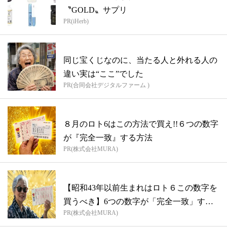
〝GOLD〟サプリ
PR(iHerb)
同じ宝くじなのに、当たる人と外れる人の
違い実は“ここ”でした
PR(合同会社デジタルファーム )
８月のロト6はこの方法で買え!!６つの数字
が『完全一致』する方法
PR(株式会社MURA)
【昭和43年以前生まれはロト６この数字を
買うべき】6つの数字が「完全一致」する
PR(株式会社MURA)
方...