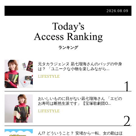
2026.08.09
ランキング
元タカラジェンヌ 凪七瑠海さんのバッグの中身
は？ 「ユニークな小物を楽しみながら…
LIFESTYLE
おいしいものに目がない凪七瑠海さん 「エビの
お寿司は断然生派です」【宝塚歌劇団O…
LIFESTYLE
ん!? どういうこと？ 安堵から一転、女の勘はほ