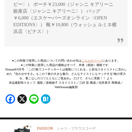
ビー〉） ポーチ￥23,000（ジャンニ キアリーニ
銀座店〈ジャンニ キアリーニ〉） バッグ
￥6,000（エスケーパーズオンライン〈OPEN
EDITIONS〉） 靴￥10,800（ウォッシュ ルミネ横
浜店〈ピナス〉）
●この特集で使用した商品についての問い合わせ先は
こちらのページ
にあります。
●この特集に使用した商品の価格はすべて、本体（税抜）価格です。
Domani8/9月号 「この7枚でコーディネートは無限につくれる」と担当スタイリストに言わし
めた〝合わせやすさ〟もこの７枚の大きな魅力。どんなテイストにもマッチする7枚の実力
を、着こなしのコツとともにご覧あれ〟 だけで、さらに実践！！ より
本誌撮影時スタッフ: 撮影／坂根綾子 スタイリスト／三好 彩 構成／旧井菜月 再構成／
WebDomani編集部
Facebook
X
Line
Hatena
FASHION
シャツ・ブラウスコーデ