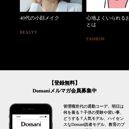
中身
40代の小顔メイク
心地よくいられる
とは
BEAUTY
FASHION
【登録無料】
Domaniメルマガ会員募集中
管理職世代の通勤コーデ、明日は
何を着る？子供の受験や習い事、
どうする？人気モデル、ハイセン
スなDomani読者モデル、教育のプ