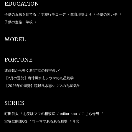
EDUCATION
子供の五感を育てる
学校行事コーデ
教育現場より
子供の習い事
/
/
/
/
子供の進路・学校
/
MODEL
FORTUNE
運命数から導く週間“女の数字占い”
【2月の運勢】琉球風水志シウマの九星気学
【2026年の運勢】琉球風水志シウマの九星気学
SERIES
町田啓太
お受験ママの相談室
editor_kao
こじらせ男
/
/
/
/
宝塚歌劇団OG
ワーママあるある劇場
耳恋
/
/