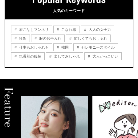
人気のキーワード
着こなしマンネリ
こなれ感
大人の女子力
診断
服のお手入れ
忙しくてもおしゃれ
仕事もおしゃれも
韓国
セレモニースタイル
気温別の服装
楽しておしゃれ
大人かっこいい