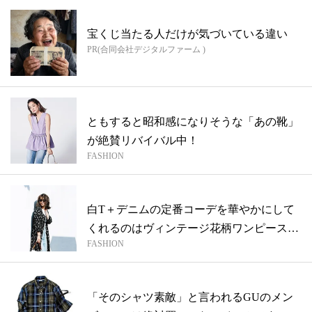
宝くじ当たる人だけが気づいている違い
PR(合同会社デジタルファーム )
ともすると昭和感になりそうな「あの靴」
が絶賛リバイバル中！
FASHION
白T＋デニムの定番コーデを華やかにして
くれるのはヴィンテージ花柄ワンピース
FASHION
♡【今...
「そのシャツ素敵」と言われるGUのメン