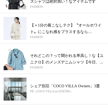
ズシャツは絶対買い！なアイテムです
FASHION
【＋1分の着こなしテク】〝オールホワイ
ト〟にこなれ感をプラスするなら…
FASHION
それどこの？って聞かれる率高し！な【ユ
ニクロ】のメンズデニムシャツ【今日、何
FASHION
着る...
シェア別荘「COCO VILLA Owners」3選
PR（COCO VILLA on GOETHE）