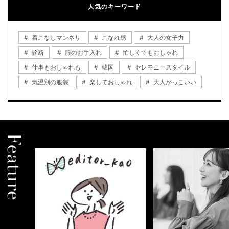
人気のキーワード
着こなしマンネリ
こなれ感
大人の女子力
診断
服のお手入れ
忙しくてもおしゃれ
仕事もおしゃれも
韓国
セレモニースタイル
気温別の服装
楽しておしゃれ
大人かっこいい