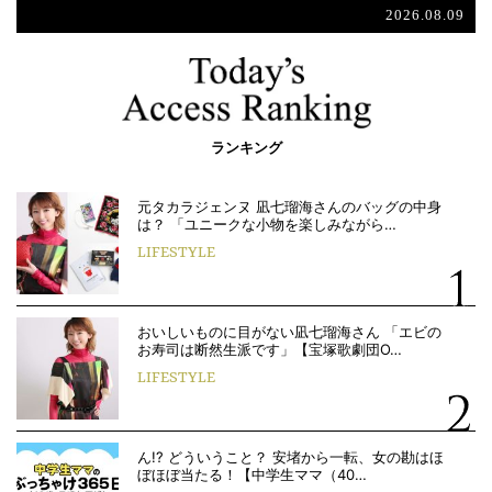
2026.08.09
ランキング
元タカラジェンヌ 凪七瑠海さんのバッグの中身
は？ 「ユニークな小物を楽しみながら…
LIFESTYLE
おいしいものに目がない凪七瑠海さん 「エビの
お寿司は断然生派です」【宝塚歌劇団O…
LIFESTYLE
ん!? どういうこと？ 安堵から一転、女の勘はほ
ぼほぼ当たる！【中学生ママ（40…