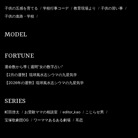
子供の五感を育てる
学校行事コーデ
教育現場より
子供の習い事
/
/
/
/
子供の進路・学校
/
MODEL
FORTUNE
運命数から導く週間“女の数字占い”
【2月の運勢】琉球風水志シウマの九星気学
【2026年の運勢】琉球風水志シウマの九星気学
SERIES
町田啓太
お受験ママの相談室
editor_kao
こじらせ男
/
/
/
/
宝塚歌劇団OG
ワーママあるある劇場
耳恋
/
/