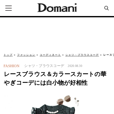
トップ
ファッション
コーディネート
シャツ・ブラウスコーデ
レース
シャツ・ブラウスコーデ
FASHION
2020.08.30
レースブラウス＆カラースカートの華
やぎコーデには白小物が好相性