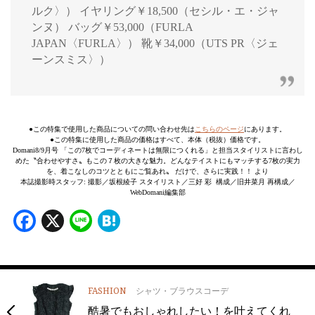
ルク〉） イヤリング￥18,500（セシル・エ・ジャ
ンヌ） バッグ￥53,000（FURLA
JAPAN〈FURLA〉） 靴￥34,000（UTS PR〈ジェ
ーンスミス〉）
●この特集で使用した商品についての問い合わせ先は
こちらのページ
にあります。
●この特集に使用した商品の価格はすべて、本体（税抜）価格です。
Domani8/9月号 「この7枚でコーディネートは無限につくれる」と担当スタイリストに言わし
めた〝合わせやすさ〟もこの７枚の大きな魅力。どんなテイストにもマッチする7枚の実力
を、着こなしのコツとともにご覧あれ〟 だけで、さらに実践！！ より
本誌撮影時スタッフ: 撮影／坂根綾子 スタイリスト／三好 彩 構成／旧井菜月 再構成／
WebDomani編集部
Facebook
X
Line
Hatena
FASHION
シャツ・ブラウスコーデ
酷暑でもおしゃれしたい！を叶えてくれ