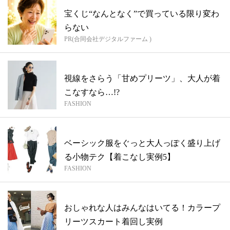
宝くじ“なんとなく”で買っている限り変わ
らない
PR(合同会社デジタルファーム )
視線をさらう「甘めプリーツ」、大人が着
こなすなら…!?
FASHION
ベーシック服をぐっと大人っぽく盛り上げ
る小物テク【着こなし実例5】
FASHION
おしゃれな人はみんなはいてる！カラープ
リーツスカート着回し実例