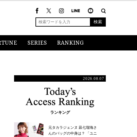
検索
RTUNE
SERIES
RANKING
2026.08.07
ランキング
元タカラジェンヌ 凪七瑠海さ
んのバッグの中身は？ 「ユニ