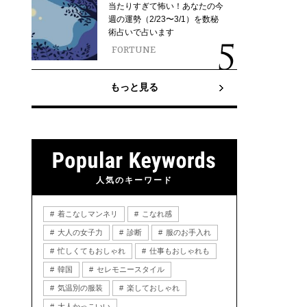
当たりすぎて怖い！あなたの今
週の運勢（2/23〜3/1）を数秘
術占いで占います
FORTUNE
もっと見る
人気のキーワード
着こなしマンネリ
こなれ感
大人の女子力
診断
服のお手入れ
忙しくてもおしゃれ
仕事もおしゃれも
韓国
セレモニースタイル
気温別の服装
楽しておしゃれ
大人かっこいい