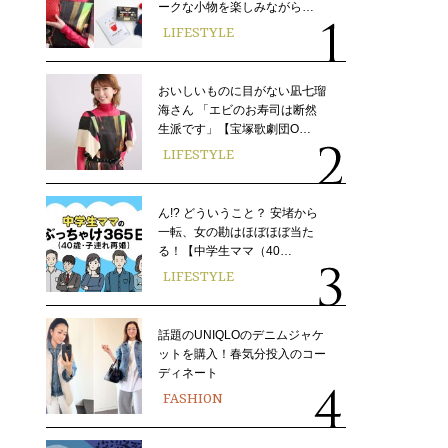
ークな小物を楽しみながら…
LIFESTYLE
おいしいものに目がない凪七瑠
海さん 「エビのお寿司は断然
生派です」【宝塚歌劇団O…
LIFESTYLE
ん!? どういうこと？ 安堵から
一転、女の勘はほぼほぼ当た
る！【中学生ママ（40…
LIFESTYLE
話題のUNIQLOのデニムジャケ
ットを購入！春気分投入のコー
ディネート
FASHION