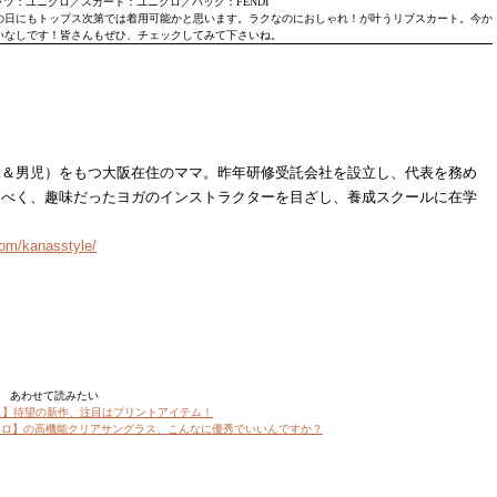
ツ：ユニクロ／スカート：ユニクロ／バッグ：FENDI
の日にもトップス次第では着用可能かと思います。ラクなのにおしゃれ！が叶うリブスカート。今か
いなしです！皆さんもぜひ、チェックしてみて下さいね。
児＆男児）をもつ大阪在住のママ。昨年研修受託会社を設立し、代表を務め
るべく、趣味だったヨガのインストラクターを目ざし、養成スクールに在学
com/kanasstyle/
あわせて読みたい
ス】待望の新作、注目はプリントアイテム！
クロ】の高機能クリアサングラス、こんなに優秀でいいんですか？