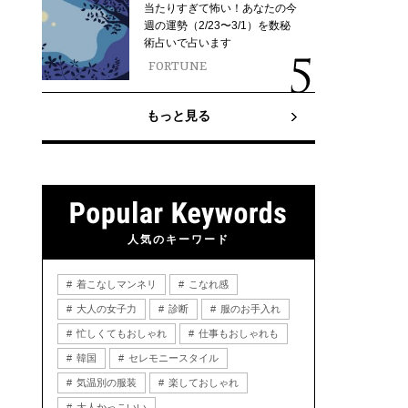
当たりすぎて怖い！あなたの今
週の運勢（2/23〜3/1）を数秘
術占いで占います
FORTUNE
もっと見る
人気のキーワード
着こなしマンネリ
こなれ感
大人の女子力
診断
服のお手入れ
忙しくてもおしゃれ
仕事もおしゃれも
韓国
セレモニースタイル
気温別の服装
楽しておしゃれ
大人かっこいい