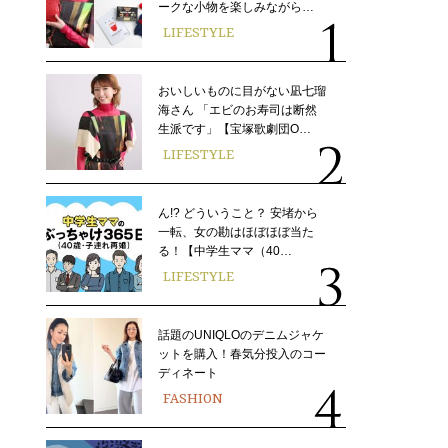
ークな小物を楽しみながら…
LIFESTYLE
おいしいものに目がない凪七瑠
海さん 「エビのお寿司は断然
生派です」【宝塚歌劇団O…
LIFESTYLE
ん!? どういうこと？ 安堵から
一転、女の勘はほぼほぼ当た
る！【中学生ママ（40…
LIFESTYLE
話題のUNIQLOのデニムジャケ
ットを購入！春気分投入のコー
ディネート
FASHION