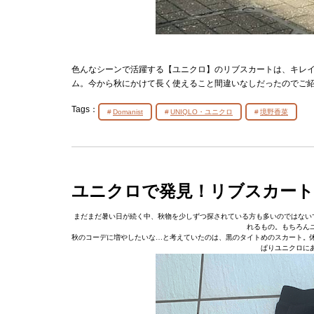
色んなシーンで活躍する【ユニクロ】のリブスカートは、キレ
ム。今から秋にかけて長く使えること間違いなしだったのでご
Tags：
Domanist
UNIQLO・ユニクロ
境野香菜
ユニクロで発見！リブスカー
まだまだ暑い日が続く中、秋物を少しずつ探されている方も多いのではない
れるもの。もちろん
秋のコーデに増やしたいな…と考えていたのは、黒のタイトめのスカート。
ぱりユニクロに