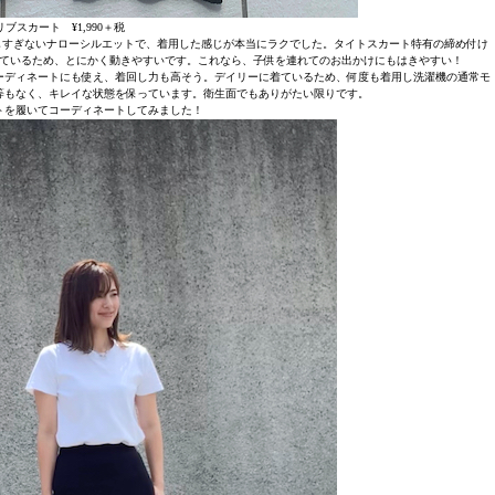
リブスカート ¥1,990＋税
しすぎないナローシルエットで、着用した感じが本当にラクでした。タイトスカート特有の締め付け
ているため、とにかく動きやすいです。これなら、子供を連れてのお出かけにもはきやすい！
ーディネートにも使え、着回し力も高そう。デイリーに着ているため、何度も着用し洗濯機の通常モ
等もなく、キレイな状態を保っています。衛生面でもありがたい限りです。
トを履いてコーディネートしてみました！