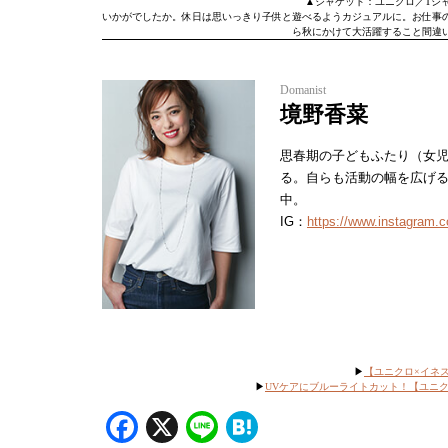
▲ジャケット：ユニクロ／Tシャ
いかがでしたか。休日は思いっきり子供と遊べるようカジュアルに。お仕事
ら秋にかけて大活躍すること間違
Domanist
境野香菜
思春期の子どもふたり（女
る。自らも活動の幅を広げ
中。
IG：
https://www.instagram.
▶︎
【ユニクロ×イネ
▶︎
UVケアにブルーライトカット！【ユニ
Facebook
X
Line
Hatena