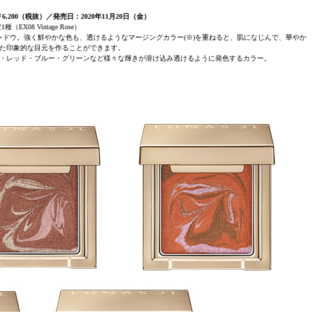
6,200（税抜）／発売日：2020年11月20日（金）
種（EX08 Vintage Rose）
ャドウ。強く鮮やかな色も、透けるようなマージングカラー(※)を重ねると、肌になじんで、華やか
た印象的な目元を作ることができます。
・レッド・ブルー・グリーンなど様々な輝きが溶け込み透けるように発色するカラー。