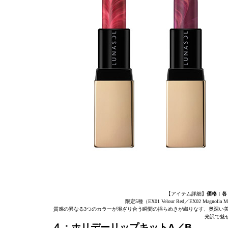
【アイテム詳細】
価格：各￥
限定5種（EX01 Velour Red／EX02 Magnolia Mauv
質感の異なる3つのカラーが混ざり合う瞬間の揺らめきが織りなす、奥深い
光沢で魅
４：ホリデーリップキットA／B