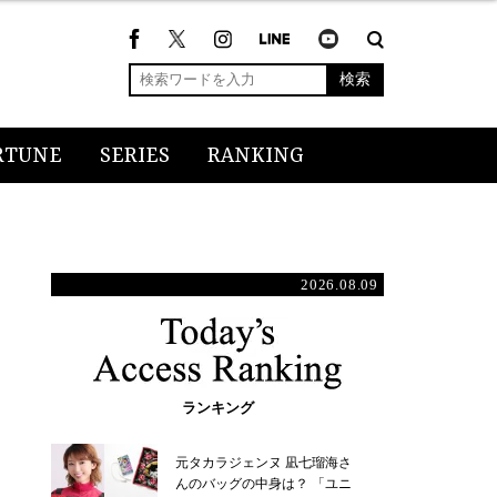
検索
RTUNE
SERIES
RANKING
2026.08.09
ランキング
元タカラジェンヌ 凪七瑠海さ
んのバッグの中身は？ 「ユニ