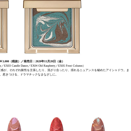
3,000（税抜）／発売日：2020年11月20日（金）
EX03 Candle Dance／EX04 Old Raspberry／EX05 Frost Column）
質感が、それぞれ個性を主張したり、混ざり合ったり、揺れるニュアンスを秘めたアイシャドウ。ま
、惹きつける、ドラマチックなまなざしに。
ュ