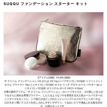
SUQQU ファンデーション スターター キット
【アイテム詳細】￥8,000 (税抜)
ザ クリーム ファンデーション 110 または 120 15g (ハーフサイズ) ／SUQQU トリートメント
セラム プライマー 10g (ミニサイズ) ／SUQQU オイル リッチ グロウ ルース パウダー 4g (ミ
ニサイズ) ／SUQQU オリジナル ポーチ (Ｗ12×Ｈ10cm)
今季の新作アイテム「ザ クリーム ファンデーション」のハーフサイズと、その美しい仕上が
りをさらに高める専用プライマー、したたるようなツヤを実現する大人気ルースパウダーの
ミニサイズをセットに。シワ加工がほどこされたシャンパンゴールドのフラットポーチは、
口が大きく開いてコスメを出し入れしやすいデザイン。うるおいとツヤ感あふれる肌を試せ
る、お得なキットです。