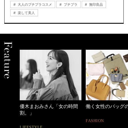
大人のプチプラコスメ
プチプラ
無印良品
楽して美人
の時間
働く女性のバッグの中身
40代の小顔メイク
FASHION
BEAUTY