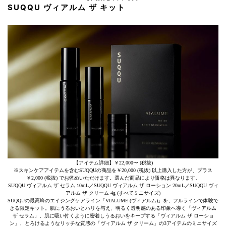
SUQQU ヴィアルム ザ キット
【アイテム詳細】￥22,000〜 (税抜)
※スキンケアアイテムを含むSUQQUの商品を￥20,000 (税抜) 以上購入した方が、プラス
￥2,000 (税抜) でお求めいただけます。選んだ商品により価格は異なります。
SUQQU ヴィアルム ザ セラム 10mL／SUQQU ヴィアルム ザ ローション 20mL／SUQQU ヴィ
アルム ザ クリーム 4g (すべてミニサイズ)
SUQQUの最高峰のエイジングケアライン「VIALUME (ヴィアルム)」を、フルラインで体験で
きる限定キット。肌にうるおいとハリを与え、明るく透明感のある印象へ導く「ヴィアルム
ザ セラム」、肌に吸い付くように密着しうるおいをキープする「ヴィアルム ザ ローショ
ン」、とろけるようなリッチな質感の「ヴィアルム ザ クリーム」の3アイテムのミニサイズ