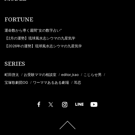
FORTUNE
運命数から導く週間“女の数字占い”
【2月の運勢】琉球風水志シウマの九星気学
【2026年の運勢】琉球風水志シウマの九星気学
SERIES
町田啓太
お受験ママの相談室
editor_kao
こじらせ男
/
/
/
/
宝塚歌劇団OG
ワーママあるある劇場
耳恋
/
/