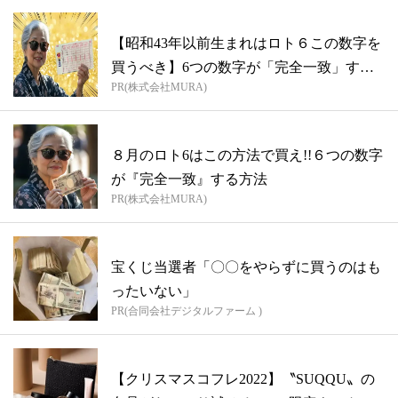
【昭和43年以前生まれはロト６この数字を
買うべき】6つの数字が「完全一致」する
PR(株式会社MURA)
方...
８月のロト6はこの方法で買え!!６つの数字
が『完全一致』する方法
PR(株式会社MURA)
宝くじ当選者「〇〇をやらずに買うのはも
ったいない」
PR(合同会社デジタルファーム )
【クリスマスコフレ2022】〝SUQQU〟の