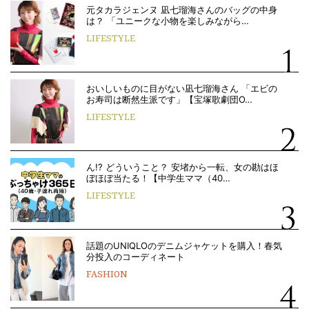
元タカラジェンヌ 凪七瑠海さんのバッグの中身
は？ 「ユニークな小物を楽しみながら…
LIFESTYLE
おいしいものに目がない凪七瑠海さん 「エビの
お寿司は断然生派です」【宝塚歌劇団O…
LIFESTYLE
ん!? どういうこと？ 安堵から一転、女の勘はほ
ぼほぼ当たる！【中学生ママ（40…
LIFESTYLE
話題のUNIQLOのデニムジャケットを購入！春気
分投入のコーディネート
FASHION