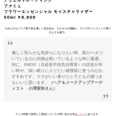
アリエルトレーディング
ファミュ
フラワーエッセンシャル モイスチャライザー
50ml ￥6,800
なめらかなバリア膜で肌を優しく包み込み、もちもちの感触に。ローズやジャスミンの香り
のよさも魅力。
優しく安らかな気持ちになりたい時、肌がベタつ
いているのに内側は乾いているような時に最適。
特に、PMDD（月経前不快気分障害）の症状が辛
い時や、深い眠りに入りたい就寝前に使うのがお
すすめです。ママがいい香りだと子どもの寝つき
もいいと思います。
（ヘア＆メークアップアーテ
ィスト 小澤実和さん）
※この特集で使用した商品についての問い合わせ先は
こちら
にあります。