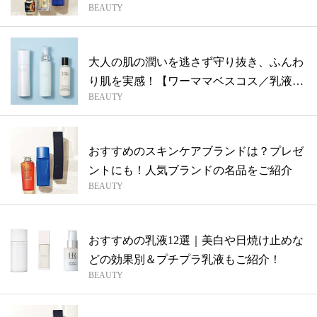
BEAUTY
テ...
大人の肌の潤いを逃さず守り抜き、ふんわ
り肌を実感！【ワーママベスコス／乳液
BEAUTY
編】
おすすめのスキンケアブランドは？プレゼ
ントにも！人気ブランドの名品をご紹介
BEAUTY
おすすめの乳液12選｜美白や日焼け止めな
どの効果別＆プチプラ乳液もご紹介！
BEAUTY