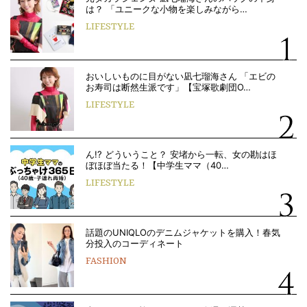
は？ 「ユニークな小物を楽しみながら…
LIFESTYLE
おいしいものに目がない凪七瑠海さん 「エビの
お寿司は断然生派です」【宝塚歌劇団O…
LIFESTYLE
ん!? どういうこと？ 安堵から一転、女の勘はほ
ぼほぼ当たる！【中学生ママ（40…
LIFESTYLE
話題のUNIQLOのデニムジャケットを購入！春気
分投入のコーディネート
FASHION