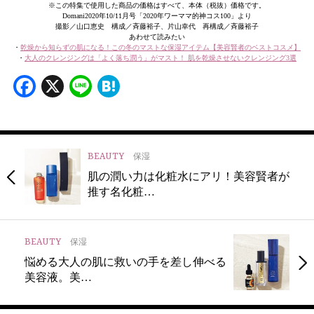
※この特集で使用した商品の価格はすべて、本体（税抜）価格です。
Domani2020年10/11月号「2020年ワーママ的神コス100」より
撮影／山口恵史 構成／斉藤裕子、片山幸代 再構成／斉藤裕子
あわせて読みたい
・
乾燥から知らずの肌になる！この冬のマストな保湿アイテム【美容賢者のベストコスメ】
・
大人のクレンジングは「よく落ち潤う」がマスト！ 肌を乾燥させないクレンジング3選
Facebook
X
Line
Hatena
BEAUTY
保湿
肌の潤い力は化粧水にアリ！美容賢者が
推す名化粧…
BEAUTY
保湿
悩める大人の肌に救いの手を差し伸べる
美容液。美…