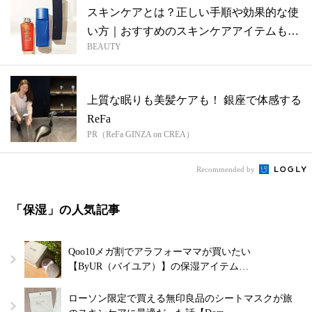
スキンケアとは？正しい手順や効果的な使
い方｜おすすめのスキンケアアイテムもご
BEAUTY
紹介
上質な眠りも美髪ケアも！ 銀座で体感する
ReFa
PR（ReFa GINZA on CREA）
Recommended by
「保湿」の人気記事
Qoo10メガ割でアラフォーママが買いたい
【ByUR（バイユア）】の保湿アイテム…
ローソン限定で買える無印良品のシートマスクが旅