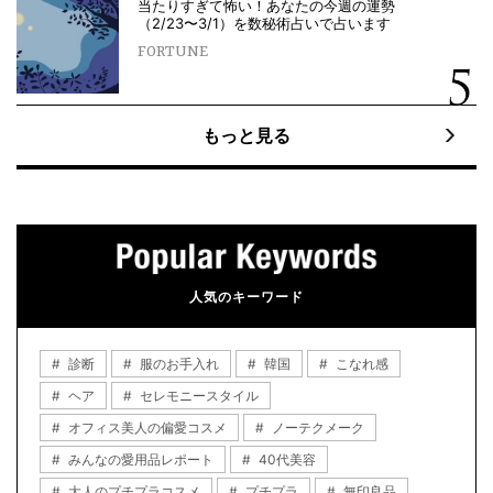
当たりすぎて怖い！あなたの今週の運勢
（2/23〜3/1）を数秘術占いで占います
FORTUNE
もっと見る
人気のキーワード
診断
服のお手入れ
韓国
こなれ感
ヘア
セレモニースタイル
オフィス美人の偏愛コスメ
ノーテクメーク
みんなの愛用品レポート
40代美容
大人のプチプラコスメ
プチプラ
無印良品