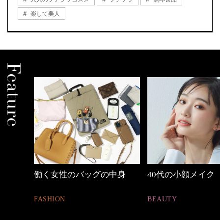
楽して美人
中身
40代の小顔メイク
優木まおみさん「
割。」
BEAUTY
LIFESTYLE