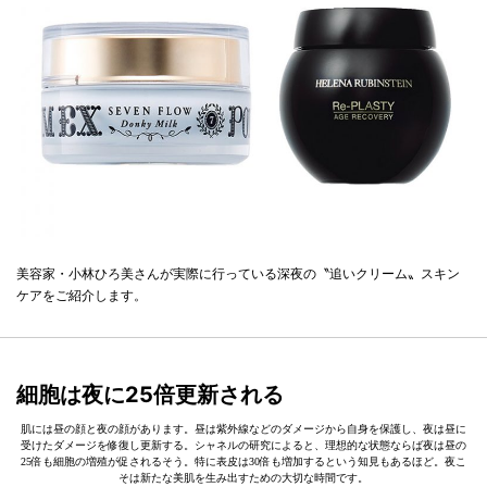
美容家・小林ひろ美さんが実際に行っている深夜の〝追いクリーム〟スキン
ケアをご紹介します。
細胞は夜に25倍更新される
肌には昼の顔と夜の顔があります。昼は紫外線などのダメージから自身を保護し、夜は昼に
受けたダメージを修復し更新する。シャネルの研究によると、理想的な状態ならば夜は昼の
25倍も細胞の増殖が促されるそう。特に表皮は30倍も増加するという知見もあるほど。夜こ
そは新たな美肌を生み出すための大切な時間です。