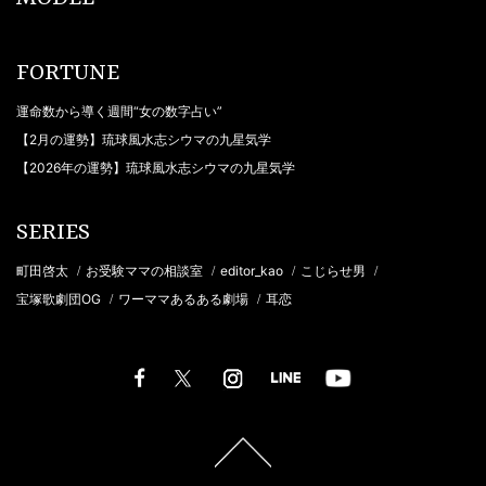
FORTUNE
運命数から導く週間“女の数字占い”
【2月の運勢】琉球風水志シウマの九星気学
【2026年の運勢】琉球風水志シウマの九星気学
SERIES
町田啓太
お受験ママの相談室
editor_kao
こじらせ男
/
/
/
/
宝塚歌劇団OG
ワーママあるある劇場
耳恋
/
/