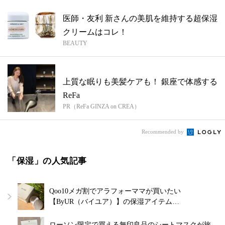
医師・友利 新さんの美肌を維持する超保湿
クリームはコレ！
BEAUTY
上質な眠りも美髪ケアも！ 銀座で体感する
ReFa
PR（ReFa GINZA on CREA）
Recommended by
「保湿」の人気記事
Qoo10メガ割でアラフォーママが買いたい
【ByUR（バイユア）】の保湿アイテム…
ローソン限定で買える無印良品のシートマスクが旅