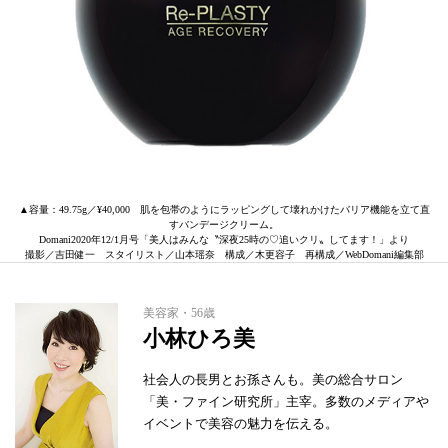
▲容量：49.75g／¥40,000 肌を包帯のようにラッピングして壊れかけたバリア機能を立て直
すバンデージクリーム。
Domani2020年12/1月号「美人はみんな〝深夜25時の♡追いクリ〟してます！」より
撮影／吉田健一 スタイリスト／山本瑶奈 構成／木更容子 再構成／WebDomani編集部
美容家・56歳
小林ひろ美
社会人の長男とお孫さんも。美の総合サロン
「美・ファイン研究所」主宰。多数のメディアや
イベントで美容の魅力を伝える。