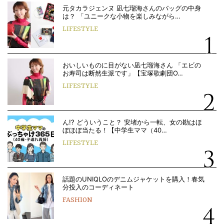
元タカラジェンヌ 凪七瑠海さんのバッグの中身
は？ 「ユニークな小物を楽しみながら…
LIFESTYLE
おいしいものに目がない凪七瑠海さん 「エビの
お寿司は断然生派です」【宝塚歌劇団O…
LIFESTYLE
ん!? どういうこと？ 安堵から一転、女の勘はほ
ぼほぼ当たる！【中学生ママ（40…
LIFESTYLE
話題のUNIQLOのデニムジャケットを購入！春気
分投入のコーディネート
FASHION