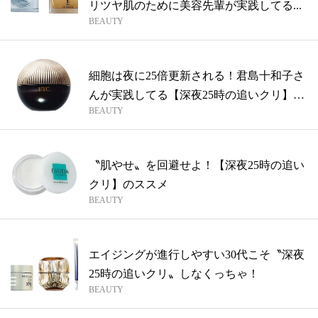
リツヤ肌のために美容先輩が実践してる...
BEAUTY
細胞は夜に25倍更新される！君島十和子さ
んが実践してる【深夜25時の追いクリ】
BEAUTY
っ...
〝肌やせ〟を回避せよ！【深夜25時の追い
クリ】のススメ
BEAUTY
エイジングが進行しやすい30代こそ〝深夜
25時の追いクリ〟しなくっちゃ！
BEAUTY