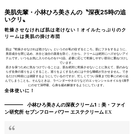
美肌先輩・小林ひろ美さんの〝深夜25時の追
いクリ〟
乾燥させなければ肌は老けない！オイルたっぷりのク
リームは美肌の掛け布団
肌は〝乾燥させなければ老けない〟というのが私の信ずるところ。肌にフタをするように、
美容成分を閉じ込め、水分と油分の蒸発を防ぐ。だから、クリームは絶対にハズせないアイ
テムです。いつもお気に入りのものを1〜2品、必要に応じて乾燥しやすい部分に重ねづけし
ています。
若さを保つために気をつけていることは、肌を絶対に乾燥させないことに加えて、肌のみな
らず全身の巡りをよくすること。巡りをよくするためには十分な睡眠が欠かせません。でき
るだけ12時前には就寝するようにしているのですが、忙しくてつい深夜まで仕事にのめり込
んでしまうことも。そんなときは、ラベンダーやネロリなどのエッセンシャルオイルを1滴手
にのせて深呼吸、心身を緩め解放するようにしています。
全体使いに！
小林ひろ美さんの深夜クリーム1：美・ファイ
ン研究所 セブンフロー パワー エステクリーム
EX