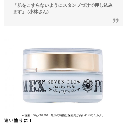
「
肌をこすらないようにスタンプづけ
で押し込み
ます」 (小林さん)
▲容量：30g／¥8,500 最大の特徴は保湿力が高いロバのミルク。
追い塗りに！