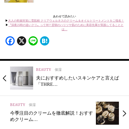
あわせて読みたい
▶︎
大人の乾燥対策に雪肌精 クリアウェルネスのクリーム＆オイルトリートメントをご指名！
▶︎
〝深夜25時の追いクリ〟って何!? 翌朝のハリツヤ肌のために美容先輩が実践してることと
は…
Facebook
X
Line
Hatena
BEAUTY
保湿
夫におすすめしたいスキンケアと言えば
「THRE…
BEAUTY
保湿
今季注目のクリームを徹底解説！おすす
めクリーム…