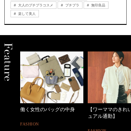
大人のプチプラコスメ
プチプラ
無印良品
楽して美人
中身
【ワーママのきれいめカジ
心地よくいられる
ュアル通勤】
とは
FASHION
FASHION