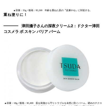
▲容量：35g／価格：¥5,500 年齢を重ねた肌の〝皮膚やせ〟に対処する。
重ね塗りに！
津田攝子さんの深夜クリーム2：ドクター津田
コスメラ ボ スキン バリア バーム
▲容量：18g／価格：¥5,400 肌を刺激から守りトラブルを未然に防ぐバーム。硬めのテクス