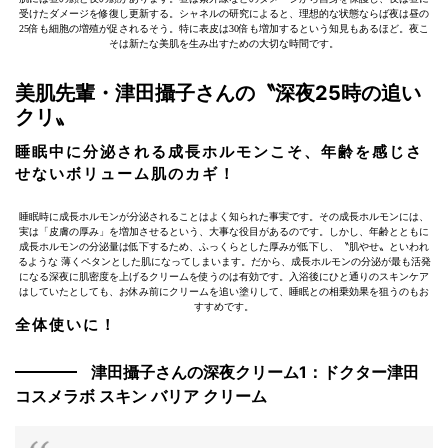
受けたダメージを修復し更新する。シャネルの研究によると、理想的な状態ならば夜は昼の
25倍も細胞の増殖が促されるそう。特に表皮は30倍も増加するという知見もあるほど。夜こ
そは新たな美肌を生み出すための大切な時間です。
美肌先輩・津田攝子さんの〝深夜25時の追い
クリ〟
睡眠中に分泌される成長ホルモンこそ、年齢を感じさ
せないボリューム肌のカギ！
睡眠時に成長ホルモンが分泌されることはよく知られた事実です。その成長ホルモンには、
実は「皮膚の厚み」を増加させるという、大事な役目があるのです。しかし、年齢とともに
成長ホルモンの分泌量は低下するため、ふっくらとした厚みが低下し、〝肌やせ〟といわれ
るような 薄くペタンとした肌になってしまいます。だから、成長ホルモンの分泌が最も活発
になる深夜に肌密度を上げるクリームを使うのは有効です。入浴後にひと通りのスキンケア
はしていたとしても、お休み前にクリームを追い塗りして、睡眠との相乗効果を狙うのもお
すすめです。
全体使いに！
津田攝子さんの深夜クリーム1：ドクター津田
コスメラボ スキン バリア クリーム