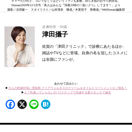
チャーだけれど、コレでなくてはというファンも多数。ゆらぎ肌のお守り的存在。
Domani2020年12/1月号「美人はみんな〝深夜25時の♡追いクリ〟してます！」より
撮影／吉田健一 スタイリスト／山本瑶奈 構成／木更容子 再構成／WebDomani編集部
皮膚科医・60歳
津田攝子
佐賀の「津田クリニック」で診療にあたるほか、
雑誌やTVなどに登場。自身の名を冠したコスメに
は全国にファンが。
あわせて読みたい
▶︎
大人の乾燥対策に雪肌精 クリアウェルネスのクリーム＆オイルトリートメントをご指名！
▶︎
え？乳液っていらないの？2ステップで完成する新スキンケア誕生
Facebook
X
Line
Hatena