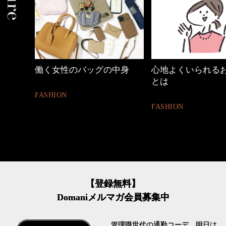
中身
心地よくいられるおしゃれ
優木まおみさん「
とは
割。」
FASHION
LIFESTYLE
【登録無料】
Domaniメルマガ会員募集中
管理職世代の通勤コーデ、明日は