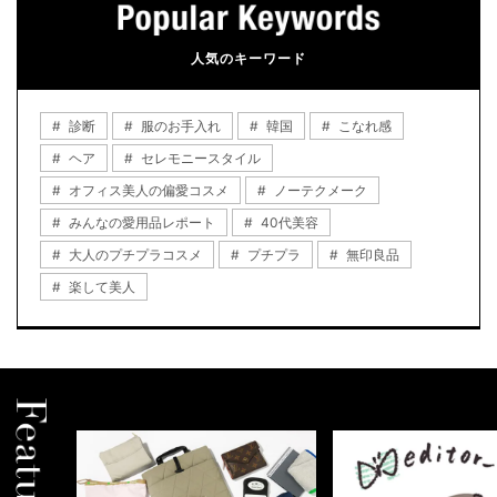
人気のキーワード
診断
服のお手入れ
韓国
こなれ感
ヘア
セレモニースタイル
オフィス美人の偏愛コスメ
ノーテクメーク
みんなの愛用品レポート
40代美容
大人のプチプラコスメ
プチプラ
無印良品
楽して美人