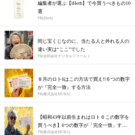
編集者が選ぶ【iHerb】で今買うべきもの10
選
PR(iHerb)
同じ宝くじなのに、当たる人と外れる人の
違い実は“ここ”でした
PR(合同会社デジタルファーム )
８月のロト6はこの方法で買え!!６つの数字
が『完全一致』する方法
PR(株式会社MURA)
【昭和43年以前生まれはロト６この数字を
買うべき】6つの数字が「完全一致」する
PR(株式会社MURA)
方...