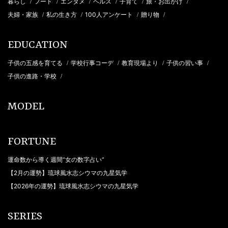
暮らし
フード
エンタメ
ヘルス
子育て
旅・お出かけ
/
/
/
/
/
/
夫婦・家族
私の生き方
100人アンケート
贈り物
/
/
/
/
EDUCATION
子供の五感を育てる
学校行事コーデ
教育現場より
子供の習い事
/
/
/
/
子供の進路・学校
/
MODEL
FORTUNE
運命数から導く週間“女の数字占い”
【2月の運勢】琉球風水志シウマの九星気学
【2026年の運勢】琉球風水志シウマの九星気学
SERIES