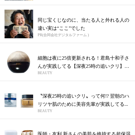
同じ宝くじなのに、当たる人と外れる人の
違い実は“ここ”でした
PR(合同会社デジタルファーム )
細胞は夜に25倍更新される！君島十和子さ
んが実践してる【深夜25時の追いクリ】
BEAUTY
っ...
〝深夜25時の追いクリ〟って何!? 翌朝のハ
リツヤ肌のために美容先輩が実践してる...
BEAUTY
医師・友利 新さんの美肌を維持する超保湿