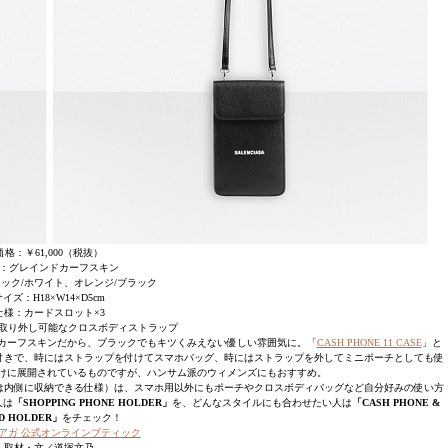
価格：￥61,000（税抜）
：グレインドカーフスキン
ック/ホワイト、オレンジ/ブラック
イズ：H18×W14×D5cm
仕様：カードスロット×3
取り外し可能なクロスボディストラップ
カーフスキンだから、ブラックでもキツくみえない優しい雰囲気に。「
CASH PHONE 11 CASE
」と
付きで、時にはストラップを付けてスマホバッグ、時にはストラップを外してミニポーチとしても使
けに展開されているものですが、ハンサム派のウィメンズにもおすすめ。
OLDER」は内側に収納できる仕様）は、スマホ用以外にもポーチやクロスボディバッグなど自分好みの使い方
人は
「SHOPPING PHONE HOLDER」
を、どんなスタイルにも合わせたい人は
「CASH PHONE &
D HOLDER」
をチェック！
アガ 公式オンラインブティック
取材・文／道塚文乃