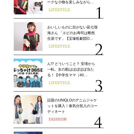
ークな小物を楽しみながら…
LIFESTYLE
おいしいものに目がない凪七瑠
海さん 「エビのお寿司は断然
生派です」【宝塚歌劇団O…
LIFESTYLE
ん!? どういうこと？ 安堵から
一転、女の勘はほぼほぼ当た
る！【中学生ママ（40…
LIFESTYLE
話題のUNIQLOのデニムジャケ
ットを購入！春気分投入のコー
ディネート
FASHION