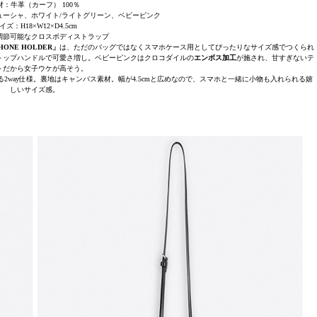
材：牛革（カーフ） 100％
ューシャ、ホワイト/ライトグリーン、ベビーピンク
イズ：H18×W12×D4.5cm
調節可能なクロスボディストラップ
PHONE HOLDER」
は、ただのバッグではなくスマホケース用としてぴったりなサイズ感でつくられ
トップハンドルで可愛さ増し。ベビーピンクはクロコダイルの
エンボス加工
が施され、甘すぎないテ
トだから女子ウケが高そう。
way仕様。裏地はキャンバス素材。幅が4.5cmと広めなので、スマホと一緒に小物も入れられる嬉
しいサイズ感。