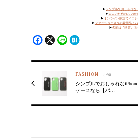
▶︎
シンプルでおしゃれなi
▶
大人のためのスマホ
▶
オンライン限定でイニシ
▶
ファッショニスタの愛用品！バレ
▶
名前は〝幽霊〟!
Facebook
X
Line
Hatena
FASHION
小物
シンプルでおしゃれなiPhon
ケースなら【バ…