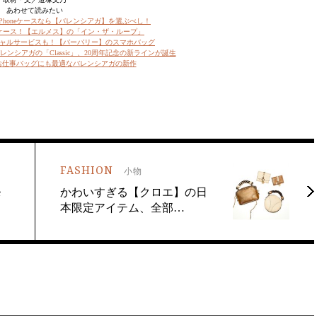
あわせて読みたい
Phoneケースなら【バレンシアガ】を選ぶべし！
ケース！【エルメス】の「イン・ザ・ループ」
ャルサービスも！【バーバリー】のスマホバッグ
ンシアガの「Classic」、20周年記念の新ラインが誕生
?お仕事バッグにも最適なバレンシアガの新作
FASHION
小物
e
かわいすぎる【クロエ】の日
本限定アイテム、全部…