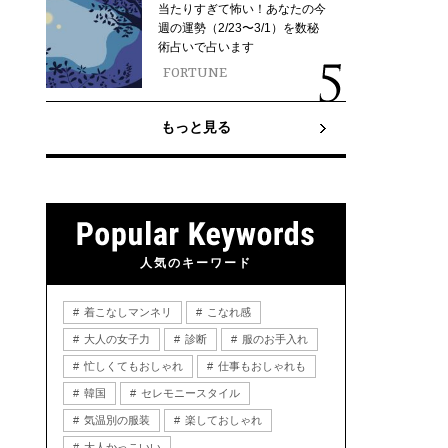
当たりすぎて怖い！あなたの今
週の運勢（2/23〜3/1）を数秘
術占いで占います
FORTUNE
もっと見る
人気のキーワード
着こなしマンネリ
こなれ感
大人の女子力
診断
服のお手入れ
忙しくてもおしゃれ
仕事もおしゃれも
韓国
セレモニースタイル
気温別の服装
楽しておしゃれ
大人かっこいい