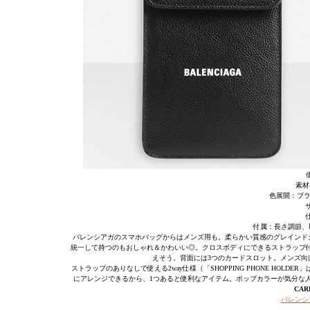
素材
色展開：ブラ
サ
付属：長さ調節、
バレンシアガのスマホバッグからはメンズ用も。柔らかい質感のグレインド
統一して持つのもおしゃれ＆かわいい◎。クロスボディにできるストラップ
えそう。背面には3つのカードスロット。メンズ向
ストラップのありなしで使える2way仕様（「SHOPPING PHONE H
にアレンジできるから、1つあると便利なアイテム。ポップカラーが気分な
CAR
バレンシ