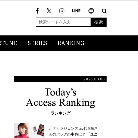
検索
RTUNE
SERIES
RANKING
2026.08.08
ランキング
元タカラジェンヌ 凪七瑠海さ
んのバッグの中身は？ 「ユニ