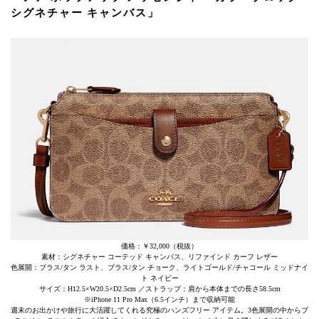
シグネチャー キャンバス」
価格：￥32,000（税抜）
素材：シグネチャー コーテッド キャンバス、リファインド カーフ レザー
色展開：ブラス/タン ラスト、ブラス/タン チョーク、ライトゴールド/チャコール ミッドナイ
ト ネイビー
サイズ：H12.5×W20.5×D2.5cm ／ストラップ：肩から本体までの長さ58.5cm
※iPhone 11 Pro Max（6.5インチ）まで収納可能
週末のお出かけや旅行に大活躍してくれる究極のハンズフリー アイテム。3色展開の中からブ