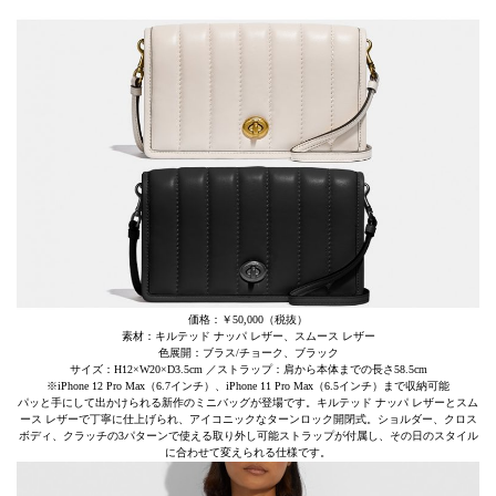
価格：￥50,000（税抜）
素材：キルテッド ナッパ レザー、スムース レザー
色展開：ブラス/チョーク、ブラック
サイズ：H12×W20×D3.5cm ／ストラップ：肩から本体までの長さ58.5cm
※iPhone 12 Pro Max（6.7インチ）、iPhone 11 Pro Max（6.5インチ）まで収納可能
パッと手にして出かけられる新作のミニバッグが登場です。キルテッド ナッパ レザーとスム
ース レザーで丁寧に仕上げられ、アイコニックなターンロック開閉式。ショルダー、クロス
ボディ、クラッチの3パターンで使える取り外し可能ストラップが付属し、その日のスタイル
に合わせて変えられる仕様です。