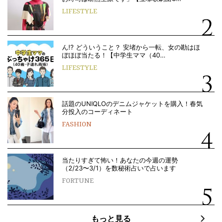
LIFESTYLE
ん!? どういうこと？ 安堵から一転、女の勘はほ
ぼほぼ当たる！【中学生ママ（40…
LIFESTYLE
話題のUNIQLOのデニムジャケットを購入！春気
分投入のコーディネート
FASHION
当たりすぎて怖い！あなたの今週の運勢
（2/23〜3/1）を数秘術占いで占います
FORTUNE
もっと見る