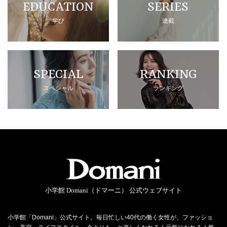
EDUCATION
SERIES
学び
連載
SPECIAL
RANKING
スペシャル
ランキング
小学館 Domani（ドマーニ） 公式ウェブサイト
小学館「Domani」公式サイト。毎日忙しい40代の働く女性が、ファッショ