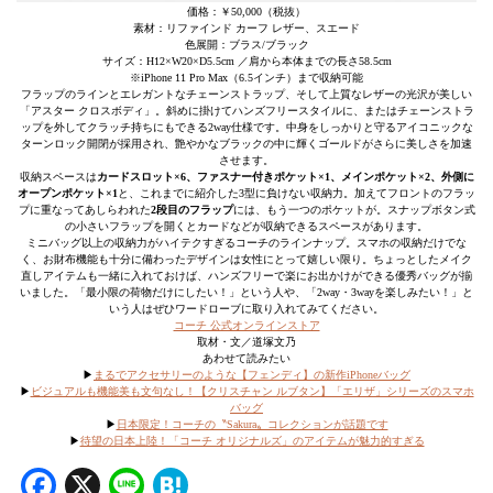
価格：￥50,000（税抜）
素材：リファインド カーフ レザー、スエード
色展開：ブラス/ブラック
サイズ：H12×W20×D5.5cm ／肩から本体までの長さ58.5cm
※iPhone 11 Pro Max（6.5インチ）まで収納可能
フラップのラインとエレガントなチェーンストラップ、そして上質なレザーの光沢が美しい
「アスター クロスボディ」。斜めに掛けてハンズフリースタイルに、またはチェーンストラ
ップを外してクラッチ持ちにもできる2way仕様です。中身をしっかりと守るアイコニックな
ターンロック開閉が採用され、艶やかなブラックの中に輝くゴールドがさらに美しさを加速
させます。
収納スペースは
カードスロット×6、ファスナー付きポケット×1、メインポケット×2、外側に
オープンポケット×1
と、これまでに紹介した3型に負けない収納力。加えてフロントのフラッ
プに重なってあしらわれた
2段目のフラップ
には、もう一つのポケットが。スナップボタン式
の小さいフラップを開くとカードなどが収納できるスペースがあります。
ミニバッグ以上の収納力がハイテクすぎるコーチのラインナップ。スマホの収納だけでな
く、お財布機能も十分に備わったデザインは女性にとって嬉しい限り。ちょっとしたメイク
直しアイテムも一緒に入れておけば、ハンズフリーで楽にお出かけができる優秀バッグが揃
いました。「最小限の荷物だけにしたい！」という人や、「2way・3wayを楽しみたい！」と
いう人はぜひワードローブに取り入れてみてください。
コーチ 公式オンラインストア
取材・文／道塚文乃
あわせて読みたい
▶
まるでアクセサリーのような【フェンディ】の新作iPhoneバッグ
▶
ビジュアルも機能美も文句なし！【クリスチャン ルブタン】「エリザ」シリーズのスマホ
バッグ
▶
日本限定！コーチの〝Sakura〟コレクションが話題です
▶
待望の日本上陸！「コーチ オリジナルズ」のアイテムが魅力的すぎる
Facebook
X
Line
Hatena