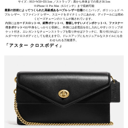
サイズ：H13×W20×D3.5cm ／ストラップ：肩から本体までの長さ58.5cm
※iPhone 11 Pro Max（6.5インチ）まで収納可能
最新の技術によってつくられた高級感あるぺブル レザー仕様
のミニバッグ。ポリッシュド ペ
ブル レザー、リファインド レザー、スエードをダイナミックにあわせ、ディテールには煌め
くビーズチェーンのトリムが施されています。
内側には
カードスロット×8、紙幣ポケット×1、整頓しやすいメインポケット×3、ファスナー
付きポケット×1
が中身をしっかりと収納し、外側には必需品を出し入れしやすいスリップポ
ケット付き。エレガントなチェーンストラップを取り外せばクラッチに、取り付ければショ
ルダーやクロスボディとしても使えます◎。ドレスアップにもカジュアルなスタイルにも合
わせられる万能選手。
「アスター クロスボディ」