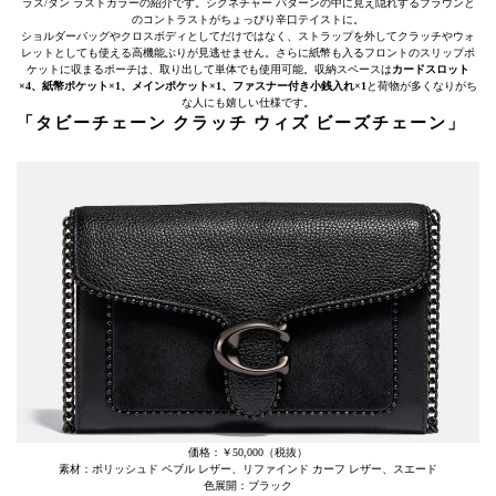
ラス/タン ラストカラーの紹介です。シグネチャー パターンの中に見え隠れするブラウンと
のコントラストがちょっぴり辛口テイストに。
ショルダーバッグやクロスボディとしてだけではなく、ストラップを外してクラッチやウォ
レットとしても使える高機能ぶりが見逃せません。さらに紙幣も入るフロントのスリップポ
ケットに収まるポーチは、取り出して単体でも使用可能。収納スペースは
カードスロット
×4、紙幣ポケット×1、メインポケット×1、ファスナー付き小銭入れ×1
と荷物が多くなりがち
な人にも嬉しい仕様です。
「タビーチェーン クラッチ ウィズ ビーズチェーン」
価格：￥50,000（税抜）
素材：ポリッシュド ペブル レザー、リファインド カーフ レザー、スエード
色展開：ブラック