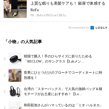
上質な眠りも美髪ケアも！ 銀座で体感する
ReFa
PR（ReFa GINZA on CREA）
Recommended by
「小物」の人気記事
韓国で購入！手のひらサイズに折りたためる
「RECLOW」のサングラス【Labメン…
世界にひとつだけのブローチでコーディネートに特
別感を！
台湾の「スターバックス」で人気の漁師バッグ＆猫
モチーフがお土産におすすめ！【La…
和田彩加さんがハマっているのは「ミオ ハルタカ」