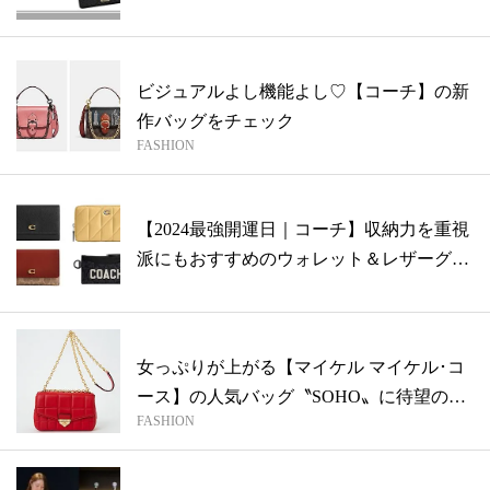
ト・...
ビジュアルよし機能よし♡【コーチ】の新
作バッグをチェック
FASHION
【2024最強開運日｜コーチ】収納力を重視
派にもおすすめのウォレット＆レザーグ
ッ...
女っぷりが上がる【マイケル マイケル･コ
ース】の人気バッグ〝SOHO〟に待望の
FASHION
新...