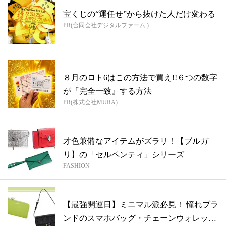
宝くじの“運任せ”から抜けた人だけ変わる
PR(合同会社デジタルファーム )
８月のロト6はこの方法で買え!!６つの数字
が『完全一致』する方法
PR(株式会社MURA)
才色兼備なアイテムがズラリ！【ブルガ
リ】の「セルペンティ」シリーズ
FASHION
【最強開運日】ミニマル派必見！ 憧れブラ
ンドのスマホバッグ・チェーンウォレッ