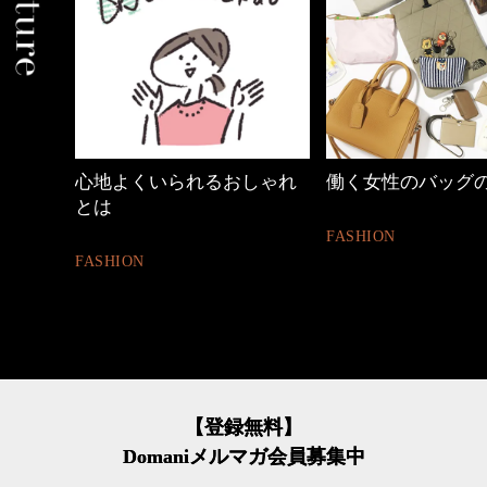
しゃれ
働く女性のバッグの中身
優木まおみさん「
割。」
FASHION
LIFESTYLE
【登録無料】
Domaniメルマガ会員募集中