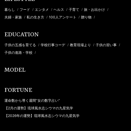
暮らし
フード
エンタメ
ヘルス
子育て
旅・お出かけ
/
/
/
/
/
/
夫婦・家族
私の生き方
100人アンケート
贈り物
/
/
/
/
EDUCATION
子供の五感を育てる
学校行事コーデ
教育現場より
子供の習い事
/
/
/
/
子供の進路・学校
/
MODEL
FORTUNE
運命数から導く週間“女の数字占い”
【2月の運勢】琉球風水志シウマの九星気学
【2026年の運勢】琉球風水志シウマの九星気学