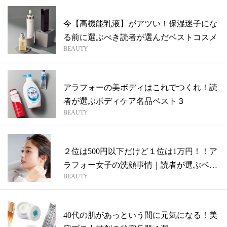
今【高機能乳液】がアツい！保湿迷子にな
る前に選ぶべき読者が選んだベストコスメ
BEAUTY
アラフォーの美ボディはこれでつくれ！読
者が選ぶボディケア名品ベスト３
BEAUTY
２位は500円以下だけど１位は1万円！！ア
ラフォー女子の洗顔事情｜読者が選ぶベ
BEAUTY
ス...
40代の肌があっという間に元気になる！美