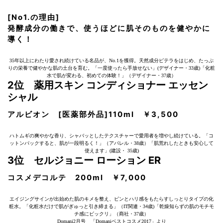
[No1.の理由]
発酵成分の働きで、使うほどに肌そのものを健やかに
導く！
35年以上にわたり愛され続けている名品が、No.1を獲得。天然成分ピテラをはじめ、たっぷ
りの栄養で健やかな肌の土台を育む。「一度使ったら手放せない」(デザイナー・33歳)「化粧
水で肌が変わる、初めての体験！」（デザイナー・37歳）
2位 薬用スキン コンディショナー エッセン
シャル
アルビオン [医薬部外品]110ml ￥3,500
ハトムギの爽やかな香り、シャバッとしたテクスチャーで愛用者を増やし続けている。「コ
ットンパックすると、肌が一段明るく！」（アパレル・38歳）「肌荒れしたときも安心して
使えます」(建設・ 35歳)
3位 セルジョニー ローション ER
コスメデコルテ 200ml ￥7,000
エイジングサインが出始めた肌のキメを整え、ピンとハリ感をもたらすしっとりタイプの化
粧水。「化粧水だけで肌がぎゅっと引き締まる」（IT関連・34歳)「乾燥知らずの肌のモチモ
チ感にビックリ」（商社・37歳）
Domani2月号 「Domaniベストコスメ2017」より