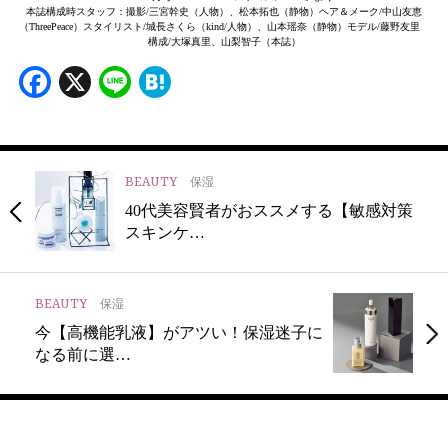
本誌構成時スタッフ：撮影/三宮幹史（人物）、松本拓也（静物）ヘア＆メーク/中山友恵
（ThreePeace）スタイリスト/城長さくら（kind/人物）、山本瑶奈（静物）モデル/藤野友里
構成/大塚真里、山梨智子（本誌）
Facebook
X
Line
Hatena
BEAUTY
保湿
40代美容賢者がおススメする【敏感対策
スキンケ…
BEAUTY
保湿
今【高機能乳液】がアツい！保湿迷子に
なる前に選…