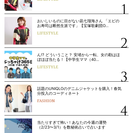
おいしいものに目がない凪七瑠海さん 「エビの
お寿司は断然生派です」【宝塚歌劇団O…
LIFESTYLE
ん!? どういうこと？ 安堵から一転、女の勘はほ
ぼほぼ当たる！【中学生ママ（40…
LIFESTYLE
話題のUNIQLOのデニムジャケットを購入！春気
分投入のコーディネート
FASHION
当たりすぎて怖い！あなたの今週の運勢
（2/23〜3/1）を数秘術占いで占います