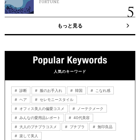
FORTUNE
もっと見る
人気のキーワード
診断
服のお手入れ
韓国
こなれ感
ヘア
セレモニースタイル
オフィス美人の偏愛コスメ
ノーテクメーク
みんなの愛用品レポート
40代美容
大人のプチプラコスメ
プチプラ
無印良品
楽して美人