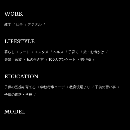
WORK
雑学
仕事
デジタル
/
/
/
LIFESTYLE
暮らし
フード
エンタメ
ヘルス
子育て
旅・お出かけ
/
/
/
/
/
/
夫婦・家族
私の生き方
100人アンケート
贈り物
/
/
/
/
EDUCATION
子供の五感を育てる
学校行事コーデ
教育現場より
子供の習い事
/
/
/
/
子供の進路・学校
/
MODEL