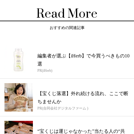
Read More
おすすめの関連記事
編集者が選ぶ【iHerb】で今買うべきもの10
選
PR(iHerb)
【宝くじ落選】外れ続ける流れ、ここで断
ちませんか
PR(合同会社デジタルファーム )
“宝くじは運じゃなかった”当たる人の“共