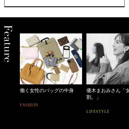
中身
優木まおみさん「女の時間
【ワーママのきれ
割。」
ュアル通勤】
LIFESTYLE
FASHION