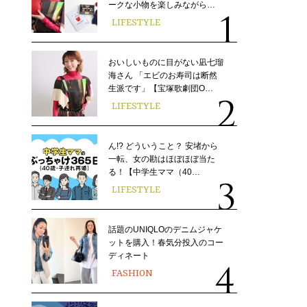
ークな小物を楽しみながら…
LIFESTYLE
おいしいものに目がない凪七瑠
海さん 「エビのお寿司は断然
生派です」【宝塚歌劇団O…
LIFESTYLE
ん!? どういうこと？ 安堵から
一転、女の勘はほぼほぼ当た
る！【中学生ママ（40…
LIFESTYLE
話題のUNIQLOのデニムジャケ
ットを購入！春気分投入のコー
ディネート
FASHION