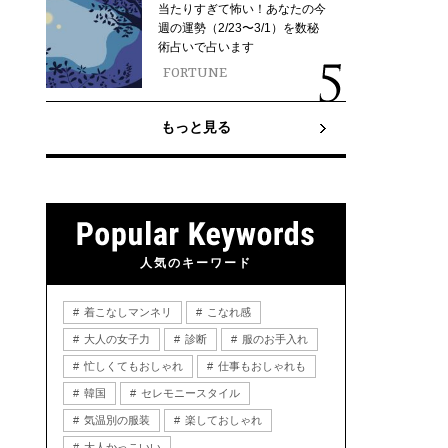
当たりすぎて怖い！あなたの今
週の運勢（2/23〜3/1）を数秘
術占いで占います
FORTUNE
もっと見る
人気のキーワード
着こなしマンネリ
こなれ感
大人の女子力
診断
服のお手入れ
忙しくてもおしゃれ
仕事もおしゃれも
韓国
セレモニースタイル
気温別の服装
楽しておしゃれ
大人かっこいい