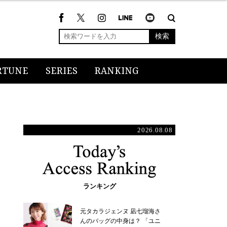
検索
RTUNE
SERIES
RANKING
2026.08.08
ランキング
元タカラジェンヌ 凪七瑠海さ
んのバッグの中身は？ 「ユニ