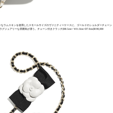
かなラムスキンを使用したスモールサイズのヴァニティーケースに、ゴールドのショルダーチェーン
な雰囲気が漂う。チェーン付きクラッチ[H8.5cm× W11.0cm×D7.0cm]¥190,000