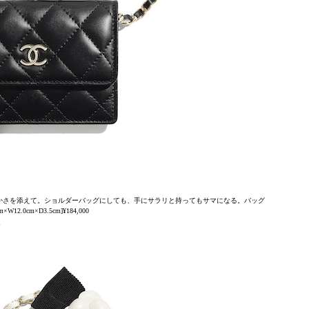
かさを添えて。ショルダーバッグにしても、手にサラリと持ってもサマになる。バッグ
cm×W12.0cm×D3.5cm]¥184,000
ー