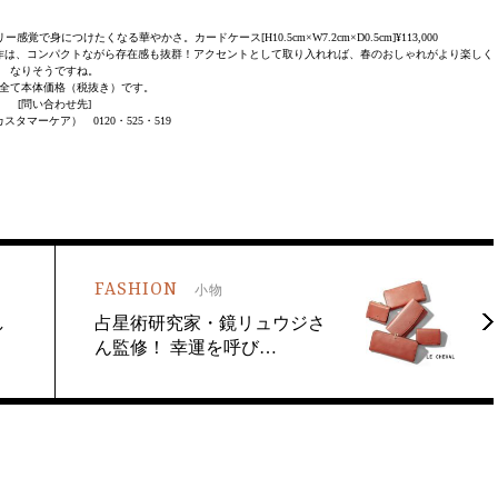
つけたくなる華やかさ。カードケース[H10.5cm×W7.2cm×D0.5cm]¥113,000
作は、コンパクトながら存在感も抜群！アクセントとして取り入れれば、春のおしゃれがより楽しく
なりそうですね。
全て本体価格（税抜き）です。
[問い合わせ先]
スタマーケア） 0120・525・519
FASHION
小物
し
占星術研究家・鏡リュウジさ
ん監修！ 幸運を呼び…