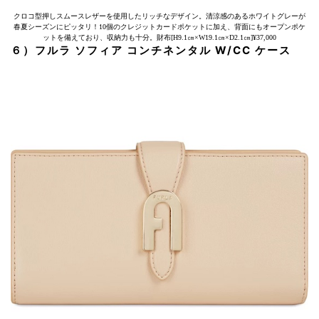
クロコ型押しスムースレザーを使用したリッチなデザイン。清涼感のあるホワイトグレーが
春夏シーズンにピッタリ！10個のクレジットカードポケットに加え、背面にもオープンポケ
ットを備えており、収納力も十分。財布[H9.1㎝×W19.1㎝×D2.1㎝]¥37,000
６）フルラ ソフィア コンチネンタル W/CC ケース