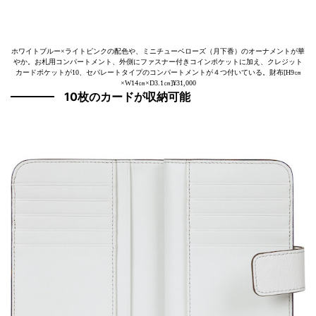
ホワイトブルー×ライトピンクの配色や、ミニチューベローズ（月下香）のオーナメントが華
やか。お札用コンパートメント、外側にファスナー付きコインポケットに加え、クレジット
カードポケットが10、セパレートタイプのコンパートメントが４つ付いている。財布[H9㎝
×W14㎝×D3.1㎝]¥31,000
10枚のカードが収納可能