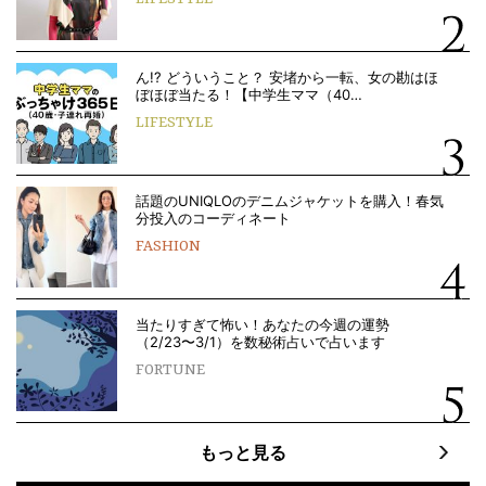
ん!? どういうこと？ 安堵から一転、女の勘はほ
ぼほぼ当たる！【中学生ママ（40…
LIFESTYLE
話題のUNIQLOのデニムジャケットを購入！春気
分投入のコーディネート
FASHION
当たりすぎて怖い！あなたの今週の運勢
（2/23〜3/1）を数秘術占いで占います
FORTUNE
もっと見る