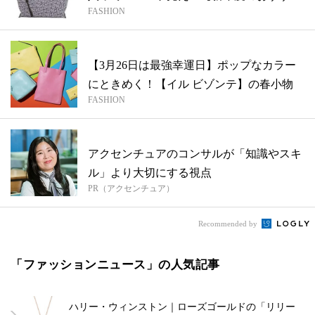
FASHION
バッ...
【3月26日は最強幸運日】ポップなカラー
にときめく！【イル ビゾンテ】の春小物
FASHION
アクセンチュアのコンサルが「知識やスキ
ル」より大切にする視点
PR（アクセンチュア）
Recommended by
「ファッションニュース」の人気記事
ハリー・ウィンストン｜ローズゴールドの「リリー