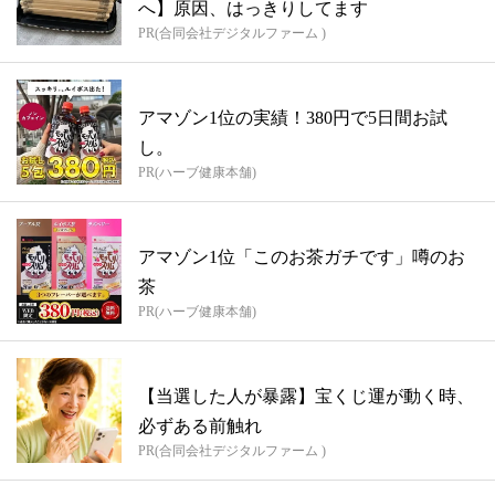
へ】原因、はっきりしてます
PR(合同会社デジタルファーム )
アマゾン1位の実績！380円で5日間お試
し。
PR(ハーブ健康本舗)
アマゾン1位「このお茶ガチです」噂のお
茶
PR(ハーブ健康本舗)
【当選した人が暴露】宝くじ運が動く時、
必ずある前触れ
PR(合同会社デジタルファーム )