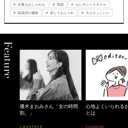
仕事もおしゃれも
韓国
セレモニースタイル
気温別の服装
楽しておしゃれ
大人かっこいい
優木まおみさん「女の時間
心地よくいられる
割。」
とは
LIFESTYLE
FASHION