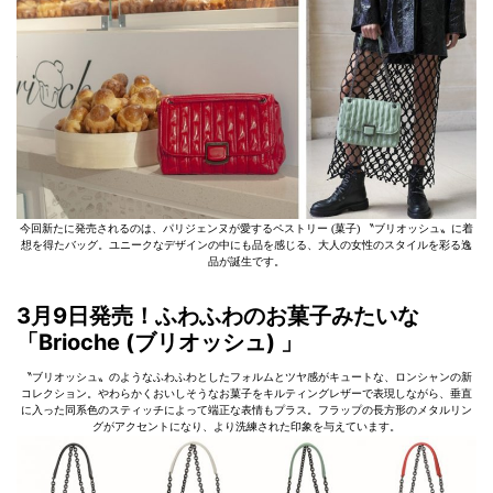
今回新たに発売されるのは、パリジェンヌが愛するペストリー (菓子) 〝ブリオッシュ〟に着
想を得たバッグ。ユニークなデザインの中にも品を感じる、大人の女性のスタイルを彩る逸
品が誕生です。
3月9日発売！ふわふわのお菓子みたいな
「
Brioche (
ブリオッシュ) 」
〝ブリオッシュ〟のようなふわふわとしたフォルムとツヤ感がキュートな、ロンシャンの新
コレクション。やわらかくおいしそうなお菓子をキルティングレザーで表現しながら、垂直
に入った同系色のスティッチによって端正な表情もプラス。フラップの長方形のメタルリン
グがアクセントになり、より洗練された印象を与えています。