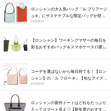
ロンシャンの大人気バッグ「ル プリアージ
ュ®」にサステナブルな限定バッグが登
FASHION
場！
【ロンシャン】ワーキングマザーの毎日を
彩るおすすめバッグ＆スマホケース15選 |...
コーデを選ばないから毎日持てる！【ロン
シャン】の「ル フローネ」【旬なアイテム
FASHION
S...
ロンシャンの新作トートはどれもたっぷり
入ってスマート見え♡【新年度のおすすめ