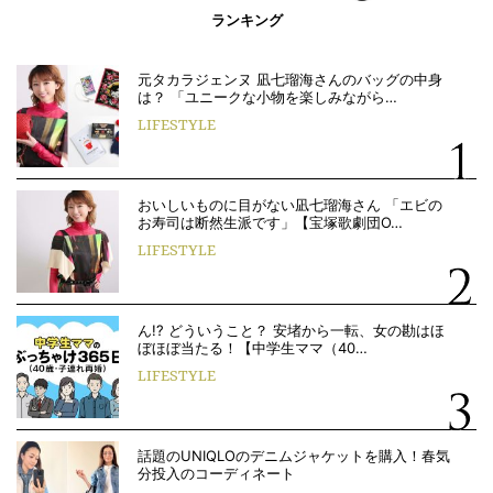
ランキング
元タカラジェンヌ 凪七瑠海さんのバッグの中身
は？ 「ユニークな小物を楽しみながら…
LIFESTYLE
おいしいものに目がない凪七瑠海さん 「エビの
お寿司は断然生派です」【宝塚歌劇団O…
LIFESTYLE
ん!? どういうこと？ 安堵から一転、女の勘はほ
ぼほぼ当たる！【中学生ママ（40…
LIFESTYLE
話題のUNIQLOのデニムジャケットを購入！春気
分投入のコーディネート