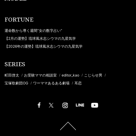
FORTUNE
運命数から導く週間“女の数字占い”
【2月の運勢】琉球風水志シウマの九星気学
【2026年の運勢】琉球風水志シウマの九星気学
SERIES
町田啓太
お受験ママの相談室
editor_kao
こじらせ男
/
/
/
/
宝塚歌劇団OG
ワーママあるある劇場
耳恋
/
/