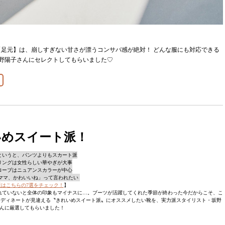
足元】は、崩しすぎない甘さが漂うコンサバ感が絶対！ どんな服にも対応できる
野陽子さんにセレクトしてもらいました♡
いめスイート派！
かというと、パンツよりもスカート派
イリングは女性らしい華やぎが大事
ドローブはニュアンスカラーが中心
「ママ、かわいいね」って言われたい
派はこちらの7選をチェック！
】
れていないと全体の印象もマイナスに…。ブーツが活躍してくれた季節が終わった今だからこそ、こ
ーディネートが見違える〝きれいめスイート派〟にオススメしたい靴を、実力派スタイリスト・坂野
んに厳選してもらいました！