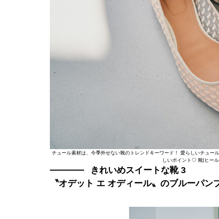
チュール素材は、今季外せない靴のトレンドキーワード！ 愛らしいチュー
しいポイント♡ 靴[ヒール1
きれいめスイートな靴 3
〝オデット エ オディール〟のブルーパン