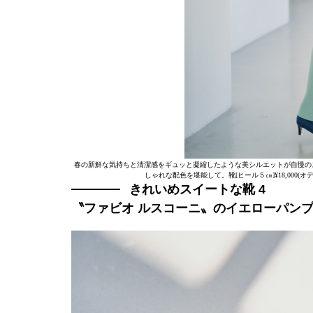
春の新鮮な気持ちと清潔感をギュッと凝縮したような美シルエットが自慢の
しゃれな配色を堪能して。靴[ヒール５㎝]¥18,000(
きれいめスイートな靴 4
〝ファビオ ルスコーニ〟のイエローパン