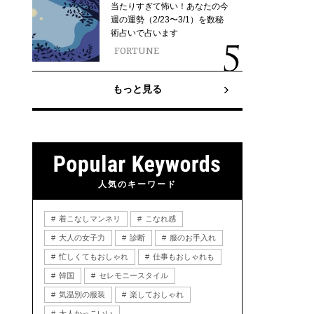
当たりすぎて怖い！あなたの今
週の運勢（2/23〜3/1）を数秘
術占いで占います
FORTUNE
もっと見る
人気のキーワード
着こなしマンネリ
こなれ感
大人の女子力
診断
服のお手入れ
忙しくてもおしゃれ
仕事もおしゃれも
韓国
セレモニースタイル
気温別の服装
楽しておしゃれ
大人かっこいい