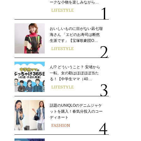
ークな小物を楽しみながら…
LIFESTYLE
おいしいものに目がない凪七瑠
海さん 「エビのお寿司は断然
生派です」【宝塚歌劇団O…
LIFESTYLE
ん!? どういうこと？ 安堵から
一転、女の勘はほぼほぼ当た
る！【中学生ママ（40…
LIFESTYLE
話題のUNIQLOのデニムジャケ
ットを購入！春気分投入のコー
ディネート
FASHION