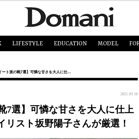
K
LIFESTYLE
EDUCATION
MODEL
FO
イート派の靴7選】可憐な甘さを大人に仕…
2021.03.16
靴7選】可憐な甘さを大人に仕上
イリスト坂野陽子さんが厳選！