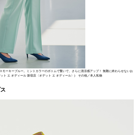
スモーキーブルー。ミントカラーのボトムで繋いで、さらに清涼感アップ！ 無難に終わらせないお
オデット エ オディール 新宿店〈オデット エ オディール〉) その他／本人私物
プス