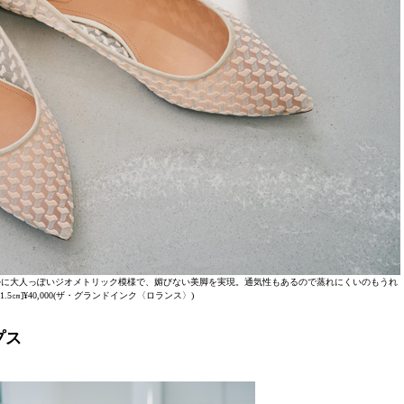
ルに大人っぽいジオメトリック模様で、媚びない美脚を実現。通気性もあるので蒸れにくいのもうれ
.5㎝]¥40,000(ザ・グランドインク〈ロランス〉)
プス