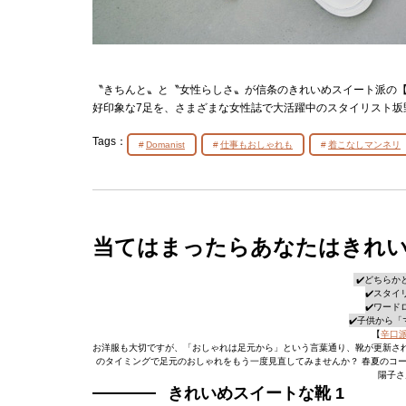
〝きちんと〟と〝女性らしさ〟が信条のきれいめスイート派の【
好印象な7足を、さまざまな女性誌で大活躍中のスタイリスト坂
Tags：
Domanist
仕事もおしゃれも
着こなしマンネリ
当てはまったらあなたはきれ
✔️どちら
✔️スタ
✔️ワー
✔️子供から
【
辛口
お洋服も大切ですが、「おしゃれは足元から」という言葉通り、靴が更新さ
のタイミングで足元のおしゃれをもう一度見直してみませんか？ 春夏のコ
陽子さ
きれいめスイートな靴 1