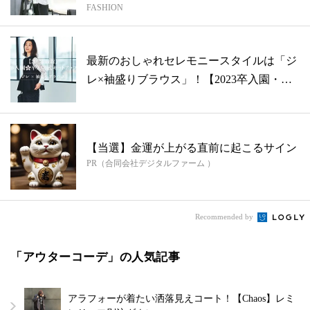
FASHION
結...
最新のおしゃれセレモニースタイルは「ジ
レ×袖盛りブラウス」！【2023卒入園・
卒...
【当選】金運が上がる直前に起こるサイン
PR（合同会社デジタルファーム ）
Recommended by
「アウターコーデ」の人気記事
アラフォーが着たい洒落見えコート！【Chaos】レミ