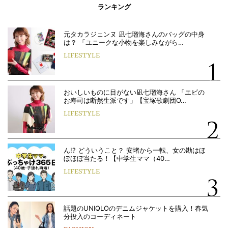
ランキング
元タカラジェンヌ 凪七瑠海さんのバッグの中身
は？ 「ユニークな小物を楽しみながら…
LIFESTYLE
おいしいものに目がない凪七瑠海さん 「エビの
お寿司は断然生派です」【宝塚歌劇団O…
LIFESTYLE
ん!? どういうこと？ 安堵から一転、女の勘はほ
ぼほぼ当たる！【中学生ママ（40…
LIFESTYLE
話題のUNIQLOのデニムジャケットを購入！春気
分投入のコーディネート