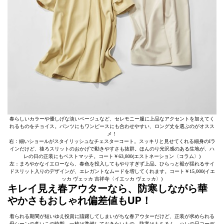
春らしいカラーや優しげな淡いベージュなど、セレモニー服に上品なアクセントを加えてく
れるものをチョイス。パンツにもワンピースにも合わせやすい、ロング丈を選ぶのがオスス
メ！
右：細いショールがスタイリッシュなチェスターコート。スッキリと見せてくれる細身のIラ
インだけど、後ろスリットのおかげで動きやすさも抜群。ほんのり光沢感のある生地が、ハ
レの日の正装にもベストマッチ。コート￥63,800(エストネーション〈コラム〉)
左：まろやかなイエローなら、春色を投入してもやりすぎず上品。ひらっと裾が揺れるサイ
ドスリット入りのデザインが、エレガントなムードを増してくれます。コート￥15,000(イエ
ッカ ヴェッカ 吉祥寺〈イエッカ ヴェッカ〉)
キレイ見え春アウターなら、防寒しながら華
やかさもおしゃれ偏差値もUP！
着られる期間が短いゆえ投資に躊躇してしまいがちな春アウターだけど、正装が求められる
母シーンの多いこの時期、一枚は準備しておきたいもの。防寒はもちろん、ハレの日コーデ