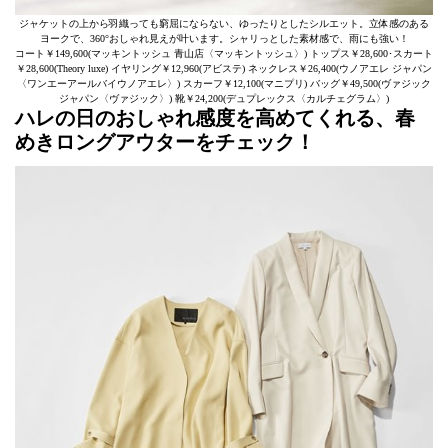
ジャケットの上から羽織っても窮屈にならない、ゆったりとしたシルエット。立体感のある
ヨークで、360°おしゃれ見えが叶います。シャリっとした素材感で、雨にも強い！
コート￥149,600(マッキントッシュ 青山店〈マッキントッシュ〉) トップス￥28,600･スカート
￥28,600(Theory luxe) イヤリング￥12,960(アビステ) ネックレス￥26,400(ウノアエレ ジャパン
〈ワンエーアールバイウノアエレ〉) スカーフ￥12,100(マニプリ) バッグ￥49,500(ヴァジック
ジャパン〈ヴァジック〉) 靴￥24,200(デュプレックス〈カルチェグラム〉)
ハレの日のおしゃれ感度を高めてくれる、春
めきロングアウターをチェック！