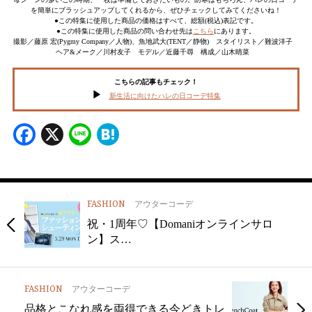
を簡単にブラッシュアップしてくれるから、ぜひチェックしてみてくださいね！
●この特集に使用した商品の価格はすべて、総額(税込)表記です。
●この特集に使用した商品の問い合わせ先は
こちら
にあります。
撮影／藤原 宏(Pygmy Company／人物)、魚地武大(TENT／静物) スタイリスト／難波洋子
ヘア&メーク／川村友子 モデル／近藤千尋 構成／山木晴菜
こちらの記事もチェック！
新生活に向けたハレの日コーデ特集
Facebook
X
Line
Hatena
FASHION
アウターコーデ
祝・1周年♡【Domaniオンラインサロ
ン】ス…
FASHION
アウターコーデ
品格とこなれ感を両得できる今どきトレ