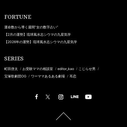
FORTUNE
運命数から導く週間“女の数字占い”
【2月の運勢】琉球風水志シウマの九星気学
【2026年の運勢】琉球風水志シウマの九星気学
SERIES
町田啓太
お受験ママの相談室
editor_kao
こじらせ男
/
/
/
/
宝塚歌劇団OG
ワーママあるある劇場
耳恋
/
/