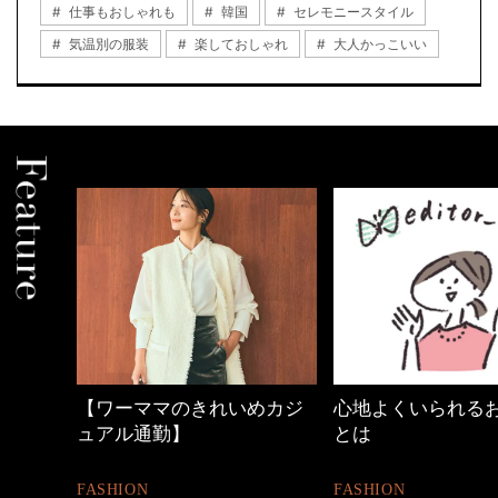
仕事もおしゃれも
韓国
セレモニースタイル
気温別の服装
楽しておしゃれ
大人かっこいい
れいめカジ
心地よくいられるおしゃれ
40代の小顔メ
とは
BEAUTY
FASHION