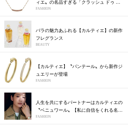
ィエ〟の名品すぎる「クラッシュ ドゥ カ
FASHION
ル...
バラの魅力あふれる【カルティエ】の新作
フレグランス
BEAUTY
【カルティエ】〝パンテール〟から新作ジ
ュエリーが登場
FASHION
人生を共にするパートナーはカルティエの
〝ベニュワール〟【私に自信をくれる名品
FASHION
ウォ...