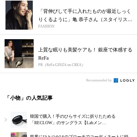
「背伸びして手に入れたものが最近しっく
りくるように」亀 恭子さん（スタイリス
FASHION
ト）...
上質な眠りも美髪ケアも！ 銀座で体感する
ReFa
PR（ReFa GINZA on CREA）
Recommended by
「小物」の人気記事
韓国で購入！手のひらサイズに折りたためる
「RECLOW」のサングラス【Labメン…
世界にひとつだけのブローチでコーディネートに特