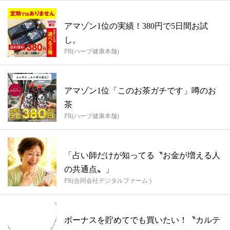
アマゾン1位の実績！380円で5日間お試
し。
PR(ハーブ健康本舗)
アマゾン1位「このお茶ガチです」噂のお
茶
PR(ハーブ健康本舗)
「占い師だけが知ってる〝お金が増える人
の共通点〟」
PR(合同会社デジタルファーム )
ボーナスを貯めてでも買いたい！〝カルテ