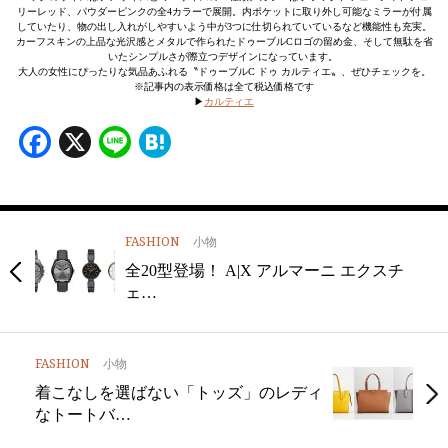
リーレッド、パウダーピンクの全4カラーで展開。内ポケットに取り外し可能なミラーが付属
していたり、物の出し入れがしやすいよう中が3つに仕切られていているなど機能性も充実。
カーフスキンの上品な光沢感とメタルで作られたドゥーブルCロゴの留め金、そして無駄を省
いたシンプルさが際立つデザインになっています。
大人の女性にぴったりな気品あふれる〝ドゥーブルC ドゥ カルティエ〟、ぜひチェックを。
※記事内の表示価格は全て税込価格です
▶︎
カルティエ
Facebook
X
Line
Hatena
FASHION
小物
全20型登場！ A|X アルマーニ エクスチ
ェ…
FASHION
小物
着こなしを選ばない「トッズ」のレディ
なトートバ…