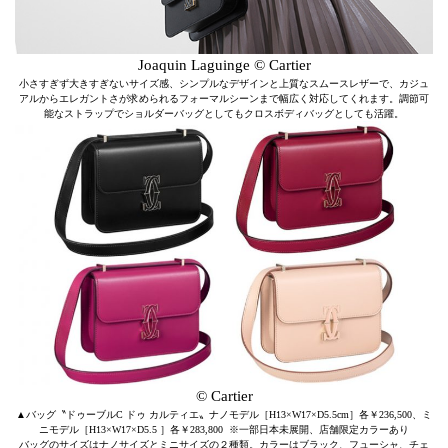
Joaquin Laguinge © Cartier
小さすぎず大きすぎないサイズ感、シンプルなデザインと上質なスムースレザーで、カジュ
アルからエレガントさが求められるフォーマルシーンまで幅広く対応してくれます。調節可
能なストラップでショルダーバッグとしてもクロスボディバッグとしても活躍。
© Cartier
▲バッグ〝ドゥーブルC ドゥ カルティエ〟ナノモデル［H13×W17×D5.5cm］各￥236,500、ミ
ニモデル［H13×W17×D5.5 ］各￥283,800 ※一部日本未展開、店舗限定カラーあり
バッグのサイズはナノサイズとミニサイズの２種類。カラーはブラック、フューシャ、チェ