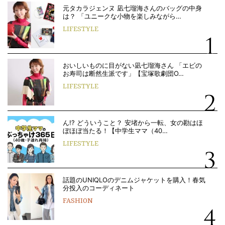
元タカラジェンヌ 凪七瑠海さんのバッグの中身
は？ 「ユニークな小物を楽しみながら…
LIFESTYLE
おいしいものに目がない凪七瑠海さん 「エビの
お寿司は断然生派です」【宝塚歌劇団O…
LIFESTYLE
ん!? どういうこと？ 安堵から一転、女の勘はほ
ぼほぼ当たる！【中学生ママ（40…
LIFESTYLE
話題のUNIQLOのデニムジャケットを購入！春気
分投入のコーディネート
FASHION