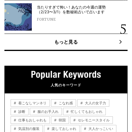
当たりすぎて怖い！あなたの今週の運勢
（2/23〜3/1）を数秘術占いで占います
FORTUNE
もっと見る
人気のキーワード
着こなしマンネリ
こなれ感
大人の女子力
診断
服のお手入れ
忙しくてもおしゃれ
仕事もおしゃれも
韓国
セレモニースタイル
気温別の服装
楽しておしゃれ
大人かっこいい