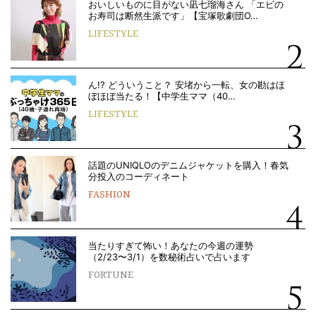
おいしいものに目がない凪七瑠海さん 「エビの
お寿司は断然生派です」【宝塚歌劇団O…
LIFESTYLE
ん!? どういうこと？ 安堵から一転、女の勘はほ
ぼほぼ当たる！【中学生ママ（40…
LIFESTYLE
話題のUNIQLOのデニムジャケットを購入！春気
分投入のコーディネート
FASHION
当たりすぎて怖い！あなたの今週の運勢
（2/23〜3/1）を数秘術占いで占います
FORTUNE