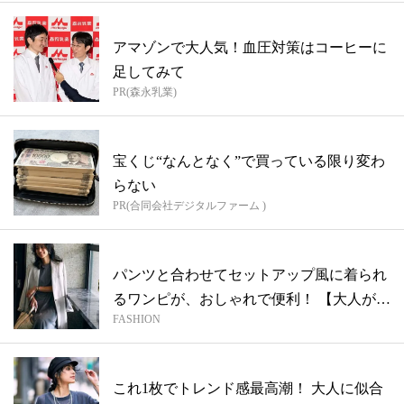
アマゾンで大人気！血圧対策はコーヒーに
足してみて
PR(森永乳業)
宝くじ“なんとなく”で買っている限り変わ
らない
PR(合同会社デジタルファーム )
パンツと合わせてセットアップ風に着られ
るワンピが、おしゃれで便利！ 【大人がア
FASHION
ガ...
これ1枚でトレンド感最高潮！ 大人に似合