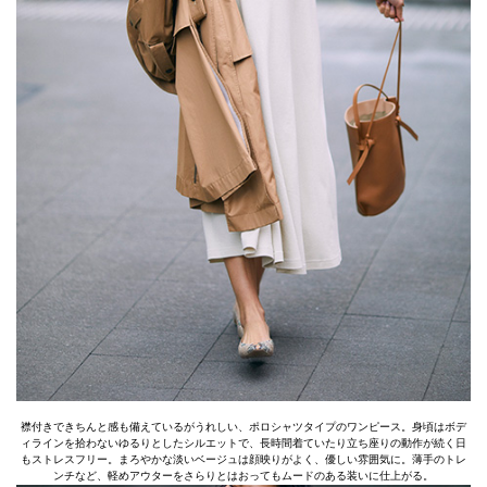
襟付きできちんと感も備えているがうれしい、ポロシャツタイプのワンピース。身頃はボデ
ィラインを拾わないゆるりとしたシルエットで、長時間着ていたり立ち座りの動作が続く日
もストレスフリー。まろやかな淡いベージュは顔映りがよく、優しい雰囲気に。薄手のトレ
ンチなど、軽めアウターをさらりとはおってもムードのある装いに仕上がる。