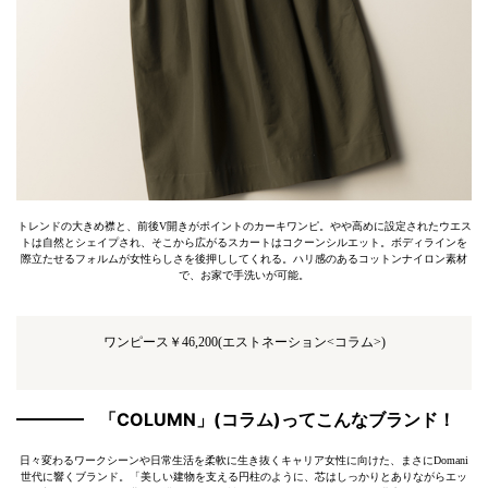
トレンドの大きめ襟と、前後V開きがポイントのカーキワンピ。やや高めに設定されたウエス
トは自然とシェイプされ、そこから広がるスカートはコクーンシルエット。ボディラインを
際立たせるフォルムが女性らしさを後押ししてくれる。ハリ感のあるコットンナイロン素材
で、お家で手洗いが可能。
ワンピース￥46,200(エストネーション<コラム>)
「COLUMN」(コラム)ってこんなブランド！
日々変わるワークシーンや日常生活を柔軟に生き抜くキャリア女性に向けた、まさにDomani
世代に響くブランド。「美しい建物を支える円柱のように、芯はしっかりとありながらエッ