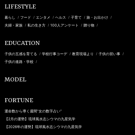
LIFESTYLE
暮らし
フード
エンタメ
ヘルス
子育て
旅・お出かけ
/
/
/
/
/
/
夫婦・家族
私の生き方
100人アンケート
贈り物
/
/
/
/
EDUCATION
子供の五感を育てる
学校行事コーデ
教育現場より
子供の習い事
/
/
/
/
子供の進路・学校
/
MODEL
FORTUNE
運命数から導く週間“女の数字占い”
【2月の運勢】琉球風水志シウマの九星気学
【2026年の運勢】琉球風水志シウマの九星気学