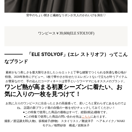
背中のちょい開きと繊細なリボンが大人のかわいげを演出♡
ワンピース￥39,600(ELE STOLYOF)
「ELE STOLYOF」(エレ ストリオフ）ってこん
なブランド
素材がもつ美しさを最大限引き出したシルエットと丁寧な縫製でつくられる快適な着心地が
特徴。2020年秋冬にデビュー。1枚で華やさが出せたりエレガントないで立ちが叶うアイテム
が豊富なので、手の込んだコーディネートは苦手というワーママにもオススメのブランド。
ワンピ熱が高まる初夏シーズンに着たい、お
気に入りの一枚を見つけて！
お気に入りのワンピースに出合ったときの高揚感って、若いころと変わらずにあるものでよ
ね。 話題の新ブランド発の自慢の一枚をぜひチェックしてみてください！
●この特集で使用した商品の価格はすべて、総額(税込)価格です。
●この特集で使用した商品の問い合わせ先は
こちら
にあります。
撮影／渡辺謙太郎(人物)、坂根綾子(静物) スタイリスト／難波洋子 ヘア＆メイク／MAKI
モデル／牧野紗弥 構成／岩附永子