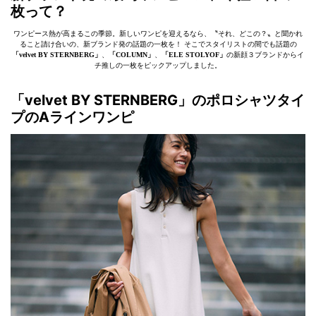
枚って？
ワンピース熱が高まるこの季節。新しいワンピを迎えるなら、〝それ、どこの？〟と聞かれ
ること請け合いの、新ブランド発の話題の一枚を！ そこでスタイリストの間でも話題の
「velvet BY STERNBERG」
、
「COLUMN」
、
「ELE STOLYOF」
の新顔３ブランドからイ
チ推しの一枚をピックアップしました。
「velvet BY STERNBERG」
のポロシャツタイ
プのAラインワンピ