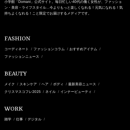
小学館「Domani」公式サイト。毎日忙しい40代の働く女性が、ファッショ
ン・美容・ライフスタイル…今よりもっと楽しくなれる！元気になれる！気
持ちよくなれる！こと限定でお届けするメディアです。
FASHION
コーディネート
ファッションコラム
おすすめアイテム
/
/
/
ファッションニュース
/
BEAUTY
メイク
スキンケア
ヘア
ボディ
最新美容ニュース
/
/
/
/
/
クリスマスコフレ2025
ネイル
インナービューティ
/
/
/
WORK
雑学
仕事
デジタル
/
/
/