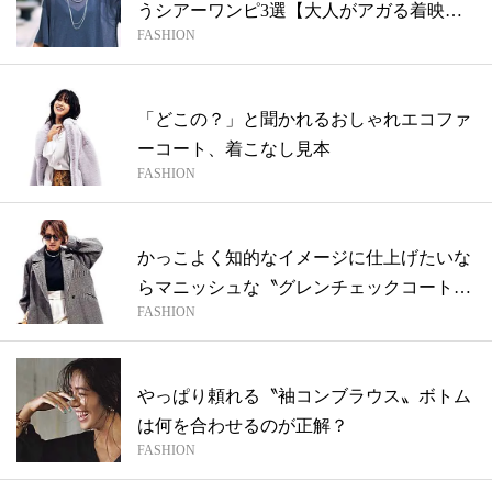
うシアーワンピ3選【大人がアガる着映え
FASHION
ワ...
「どこの？」と聞かれるおしゃれエコファ
ーコート、着こなし見本
FASHION
かっこよく知的なイメージに仕上げたいな
らマニッシュな〝グレンチェックコート〟
FASHION
一択...
やっぱり頼れる〝袖コンブラウス〟ボトム
は何を合わせるのが正解？
FASHION