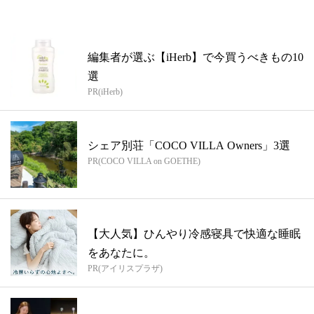
編集者が選ぶ【iHerb】で今買うべきもの10
選
PR(iHerb)
シェア別荘「COCO VILLA Owners」3選
PR(COCO VILLA on GOETHE)
【大人気】ひんやり冷感寝具で快適な睡眠
をあなたに。
PR(アイリスプラザ)