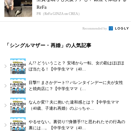
ReFa
PR（ReFa GINZA on CREA）
Recommended by
「シングルマザー・再婚」の人気記事
ん!? どういうこと？ 安堵から一転、女の勘はほぼほ
ぼ当たる！【中学生ママ（40…
目撃!! まさかデート!? バレンタインデーに夫が女性
と焼肉店に？【中学生ママ（…
なんか変!? 夫に抱いた違和感とは？【中学生ママ
（40歳、子連れ再婚）のぶっちゃ…
やるせない。裏切り!?身勝手!?と思われたその行為の
裏には…。【中学生ママ（40…