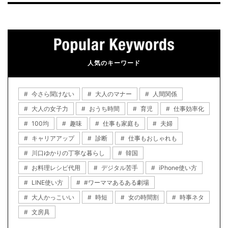
人気のキーワード
今さら聞けない
大人のマナー
人間関係
大人の女子力
おうち時間
育児
仕事効率化
100均
趣味
仕事も家庭も
夫婦
キャリアアップ
診断
仕事もおしゃれも
川口ゆかりの丁寧な暮らし
韓国
お料理レシピ代用
デジタル苦手
iPhone使い方
LINE使い方
#ワーママあるある劇場
大人かっこいい
時短
女の時間割
時事ネタ
文房具