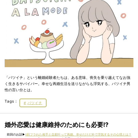
「バツイチ」という離婚経験者たちは、ある意味、喪失を乗り越えてなお強
く生きるサバイバー。幸せな再婚生活を送りながらも浮気する、バツイチ男
性の言い分とは。
Tags：
バツイチ
婚外恋愛は健康維持のためにも必要!?
前回のお話▶︎
6回フラれた相手と念願叶って再婚。幸せだけど外で浮気するその心境とは？