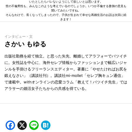
いたとしたらバレないようにして欲しいとは思います。
世の不倫男性も、みんなこのような考えでいるのでしょうか。いつか不倫する妻側の意見も
聞いてみたいですね。
そんなわけで、長くなってしまったので、子供が生まれて幸せな再婚生活のお話は次回に続
きます！
インタビュー・文
さかい もゆる
出版社勤務を経て独立。と思った矢先、離婚してアラフォーでバツイチ
に。女性誌を中心に、海外セレブ情報からファッションまで幅広いジャ
ンルを手掛けるフリーランスエディター。著書に「やせたければお尻を
鍛えなさい」（講談社刊）。講談社mi-mollet「セレブ胸キュン通信」
で連載中。withオンラインの恋愛コラム「教えて！バツイチ先生」では
アラサーの婚活女子たちからの共感を得ている。
Facebook
X
Line
Hatena