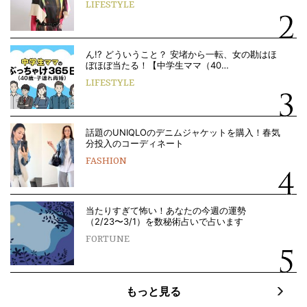
LIFESTYLE
ん!? どういうこと？ 安堵から一転、女の勘はほ
ぼほぼ当たる！【中学生ママ（40…
LIFESTYLE
話題のUNIQLOのデニムジャケットを購入！春気
分投入のコーディネート
FASHION
当たりすぎて怖い！あなたの今週の運勢
（2/23〜3/1）を数秘術占いで占います
FORTUNE
もっと見る