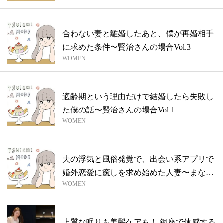
合わない妻と離婚したあと、僕が再婚相手
に求めた条件〜賢治さんの場合Vol.3
WOMEN
適齢期という理由だけで結婚したら失敗し
た僕の話〜賢治さんの場合Vol.1
WOMEN
夫の浮気と風俗発覚で、出会い系アプリで
婚外恋愛に癒しを求め始めた人妻〜まなか
WOMEN
さん...
上質な眠りも美髪ケアも！ 銀座で体感する