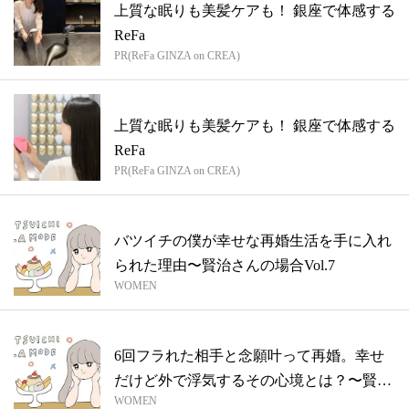
上質な眠りも美髪ケアも！ 銀座で体感する
ReFa
PR(ReFa GINZA on CREA)
上質な眠りも美髪ケアも！ 銀座で体感する
ReFa
PR(ReFa GINZA on CREA)
バツイチの僕が幸せな再婚生活を手に入れ
られた理由〜賢治さんの場合Vol.7
WOMEN
6回フラれた相手と念願叶って再婚。幸せ
だけど外で浮気するその心境とは？〜賢治
WOMEN
さん...