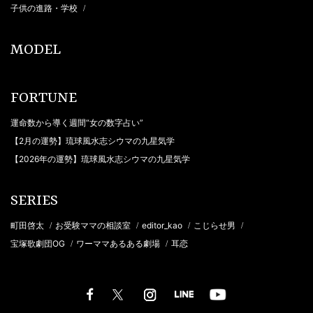
子供の進路・学校
/
MODEL
FORTUNE
運命数から導く週間“女の数字占い”
【2月の運勢】琉球風水志シウマの九星気学
【2026年の運勢】琉球風水志シウマの九星気学
SERIES
町田啓太
お受験ママの相談室
editor_kao
こじらせ男
/
/
/
/
宝塚歌劇団OG
ワーママあるある劇場
耳恋
/
/