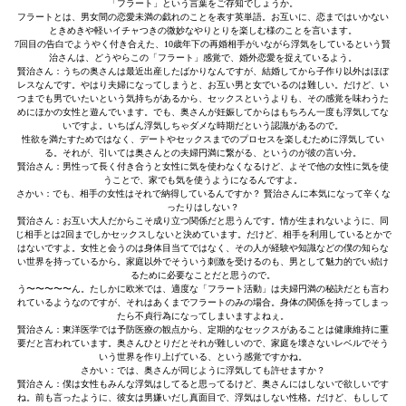
「フラート」という言葉をご存知でしょうか。
フラートとは、男女間の恋愛未満の戯れのことを表す英単語。お互いに、恋まではいかない
ときめきや軽いイチャつきの微妙なやりとりを楽しむ様のことを言います。
7回目の告白でようやく付き合えた、10歳年下の再婚相手がいながら浮気をしているという賢
治さんは、どうやらこの「フラート」感覚で、婚外恋愛を捉えているよう。
賢治さん：うちの奥さんは最近出産したばかりなんですが、結婚してから子作り以外はほぼ
レスなんです。やはり夫婦になってしまうと、お互い男と女でいるのは難しい。だけど、い
つまでも男でいたいという気持ちがあるから、セックスというよりも、その感覚を味わうた
めにほかの女性と遊んでいます。でも、奥さんが妊娠してからはもちろん一度も浮気してな
いですよ。いちばん浮気しちゃダメな時期だという認識があるので。
性欲を満たすためではなく、デートやセックスまでのプロセスを楽しむために浮気してい
る。それが、引いては奥さんとの夫婦円満に繋がる、というのが彼の言い分。
賢治さん：男性って長く付き合うと女性に気を使わなくなるけど、よそで他の女性に気を使
うことで、家でも気を使うようになるんですよ。
さかい：でも、相手の女性はそれで納得しているんですか？ 賢治さんに本気になって辛くな
ったりはしない？
賢治さん：お互い大人だからこそ成り立つ関係だと思うんです。情が生まれないように、同
じ相手とは2回までしかセックスしないと決めています。だけど、相手を利用しているとかで
はないですよ。女性と会うのは身体目当てではなく、その人が経験や知識などの僕の知らな
い世界を持っているから。家庭以外でそういう刺激を受けるのも、男として魅力的でい続け
るために必要なことだと思うので。
う〜〜〜〜〜ん。たしかに欧米では、適度な「フラート活動」は夫婦円満の秘訣だとも言わ
れているようなのですが、それはあくまでフラートのみの場合。身体の関係を持ってしまっ
たら不貞行為になってしまいますよねぇ。
賢治さん：東洋医学では予防医療の観点から、定期的なセックスがあることは健康維持に重
要だと言われています。奥さんひとりだとそれが難しいので、家庭を壊さないレベルでそう
いう世界を作り上げている、という感覚ですかね。
さかい：では、奥さんが同じように浮気しても許せますか？
賢治さん：僕は女性もみんな浮気はしてると思ってるけど、奥さんにはしないで欲しいです
ね。前も言ったように、彼女は男嫌いだし真面目で、浮気はしない性格。だけど、もしして