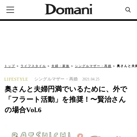
トップ
ライフスタイル
夫婦・家族
シングルマザー・再婚
奥さんと夫
シングルマザー・再婚
LIFESTYLE
2021.04.25
奥さんと夫婦円満でいるために、外で
「フラート活動」を推奨！〜賢治さん
の場合Vol.6