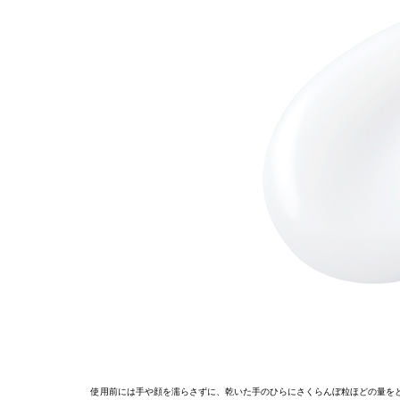
使用前には手や顔を濡らさずに、乾いた手のひらにさくらんぼ粒ほどの量をと