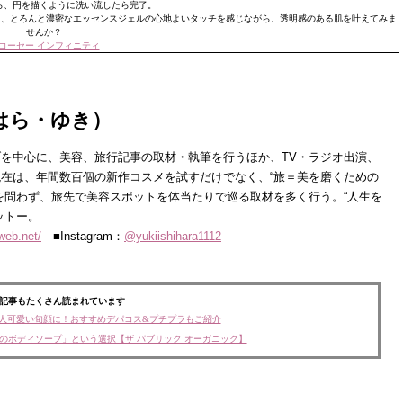
ら、円を描くように洗い流したら完了。
と、とろんと濃密なエッセンスジェルの心地よいタッチを感じながら、透明感のある肌を叶えてみま
せんか？
コーセー インフィニティ
はら・ゆき）
を中心に、美容、旅行記事の取材・執筆を行うほか、TV・ラジオ出演、
在は、年間数百個の新作コスメを試すだけでなく、“旅＝美を磨くための
を問わず、旅先で美容スポットを体当たりで巡る取材を多く行う。“人生を
ットー。
tweb.net/
■Instagram：
@yukiishihara1112
記事もたくさん読まれています
人可愛い旬顔に！おすすめデパコス&プチプラもご紹介
のボディソープ」という選択【ザ パブリック オーガニック】