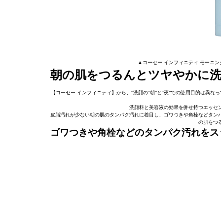
▲コーセー インフィニティ モーニング 
朝の肌をつるんとツヤやかに洗
【コーセー インフィニティ】から、“洗顔の“朝”と“夜”での使用目的は異な
洗顔料と美容液の効果を併せ持つエッセ
皮脂汚れが少ない朝の肌のタンパク汚れに着目し、ゴワつきや角栓などタン
の肌をつ
ゴワつきや角栓などのタンパク汚れをス