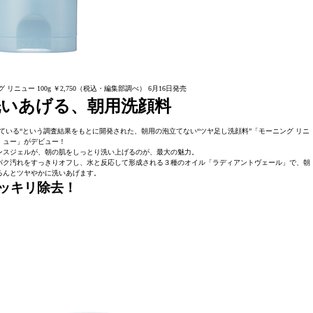
リニュー 100g ￥2,750（税込・編集部調べ） 6月16日発売
いあげる、朝用洗顔料
っている“という調査結果をもとに開発された、朝用の泡立てない“ツヤ足し洗顔料”「モーニング リニ
ュー」がデビュー！
ンスジェルが、朝の肌をしっとり洗い上げるのが、最大の魅力。
パク汚れをすっきりオフし、水と反応して形成される３種のオイル「ラディアントヴェール」で、朝
るんとツヤやかに洗いあげます。
ッキリ除去！