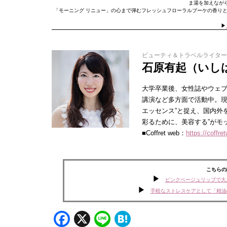
ま湯を加えなが
「モーニング リニュー」の心まで弾むフレッシュフローラルブーケの香り
▶︎
ビューティ＆トラベルライター
石原有起（いし
大学卒業後、女性誌やウェブ
講演など多方面で活動中。現
エッセンス”と捉え、国内外
彩るために、美容する”がモ
■Coffret web：
https://coffre
こちらの
ピンクベージュリップで大
手軽なストレスケアとして「精油
Facebook
X
Line
Hatena