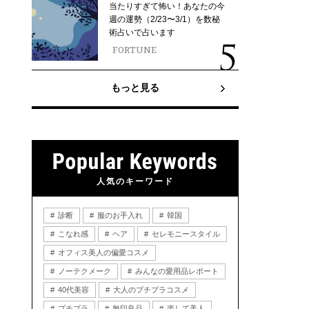
当たりすぎて怖い！あなたの今
週の運勢（2/23〜3/1）を数秘
術占いで占います
FORTUNE
もっと見る
人気のキーワード
診断
服のお手入れ
韓国
こなれ感
ヘア
セレモニースタイル
オフィス美人の偏愛コスメ
ノーテクメーク
みんなの愛用品レポート
40代美容
大人のプチプラコスメ
プチプラ
無印良品
楽して美人