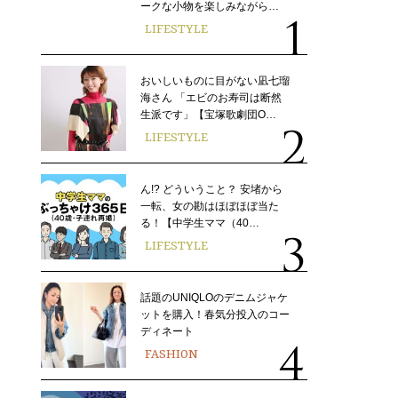
ークな小物を楽しみながら…
LIFESTYLE
おいしいものに目がない凪七瑠
海さん 「エビのお寿司は断然
生派です」【宝塚歌劇団O…
LIFESTYLE
ん!? どういうこと？ 安堵から
一転、女の勘はほぼほぼ当た
る！【中学生ママ（40…
LIFESTYLE
話題のUNIQLOのデニムジャケ
ットを購入！春気分投入のコー
ディネート
FASHION