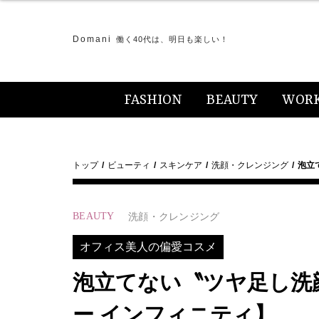
Domani
働く40代は、明日も楽しい！
FASHION
BEAUTY
WOR
トップ
ビューティ
スキンケア
洗顔・クレンジング
泡立
BEAUTY
洗顔・クレンジング
オフィス美人の偏愛コスメ
泡立てない〝ツヤ足し洗
ー インフィニティ】