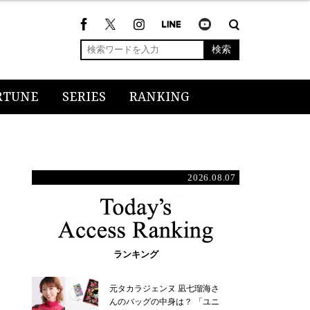
検索
RTUNE
SERIES
RANKING
2026.08.07
ランキング
元タカラジェンヌ 凪七瑠海さ
んのバッグの中身は？ 「ユニ