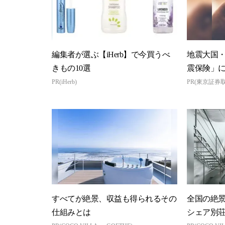
編集者が選ぶ【iHerb】で今買うべ
地震大国
きもの10選
震保険」
PR(iHerb)
PR(東京証券
すべてが絶景、収益も得られるその
全国の絶
仕組みとは
シェア別