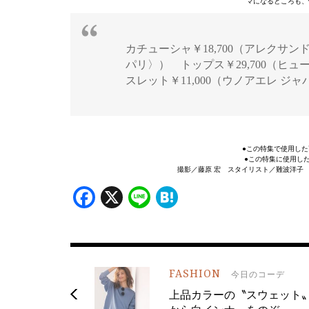
マになるところも、
カチューシャ￥18,700（アレクサンドル
パリ〉） トップス￥29,700（ヒュー
スレット￥11,000（ウノアエレ 
●この特集で使用した
●この特集に使用し
撮影／藤原 宏 スタイリスト／難波洋子
Facebook
X
Line
Hatena
FASHION
今日のコーデ
上品カラーの〝スウェット