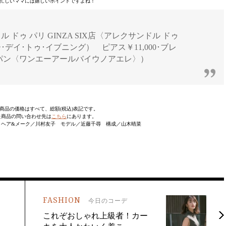
忙しいママには嬉しいポイントですよね！
 ドゥ パリ GINZA SIX店〈アレクサンドル ドゥ
･デイ･トゥ･イブニング） ピアス￥11,000･ブレ
ジャパン〈ワンエーアールバイウノアエレ〉）
商品の価格はすべて、総額(税込)表記です。
た商品の問い合わせ先は
こちら
にあります。
 ヘア&メーク／川村友子 モデル／近藤千尋 構成／山木晴菜
FASHION
今日のコーデ
〟
これぞおしゃれ上級者！カー