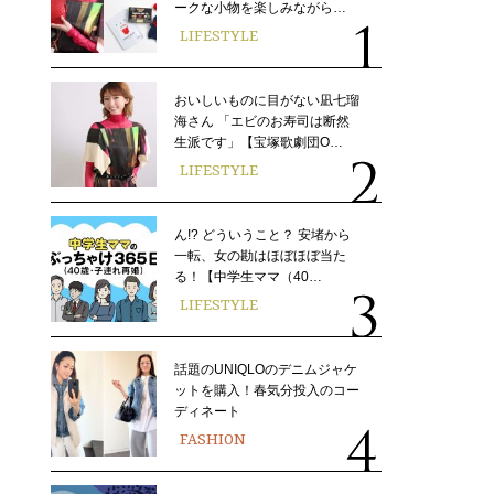
ークな小物を楽しみながら…
LIFESTYLE
おいしいものに目がない凪七瑠
海さん 「エビのお寿司は断然
生派です」【宝塚歌劇団O…
LIFESTYLE
ん!? どういうこと？ 安堵から
一転、女の勘はほぼほぼ当た
る！【中学生ママ（40…
LIFESTYLE
話題のUNIQLOのデニムジャケ
ットを購入！春気分投入のコー
ディネート
FASHION