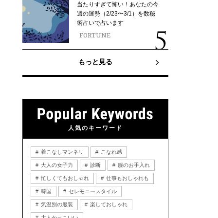
当たりすぎて怖い！あなたの今
週の運勢（2/23〜3/1）を数秘
術占いで占います
FORTUNE
もっと見る
人気のキーワード
着こなしマンネリ
こなれ感
大人の女子力
診断
服のお手入れ
忙しくてもおしゃれ
仕事もおしゃれも
韓国
セレモニースタイル
気温別の服装
楽しておしゃれ
大人かっこいい