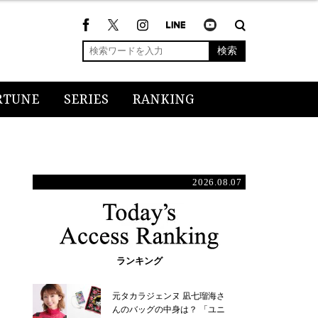
検索
RTUNE
SERIES
RANKING
2026.08.07
ランキング
元タカラジェンヌ 凪七瑠海さ
んのバッグの中身は？ 「ユニ