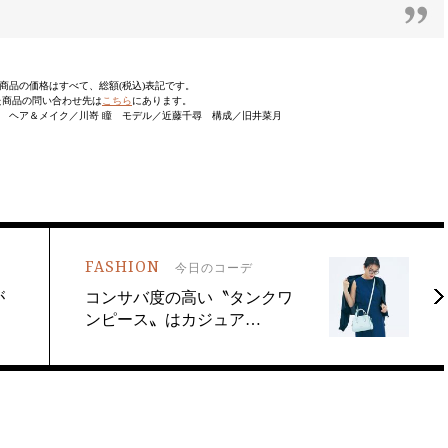
商品の価格はすべて、総額(税込)表記です。
た商品の問い合わせ先は
こちら
にあります。
子 ヘア＆メイク／川嵜 瞳 モデル／近藤千尋 構成／旧井菜月
FASHION
今日のコーデ
が
コンサバ度の高い〝タンクワ
ンピース〟はカジュア…