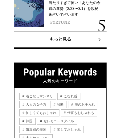
当たりすぎて怖い！あなたの今
週の運勢（2/23〜3/1）を数秘
術占いで占います
FORTUNE
もっと見る
人気のキーワード
着こなしマンネリ
こなれ感
大人の女子力
診断
服のお手入れ
忙しくてもおしゃれ
仕事もおしゃれも
韓国
セレモニースタイル
気温別の服装
楽しておしゃれ
大人かっこいい