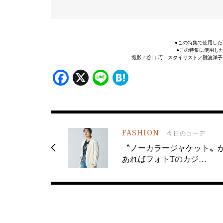
●この特集で使用した
●この特集に使用し
撮影／谷口 巧 スタイリスト／難波洋
Facebook
X
Line
Hatena
FASHION
今日のコーデ
〝ノーカラージャケット〟
あればフォトTのカジ…