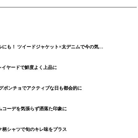
にも！ ツイードジャケット×太デニムで今の気…
レイヤードで鮮度よく上品に
ングポンチョでアクティブな日も都会的に
ムコーデを気張らず洒落た印象に
ク柄シャツで旬のキレ味をプラス