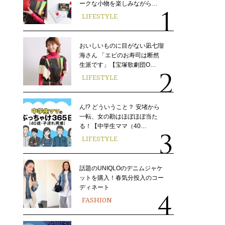
ークな小物を楽しみながら…
LIFESTYLE
おいしいものに目がない凪七瑠
海さん 「エビのお寿司は断然
生派です」【宝塚歌劇団O…
LIFESTYLE
ん!? どういうこと？ 安堵から
一転、女の勘はほぼほぼ当た
る！【中学生ママ（40…
LIFESTYLE
話題のUNIQLOのデニムジャケ
ットを購入！春気分投入のコー
ディネート
FASHION