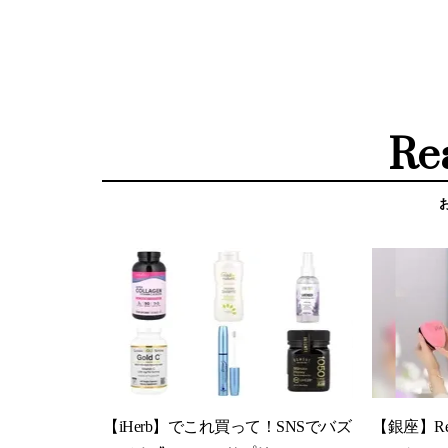
Re
【iHerb】でこれ買って！SNSでバズ
【銀座】R