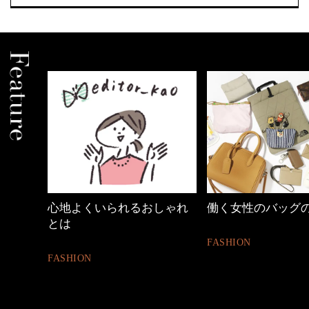
しゃれ
働く女性のバッグの中身
優木まおみさん「
割。」
FASHION
LIFESTYLE