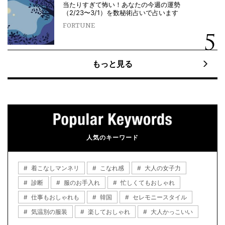
当たりすぎて怖い！あなたの今週の運勢
（2/23〜3/1）を数秘術占いで占います
FORTUNE
もっと見る
人気のキーワード
着こなしマンネリ
こなれ感
大人の女子力
診断
服のお手入れ
忙しくてもおしゃれ
仕事もおしゃれも
韓国
セレモニースタイル
気温別の服装
楽しておしゃれ
大人かっこいい