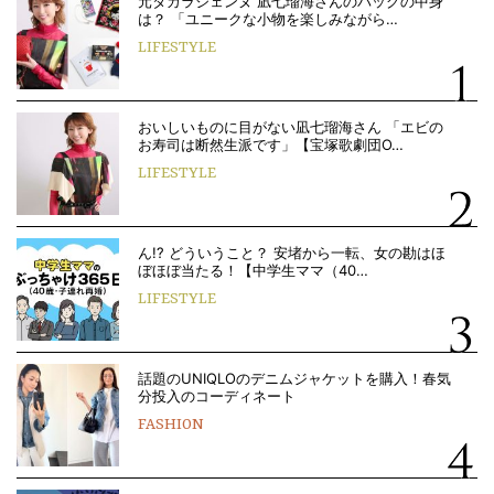
元タカラジェンヌ 凪七瑠海さんのバッグの中身
は？ 「ユニークな小物を楽しみながら…
LIFESTYLE
おいしいものに目がない凪七瑠海さん 「エビの
お寿司は断然生派です」【宝塚歌劇団O…
LIFESTYLE
ん!? どういうこと？ 安堵から一転、女の勘はほ
ぼほぼ当たる！【中学生ママ（40…
LIFESTYLE
話題のUNIQLOのデニムジャケットを購入！春気
分投入のコーディネート
FASHION