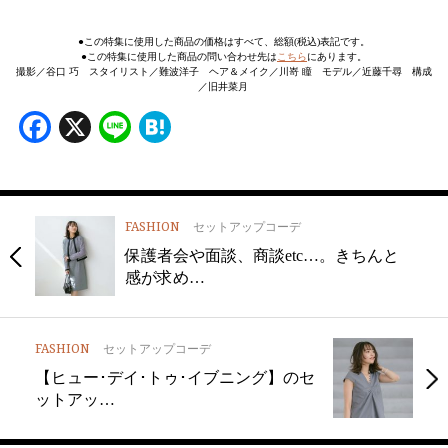
●この特集に使用した商品の価格はすべて、総額(税込)表記です。
●この特集に使用した商品の問い合わせ先は
こちら
にあります。
撮影／谷口 巧 スタイリスト／難波洋子 ヘア＆メイク／川嵜 瞳 モデル／近藤千尋 構成
／旧井菜月
Facebook
X
Line
Hatena
FASHION
セットアップコーデ
保護者会や面談、商談etc…。きちんと
感が求め…
FASHION
セットアップコーデ
【ヒュー･デイ･トゥ･イブニング】のセ
ットアッ…