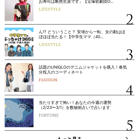
お寿司は断然生派です」【宝塚歌劇団O…
LIFESTYLE
ん!? どういうこと？ 安堵から一転、女の勘はほ
ぼほぼ当たる！【中学生ママ（40…
LIFESTYLE
話題のUNIQLOのデニムジャケットを購入！春気
分投入のコーディネート
FASHION
当たりすぎて怖い！あなたの今週の運勢
（2/23〜3/1）を数秘術占いで占います
FORTUNE
もっと見る