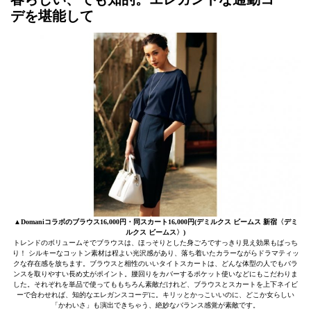
デを堪能して
▲Domaniコラボのブラウス16,000円・同スカート16,000円(デミルクス ビームス 新宿〈デミ
ルクス ビームス〉)
トレンドのボリュームそでブラウスは、ほっそりとした身ごろですっきり見え効果もばっち
り！ シルキーなコットン素材は程よい光沢感があり、落ち着いたカラーながらドラマティッ
クな存在感を放ちます。ブラウスと相性のいいタイトスカートは、どんな体型の人でもバラ
ンスを取りやすい長め丈がポイント。腰回りをカバーするポケット使いなどにもこだわりま
した。それぞれを単品で使ってももちろん素敵だけれど、ブラウスとスカートを上下ネイビ
ーで合わせれば、知的なエレガンスコーデに。キリッとかっこいいのに、どこか女らしい
「かわいさ」も演出できちゃう、絶妙なバランス感覚が素敵です。