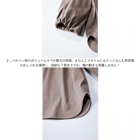
２＿バルーン状のボリュームそでが最大の特徴。きちんとスタイルにもスッとなじむ特別感
がおしゃれを後押し。絶妙な７部丈そでが、腕の動きも邪魔しません！