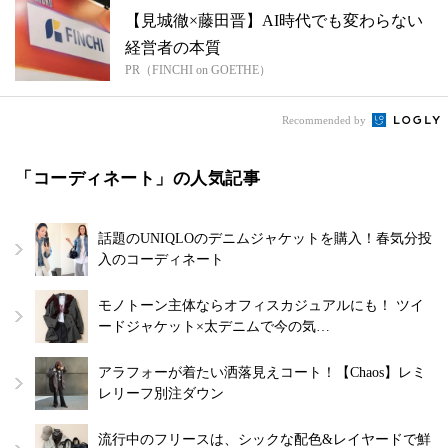
【見城徹×藤田晋】AI時代でも変わらない
経営者の本質
PR（FINCHI on GOETHE）
Recommended by
「コーディネート」の人気記事
話題のUNIQLOのデニムジャケットを購入！春気分投
入のコーディネート
モノトーン主体ならオフィスカジュアルにも！ ツイ
ードジャケット×太デニムで今の気…
アラフォーが着たい洒落見えコート！【Chaos】レミ
レリーフ別注ダウン
流行中のフリースは、シックな配色&レイヤードで鮮