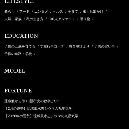
LIFESTYLE
暮らし
フード
エンタメ
ヘルス
子育て
旅・お出かけ
/
/
/
/
/
/
夫婦・家族
私の生き方
100人アンケート
贈り物
/
/
/
/
EDUCATION
子供の五感を育てる
学校行事コーデ
教育現場より
子供の習い事
/
/
/
/
子供の進路・学校
/
MODEL
FORTUNE
運命数から導く週間“女の数字占い”
【2月の運勢】琉球風水志シウマの九星気学
【2026年の運勢】琉球風水志シウマの九星気学