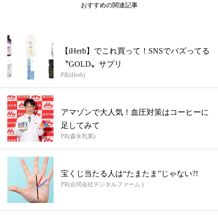
おすすめの関連記事
【iHerb】でこれ買って！SNSでバズってる
〝GOLD〟サプリ
PR(iHerb)
アマゾンで大人気！血圧対策はコーヒーに
足してみて
PR(森永乳業)
宝くじ当たる人は“たまたま”じゃない?!
PR(合同会社デジタルファーム )