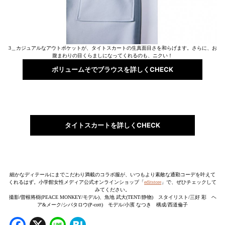
3＿カジュアルなアウトポケットが、タイトスカートの生真面目さを和らげます。さらに、お
腹まわりの目くらましになってくれるのも、ニクい！
ボリュームそでブラウスを詳しくCHECK
タイトスカートを詳しくCHECK
細かなディテールにまでこだわり満載のコラボ服が、いつもより素敵な通勤コーデを叶えて
くれるはず。小学館女性メディア公式オンラインショップ「
editstore
」で、ぜひチェックして
みてください。
撮影/曽根将樹(PEACE MONKEY/モデル)、魚地 武大(TENT/静物) スタイリスト/三好 彩 ヘ
ア&メーク/シバタロウ(P-cott) モデル/小濱 なつき 構成/西道倫子
Facebook
X
Line
Hatena