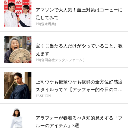
アマゾンで大人気！血圧対策はコーヒーに
足してみて
PR(森永乳業)
宝くじ当たる人だけがやっていること、教
えます
PR(合同会社デジタルファーム )
上司ウケも後輩ウケも抜群の全方位好感度
スタイルって？【アラフォー的今日のコー
FASHION
デ】
アラフォーが春着るべき知的見えする「ブ
ルーのアイテム」3選