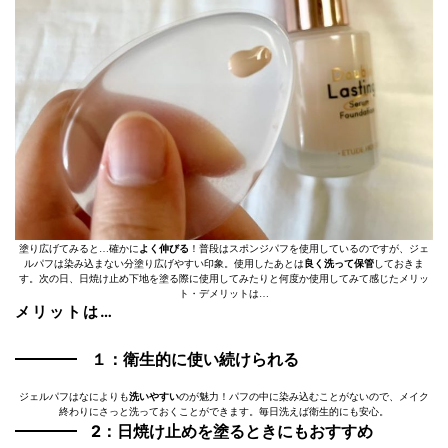
塗り広げてみると…確かに
よく伸びる
！普段はスポンジパフを使用しているのですが、ジェ
ルパフは染み込まない分塗り広げやすい印象。使用したあとは
良く洗って保管
しておきま
す。次の日、日焼け止め下地を塗る際に使用してみたりと何度か使用してみて感じたメリッ
ト・デメリットは…
メリットは…
１：衛生的に使い続けられる
ジェルパフはなによりも
洗いやすい
のが魅力！パフの中に染み込むことがないので、メイク
終わりにさっと洗っておくことができます。毎日洗えば衛生的にも安心。
2：日焼け止めを塗るときにもおすすめ