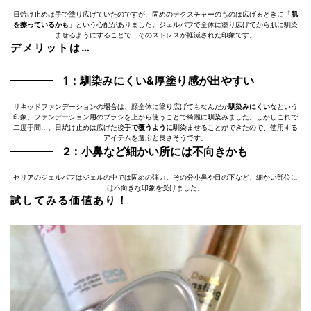
日焼け止めは手で塗り広げていたのですが、固めのテクスチャーのものは広げるときに「
肌
を擦っているかも
」という心配がありました。ジェルパフで全体に塗り広げてから肌に馴染
ませるようにすることで、そのストレスが軽減された印象です。
デメリットは…
1：馴染みにくい&厚塗り感が出やすい
リキッドファンデーションの場合は、顔全体に塗り広げてもなんだか
馴染みにくい
なという
印象。ファンデーション用のブラシを上から使うことで綺麗に馴染みました。しかしこれで
二度手間…。日焼け止めは広げた後
手で覆うように
馴染ませることができたので、使用する
アイテムを選ぶと良さそうです。
2：小鼻など細かい所には不向きかも
セリアのジェルパフはジェルの中では固めの弾力。その分小鼻や目の下など、細かい部位に
は不向きな印象を受けました。
試してみる価値あり！