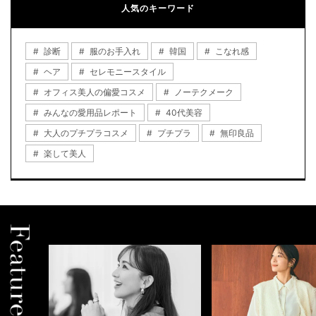
人気のキーワード
診断
服のお手入れ
韓国
こなれ感
ヘア
セレモニースタイル
オフィス美人の偏愛コスメ
ノーテクメーク
みんなの愛用品レポート
40代美容
大人のプチプラコスメ
プチプラ
無印良品
楽して美人