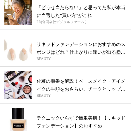
「どうせ当たらない」と思ってた私が本当
に当選した“買い方”がこれ
PR(合同会社デジタルファーム )
リキッドファンデーションにおすすめのス
ポンジはどれ？仕上がりに違いが出る塗り
BEAUTY
方も
化粧の順番を解説！ベースメイク・アイメ
イクの手順をおさらい。チークとリップは
BEAUTY
どっ...
テクニックいらずで簡単美肌！【リキッド
ファンデーション】のおすすめ