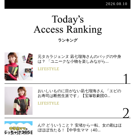
2026.08.10
ランキング
元タカラジェンヌ 凪七瑠海さんのバッグの中身
は？ 「ユニークな小物を楽しみながら…
LIFESTYLE
おいしいものに目がない凪七瑠海さん 「エビの
お寿司は断然生派です」【宝塚歌劇団O…
LIFESTYLE
ん!? どういうこと？ 安堵から一転、女の勘はほ
ぼほぼ当たる！【中学生ママ（40…