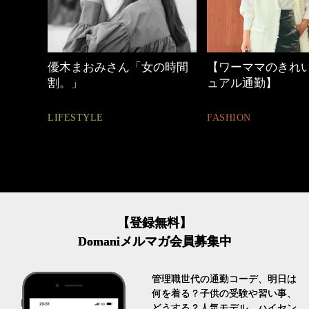
の時間
【ワーママのきれいめカジ
心地よくいられる
ュアル通勤】
とは
FASHION
FASHION
【登録無料】
Domaniメルマガ会員募集中
管理職世代の通勤コーデ、明日は
何を着る？子供の受験や習い事、
どうする？人気モデル、ハイセン