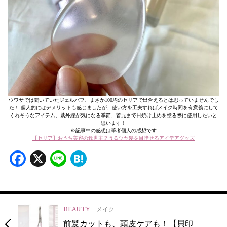
ウワサでは聞いていたジェルパフ、まさか100均のセリアで出合えるとは思っていませんでし
た！ 個人的にはデメリットも感じましたが、使い方を工夫すればメイク時間を有意義にして
くれそうなアイテム。紫外線が気になる季節、首元まで日焼け止めを塗る際に使用したいと
思います！
※記事中の感想は筆者個人の感想です
【セリア】おうち美容の救世主!? うるツヤ髪を目指せるアイデアグッズ
Facebook
X
Line
Hatena
BEAUTY
メイク
前髪カットも、頭皮ケアも！【貝印