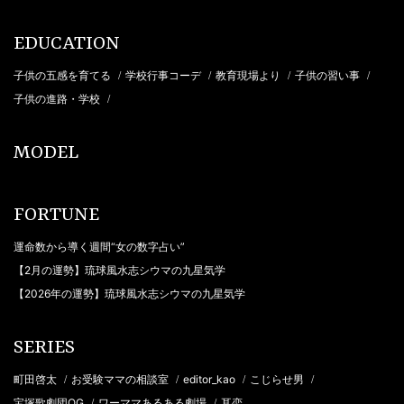
EDUCATION
子供の五感を育てる
学校行事コーデ
教育現場より
子供の習い事
/
/
/
/
子供の進路・学校
/
MODEL
FORTUNE
運命数から導く週間“女の数字占い”
【2月の運勢】琉球風水志シウマの九星気学
【2026年の運勢】琉球風水志シウマの九星気学
SERIES
町田啓太
お受験ママの相談室
editor_kao
こじらせ男
/
/
/
/
宝塚歌劇団OG
ワーママあるある劇場
耳恋
/
/