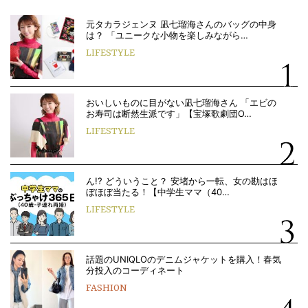
元タカラジェンヌ 凪七瑠海さんのバッグの中身
は？ 「ユニークな小物を楽しみながら…
LIFESTYLE
おいしいものに目がない凪七瑠海さん 「エビの
お寿司は断然生派です」【宝塚歌劇団O…
LIFESTYLE
ん!? どういうこと？ 安堵から一転、女の勘はほ
ぼほぼ当たる！【中学生ママ（40…
LIFESTYLE
話題のUNIQLOのデニムジャケットを購入！春気
分投入のコーディネート
FASHION