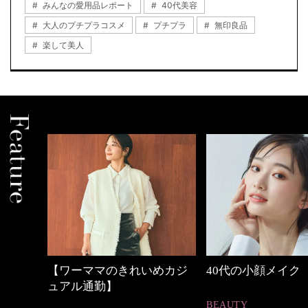
みんなの愛用品レポート
40代美容
大人のプチプラコスメ
プチプラ
無印良品
楽して美人
の時間
【ワーママのきれいめカジ
40代の小顔メイク
ュアル通勤】
BEAUTY