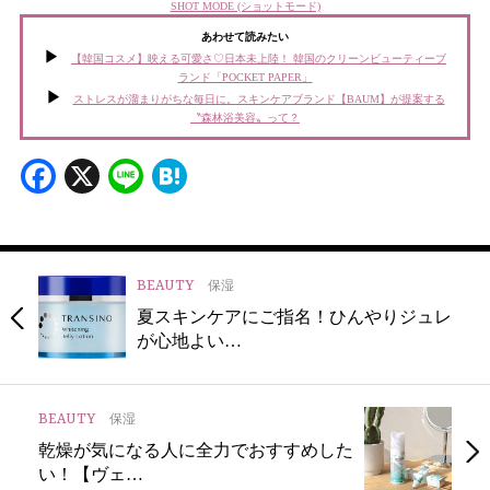
SHOT MODE (ショットモード)
あわせて読みたい
【韓国コスメ】映える可愛さ♡日本未上陸！ 韓国のクリーンビューティーブ
ランド「POCKET PAPER」
ストレスが溜まりがちな毎日に。スキンケアブランド【BAUM】が提案する
〝森林浴美容〟って？
Facebook
X
Line
Hatena
BEAUTY
保湿
夏スキンケアにご指名！ひんやりジュレ
が心地よい…
BEAUTY
保湿
乾燥が気になる人に全力でおすすめした
い！【ヴェ…