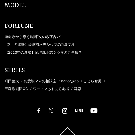
MODEL
FORTUNE
運命数から導く週間“女の数字占い”
【2月の運勢】琉球風水志シウマの九星気学
【2026年の運勢】琉球風水志シウマの九星気学
SERIES
町田啓太
お受験ママの相談室
editor_kao
こじらせ男
/
/
/
/
宝塚歌劇団OG
ワーママあるある劇場
耳恋
/
/