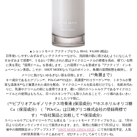
▲ショットモード アクティブセラム 80ｍL ￥6,600 (税込)
日常使いしやすいみずみずしいテクスチャーながら、洗顔後の肌に溶け込むようになじんで
すみずみまで浸透*¹。うるおいで満たされた肌はマイクロニードルの密着を高め、寝ている間
に美を育む〝湿潤ドーム〟を形成します。この湿潤ドームを形成する〝アクティブ・インキ
ュベーション美容〟こそが、SHOT MODEならではのポイント。角層の湿潤状態を維持し、ダ
（*¹角層まで）
メージに負けないゆるぎない肌を目指します。
キー成分であるエグゾシン*²、POs-Ca®*³のほか、高濃度*⁴のコラーゲン*⁵や、ミネラルが豊
富な温泉水*⁵など厳選された成分を配合。マイクロニードルを貼る前だけでなく、化粧水代わ
りに、乳液やクリームの前にも使用できます。週1～2回のスペシャルケアであるマイクロニ
ードルとの使用はもちろん、日々のスキンケアにも取り入れることで、ハリ感のあるいきい
きとしたツヤ肌に。
（*²ビブリオアルギノリチクス培養液 (保湿成分) *³ホスホリルオリゴ糖
Ca（保湿成分）（『POs-Ca』は江崎グリコ株式会社の登録商標で
す） *⁴自社製品と比較して *⁵保湿成分）
スペシャルケアにもデイリーケアにも使える「ショットモード アクティブセラム」は、7月16
日より公式オンラインサイトにて販売されます。また、発売に先駆けて7月2日より、現在開
催中の期間限定ポップアップストア「
SHOT MODE GINZA SIX店
」にて先行販売予定。人気
の針状美容液パッチとあわせて、ぜひチェックしてみてくださいね。