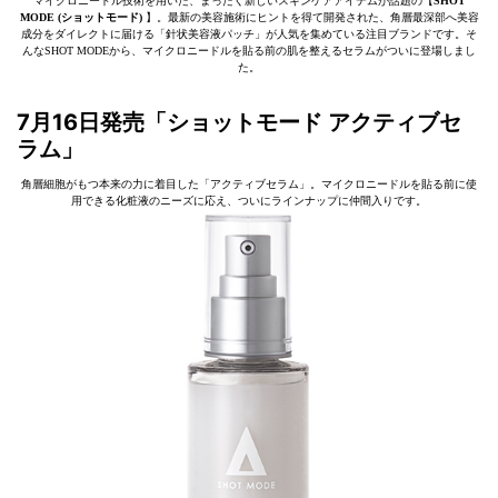
マイクロニードル技術を用いた、まったく新しいスキンケアアイテムが話題の【
SHOT
MODE (ショットモード)
】。最新の美容施術にヒントを得て開発された、角層最深部へ美容
成分をダイレクトに届ける「針状美容液パッチ」が人気を集めている注目ブランドです。そ
んなSHOT MODEから、マイクロニードルを貼る前の肌を整えるセラムがついに登場しまし
た。
7月16日発売「ショットモード アクティブセ
ラム」
角層細胞がもつ本来の力に着目した「アクティブセラム」。マイクロニードルを貼る前に使
用できる化粧液のニーズに応え、ついにラインナップに仲間入りです。