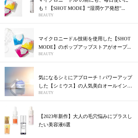
も！【SHOT MODE】“湿潤ケア発想”...
BEAUTY
マイクロニードル技術を使用した【SHOT
MODE】のポップアップストアがオープ...
BEAUTY
気になるシミにアプローチ！パワーアップ
した【シミウス】の人気美白オールインワ
BEAUTY
ンジ...
【2023年新作】大人の毛穴悩みにプラスし
たい美容液6選