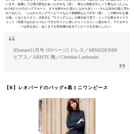
います。結婚して心境の変化があったのかな（笑）。昔なら気恥ずかしくて着なかったふん
わり&ひらりのロングスカート。すそを軽やかに揺らしながら歩く――そんな自分の姿に浮か
れてみたり。「ふんわりロングワンピースなんて初挑戦なんですが（照）、この軽やかな着
心地、くせになりそう。大好きな〝マインデニム〟の展示会で見て、シックな黒＆サイドス
リット（写真ではわかりづらいですがサイドに深いスリット入り）に惹かれて。アクセサリ
ーは控えめに、あくまでも存在感のあるワンピースを主役にしたい」
[Domani11月号 193ページ] ドレス／MINEDENIM
ピアス／ABISTE 靴／Christian Louboutin
【6】レオパードのバッグ×黒ミニワンピース