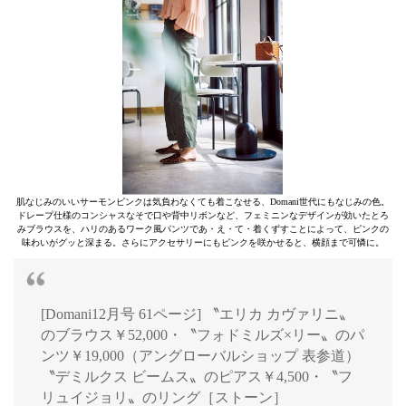
肌なじみのいいサーモンピンクは気負わなくても着こなせる、Domani世代にもなじみの色。
ドレープ仕様のコンシャスなそで口や背中リボンなど、フェミニンなデザインが効いたとろ
みブラウスを、ハリのあるワーク風パンツであ・え・て・着くずすことによって、ピンクの
味わいがグッと深まる。さらにアクセサリーにもピンクを咲かせると、横顔まで可憐に。
[Domani12月号 61ページ] 〝エリカ カヴァリニ〟
のブラウス￥52,000・〝フォドミルズ×リー〟のパ
ンツ￥19,000（アングローバルショップ 表参道）
〝デミルクス ビームス〟のピアス￥4,500・〝フ
リュイジョリ〟のリング［ストーン］