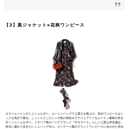
【3】黒ジャケット×花柄ワンピース
カラームートンのミニショルダー。ムートンバッグで上質さを格上げ、甘めワンピースはシ
ックな気分で着る。こっくりとしたレンガ色の発色＆ラグジュアリーなムートン素材が目を
引くミニショルダー。イタリア発のバッグブランド〝ザネラート〟らしい上質な存在感は、
休日に連れて歩きたいミニバッグNo.1。ビンテージ風のプリントワンピースに合わせた甘め