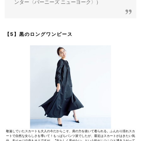
ンター〈バーニーズ ニューヨーク〉）
【5】黒のロングワンピース
敬遠していたスカートも大人の今だからこそ、肩の力を抜いて着られる。ふんわり揺れスカ
ートで自然な女らしさを導いて！もっぱらパンツ派でしたが、最近はスカートがはきたい気
分。右ページの赤もそうですが、〝女らしく見せたい〟という欲がふつふつと湧き上がって