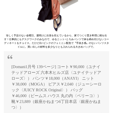
珍しく予定のない金曜日。週明けに出張を控えているから、家でつくり置き料理に精を出
す！仕事的にもデスクワークのみなので、ゆるニット×とろみパンツで体を締め付けないコー
ディネートをチョイス。だけど白×ピンクのフェミニン配色で〝手抜き感〟のないパンツスタ
イルに。買い出しの材料を多少なりとも入れられる大きめバッグで。
[Domani1月号 139ページ] コート￥90,000（ユナイ
テッドアローズ 六本木ヒルズ店〈ユナイテッドア
ローズ〉） パンツ￥18,000（ANAYI） ニット
￥38,000（MOGA） ピアス￥2,040（ジューシーロ
ック〈JUICY ROCK Original〉） バッグ
￥46,000（ビームス ハウス 丸の内〈ペリーコ〉）
靴￥23,889（銀座かねまつ6丁目本店〈銀座かねま
つ〉）