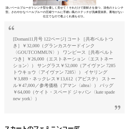
淡いペールブルーがトレンチ型を優しく見せて！それだけで新鮮さを放つ、淡色のトレンチ
型。さわやかなペールブルーの圧縮ウールに手縫い風のステッチが洗練度抜群。裏地がない
仕立てなので着ぶくれ感もゼロ。
[Domani11月号 122ページ] コート［共布ベルトつ
き］￥32,000（グランカスケードインク
〈GOUTCOMMUN〉） ワンピース［共布ベルト
つき］￥26,000（エストネーション〈エストネー
ション〉） サングラス￥52,000（アイヴァン 7285
トウキョウ〈アイヴァン 7285〉） イヤリング
￥3,889・ネックレス￥13,612（アビステ） ストー
ル￥47,000／参考価格（アマン〈altea〉） バッグ
￥64,000（ケイト・スペード ジャパン〈kate spade
new york〉）
スカートのフェミニンコーデ