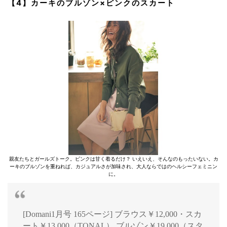
【4】カーキのブルゾン×ピンクのスカート
親友たちとガールズトーク。ピンクは甘く着るだけ？ いえいえ、そんなのもったいない。カ
ーキのブルゾンを重ねれば、カジュアルさが加味され、大人ならではのヘルシーフェミニン
に。
[Domani1月号 165ページ] ブラウス￥12,000・スカ
ート￥13,000（TONAL） ブルゾン￥19,000（スタ