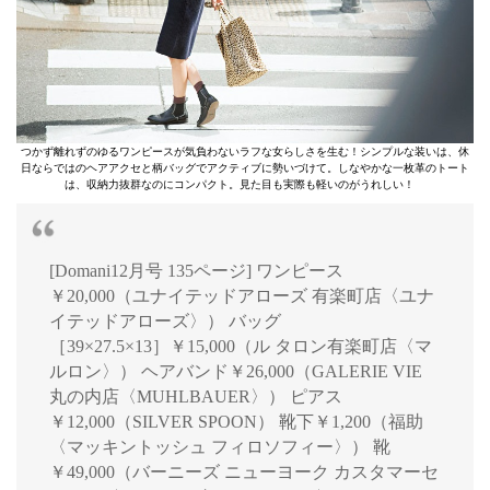
つかず離れずのゆるワンピースが気負わないラフな女らしさを生む！シンプルな装いは、休
日ならではのヘアアクセと柄バッグでアクティブに勢いづけて。しなやかな一枚革のトート
は、収納力抜群なのにコンパクト。見た目も実際も軽いのがうれしい！
[Domani12月号 135ページ] ワンピース
￥20,000（ユナイテッドアローズ 有楽町店〈ユナ
イテッドアローズ〉） バッグ
［39×27.5×13］￥15,000（ル タロン有楽町店〈マ
ルロン〉） ヘアバンド￥26,000（GALERIE VIE
丸の内店〈MUHLBAUER〉） ピアス
￥12,000（SILVER SPOON） 靴下￥1,200（福助
〈マッキントッシュ フィロソフィー〉） 靴
￥49,000（バーニーズ ニューヨーク カスタマーセ