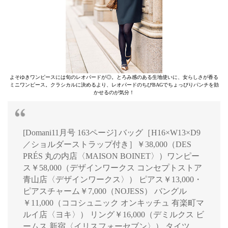
よそゆきワンピースには旬のレオパードが◎。とろみ感のある生地使いに、女らしさが香る
ミニワンピース。クラシカルに決めるより、レオパードのちびBAGでちょっぴりパンチを効
かせるのが気分！
[Domani11月号 163ページ] バッグ［H16×W13×D9
／ショルダーストラップ付き］￥38,000（DES
PRÉS 丸の内店〈MAISON BOINET〉）ワンピー
ス￥58,000（デザインワークス コンセプトストア
青山店〈デザインワークス〉） ピアス￥13,000・
ピアスチャーム￥7,000（NOJESS） バングル
￥11,000（ココシュニック オンキッチュ 有楽町マ
ルイ店〈ヨキ〉） リング￥16,000（デミルクス ビ
ームス 新宿〈イリスフォーセブン〉） タイツ