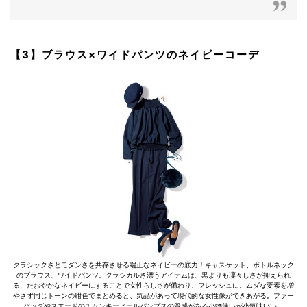
【3】ブラウス×ワイドパンツのネイビーコーデ
クラシックさとモダンさを共存させる端正なネイビーの底力！キャスケット、ボトルネック
のブラウス、ワイドパンツ。クラシカルさ漂うアイテムは、黒よりも凜々しさが抑えられ
る、たおやかなネイビーにすることで女性らしさが備わり、フレッシュに。ムダな要素を増
やさず同じトーンの紺色でまとめると、気品があって現代的な女性像ができあがる。ファー
バッグやスエードのチャンキーヒールパンプスの質感がある小物使いが小気味いい。