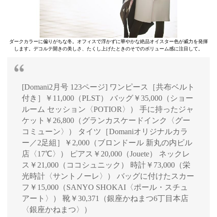
ダークカラーに偏りがちな冬。オフィスで浮かずに華やかな絶品オイスター色が威力を発揮
します。デコルテ開きの美しさ、たくし上げたときのそでのボリューム感に注目して。
[Domani2月号 123ページ] ワンピース［共布ベルト
付き］￥11,000（PLST） バッグ￥35,000（ショー
ルーム セッション〈POTIOR〉） 手に持ったジャ
ケット￥26,800（グランカスケードインク〈グー
コミューン〉） タイツ［Domaniオリジナルカラ
ー／2足組］￥2,000（ブロンドール 新丸の内ビル
店〈17℃〉） ピアス￥20,000（Jouete） ネックレ
ス￥21,000（ココシュニック） 時計￥73,000（栄
光時計〈サントノーレ〉） バッグに付けたスカー
フ￥15,000（SANYO SHOKAI〈ポール・スチュ
アート〉） 靴￥30,371（銀座かねまつ6丁目本店
〈銀座かねまつ〉）