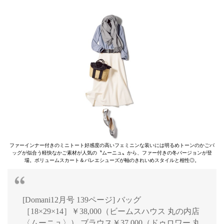
ファーインナー付きのミニトート好感度の高いフェミニンな装いには明るめトーンのかごバ
ッグが似合う軽快なかご素材が人気の〝ムーニュ〟から、ファー付きの冬バージョンが登
場。ボリュームスカート＆バレエシューズが軸のきれいめスタイルと相性◎。
[Domani12月号 139ページ] バッグ
［18×29×14］￥38,000（ビームスハウス 丸の内店
〈ムーニュ〉） ブラウス￥37,000（ドゥロワー 丸