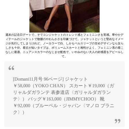
週末の記念日デートで、そでコンジャケットのトレンド感とフェミニンさを実感。華やかデ
ィテールのジャケットで物腰のやわらかさを印象づけて。ジャケットというと堅めなイメー
ジが先行してしまうけれど、ノーカラーで白、しかもベルスリーブの甘めデザインなら女ら
しさも十分。着丈が短いタイプは、ボリュームスカートと相性がよく、フェミニン系の着こ
なしに最適。ニュアンスカラーのなじませ配色で、いやみのない大人の好感度をアピールし
て。
[Domani11月号 96ページ] ジャケット
￥58,000（YOKO CHAN） スカート￥19,000（ガ
リャルダガランテ 表参道店〈ガリャルダガラン
テ〉） バッグ￥163,000（JIMMYCHOO） 靴
￥92,000（ブルーベル・ジャパン〈マノロ ブラニ
ク〉）