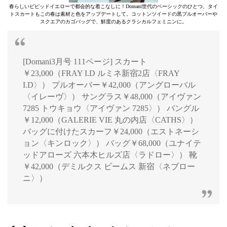
春らしいビビッドイエローで都会的な着こなしに！Domani世代のベーシックのひとつ、タイ
トスカートもこの春は素材と色をアップデートして。コットンツイードの黒プルオーバーや
スクエアのカゴバッグで、鮮度のあるクラシカルフェミニンに。
[Domani3月号 111ページ] スカート
￥23,000（FRAY I.D ルミネ新宿2店〈FRAY
I.D〉） プルオーバー￥42,000（アングローバル
〈イレーヴ〉） サングラス￥48,000（アイヴァン
7285 トウキョウ〈アイヴァン 7285〉） バングル
￥12,000（GALERIE VIE 丸の内店〈CATHS〉）
バッグに付けたスカーフ￥24,000（エストネーシ
ョン〈キンロック〉） バッグ￥68,000（ユナイテ
ッドアローズ 六本木ヒルズ店〈ラドロー〉） 靴
￥42,000（デミルクス ビームス 新宿〈ネブロー
ニ〉）