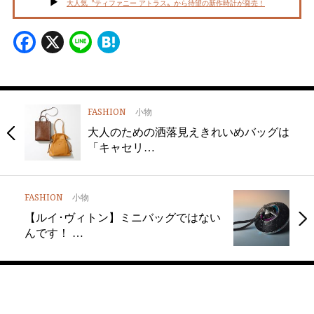
大人気〝ティファニー アトラス〟から待望の新作時計が発売！
Facebook
X
Line
Hatena
FASHION
小物
大人のための洒落見えきれいめバッグは
「キャセリ…
FASHION
小物
【ルイ･ヴィトン】ミニバッグではない
んです！ …