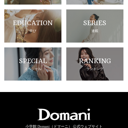
EDUCATION
SERIES
学び
連載
SPECIAL
RANKING
スペシャル
ランキング
小学館 Domani（ドマーニ） 公式ウェブサイト