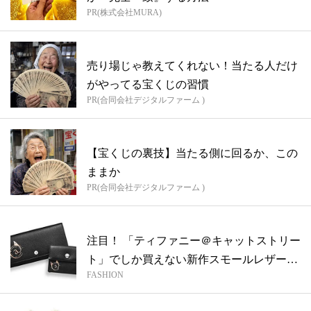
PR(株式会社MURA)
売り場じゃ教えてくれない！当たる人だけ
がやってる宝くじの習慣
PR(合同会社デジタルファーム )
【宝くじの裏技】当たる側に回るか、この
ままか
PR(合同会社デジタルファーム )
注目！ 「ティファニー＠キャットストリー
ト」でしか買えない新作スモールレザーグ
FASHION
ッ...