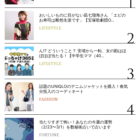
おいしいものに目がない凪七瑠海さん 「エビの
お寿司は断然生派です」【宝塚歌劇団O…
LIFESTYLE
ん!? どういうこと？ 安堵から一転、女の勘はほ
ぼほぼ当たる！【中学生ママ（40…
LIFESTYLE
話題のUNIQLOのデニムジャケットを購入！春気
分投入のコーディネート
FASHION
当たりすぎて怖い！あなたの今週の運勢
（2/23〜3/1）を数秘術占いで占います
FORTUNE