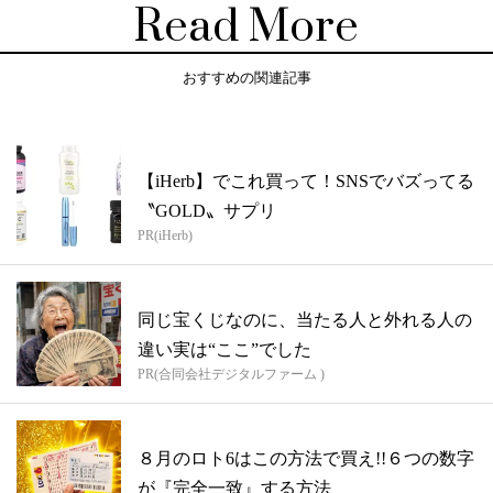
Read More
おすすめの関連記事
【iHerb】でこれ買って！SNSでバズってる
〝GOLD〟サプリ
PR(iHerb)
同じ宝くじなのに、当たる人と外れる人の
違い実は“ここ”でした
PR(合同会社デジタルファーム )
８月のロト6はこの方法で買え!!６つの数字
が『完全一致』する方法