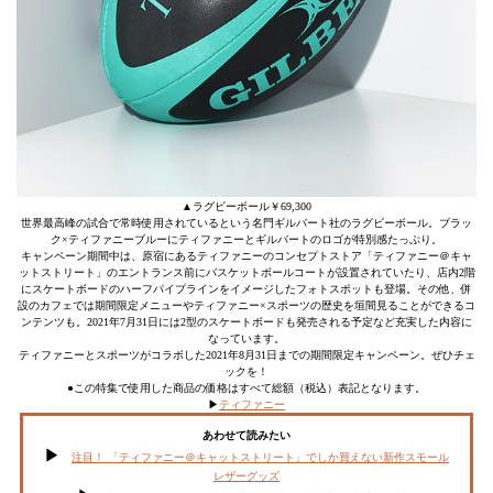
▲ラグビーボール￥69,300
世界最高峰の試合で常時使用されているという名門ギルバート社のラグビーボール。ブラッ
ク×ティファニーブルーにティファニーとギルバートのロゴが特別感たっぷり。
キャンペーン期間中は、原宿にあるティファニーのコンセプトストア「ティファニー＠キャ
ットストリート」のエントランス前にバスケットボールコートが設置されていたり、店内2階
にスケートボードのハーフパイプラインをイメージしたフォトスポットも登場。その他、併
設のカフェでは期間限定メニューやティファニー×スポーツの歴史を垣間見ることができるコ
ンテンツも。2021年7月31日には2型のスケートボードも発売される予定など充実した内容に
なっています。
ティファニーとスポーツがコラボした2021年8月31日までの期間限定キャンペーン。ぜひチェ
ックを！
●この特集で使用した商品の価格はすべて総額（税込）表記となります。
▶︎
ティファニー
あわせて読みたい
注目！ 「ティファニー＠キャットストリート」でしか買えない新作スモール
レザーグッズ