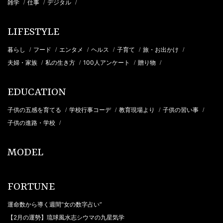
雑学
仕事
デジタル
/
/
/
LIFESTYLE
暮らし
フード
エンタメ
ヘルス
子育て
旅・お出かけ
/
/
/
/
/
/
夫婦・家族
私の生き方
100人アンケート
贈り物
/
/
/
/
EDUCATION
子供の五感を育てる
学校行事コーデ
教育現場より
子供の習い事
/
/
/
/
子供の進路・学校
/
MODEL
FORTUNE
運命数から導く週間“女の数字占い”
【2月の運勢】琉球風水志シウマの九星気学