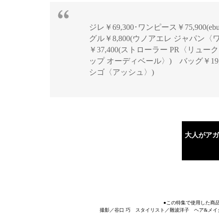
ジレ￥69,300･ワンピース￥75,900(ebu
グル￥8,800(ウノアエレ ジャパ
￥37,400(ストローラー PR〈リュ
ップ オーディベール〉) バッグ￥19,8
シゴ〈アッシュ〉)
大人がアガ
●この特集で使用した商
撮影／谷口 巧 スタイリスト／難波洋子 ヘア&メイク／