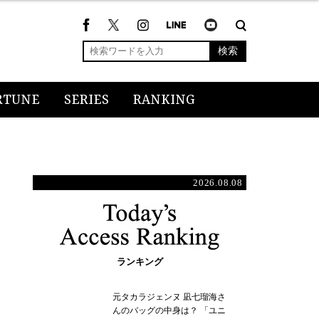
検索
RTUNE
SERIES
RANKING
2026.08.08
ランキング
元タカラジェンヌ 凪七瑠海さ
んのバッグの中身は？ 「ユニ