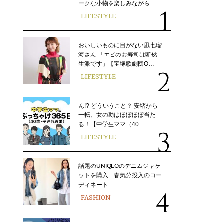
ークな小物を楽しみながら…
LIFESTYLE
おいしいものに目がない凪七瑠
海さん 「エビのお寿司は断然
生派です」【宝塚歌劇団O…
LIFESTYLE
ん!? どういうこと？ 安堵から
一転、女の勘はほぼほぼ当た
る！【中学生ママ（40…
LIFESTYLE
話題のUNIQLOのデニムジャケ
ットを購入！春気分投入のコー
ディネート
FASHION