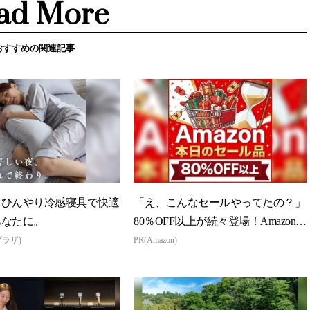
ad More
おすすめの関連記事
】ひんやり冷感寝具で快適
「え、こんなセールやってたの？」
あなたに。
80％OFF以上が続々登場！Amazonの
本気が...
プラザ)
PR(Amazon)