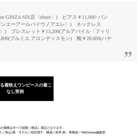
re GINZA SIX店〈ebure〉) ピアス￥11,000･バン
ン〈ワンエーアールバイウノアエレ〉) ネックレス
ーク〉) ブレスレット￥13,200(アルアバイル〈フィリ
00(プルミエ アロンディスモン) 靴￥28,600(ハヤ
る着映えワンピースの着こ
なし実例
品の価格はすべて総額（税込）表記となります。
秋山 瞳 モデル／稲沢朋子 構成／村井 絢 再構成／WebDomani編集部