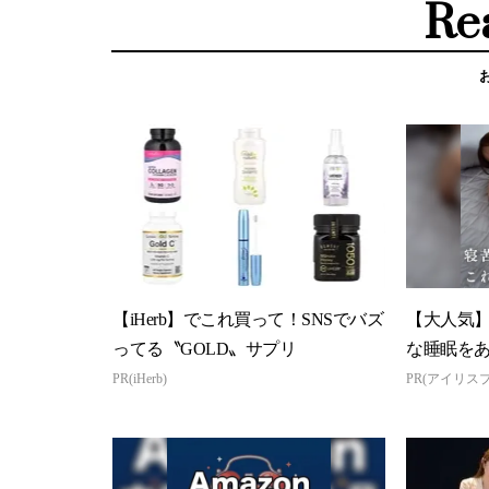
Re
【iHerb】でこれ買って！SNSでバズ
【大人気
ってる〝GOLD〟サプリ
な睡眠を
PR(iHerb)
PR(アイリス