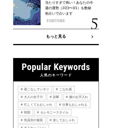
当たりすぎて怖い！あなたの今
週の運勢（2/23〜3/1）を数秘
術占いで占います
FORTUNE
もっと見る
人気のキーワード
着こなしマンネリ
こなれ感
大人の女子力
診断
服のお手入れ
忙しくてもおしゃれ
仕事もおしゃれも
韓国
セレモニースタイル
気温別の服装
楽しておしゃれ
大人かっこいい