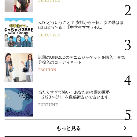
LIFESTYLE
ん!? どういうこと？ 安堵から一転、女の勘はほ
ぼほぼ当たる！【中学生ママ（40…
LIFESTYLE
話題のUNIQLOのデニムジャケットを購入！春気
分投入のコーディネート
FASHION
当たりすぎて怖い！あなたの今週の運勢
（2/23〜3/1）を数秘術占いで占います
FORTUNE
もっと見る