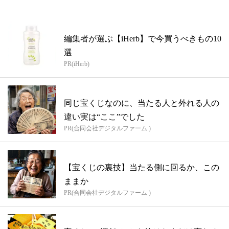
編集者が選ぶ【iHerb】で今買うべきもの10
選
PR(iHerb)
同じ宝くじなのに、当たる人と外れる人の
違い実は“ここ”でした
PR(合同会社デジタルファーム )
【宝くじの裏技】当たる側に回るか、この
ままか
PR(合同会社デジタルファーム )