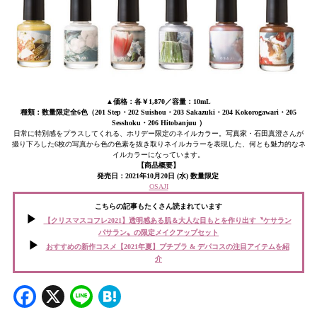
▲価格：各￥1,870／容量：10mL
種類：数量限定全6色（201 Step・202 Suishou・203 Sakazuki・204 Kokorogawari・205
Sesshoku・206 Hitobanjuu ）
日常に特別感をプラスしてくれる、ホリデー限定のネイルカラー。写真家・石田真澄さんが
撮り下ろした6枚の写真から色の色素を抜き取りネイルカラーを表現した、何とも魅力的なネ
イルカラーになっています。
【商品概要】
発売日：2021年10月20日 (水
) 数量限定
OSAJI
こちらの記事もたくさん読まれています
【クリスマスコフレ2021】透明感ある肌＆大人な目もとを作り出す〝ケサラン
パサラン〟の限定メイクアップセット
おすすめの新作コスメ【2021年夏】プチプラ & デパコスの注目アイテムを紹
介
Facebook
X
Line
Hatena