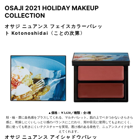
OSAJI 2021 HOLIDAY MAKEUP
COLLECTION
オサジ ニュアンス フェイスカラーパレッ
ト
Kotonoshidai〈ことの次第〉
▲価格：￥3,630／種類：全1種
頬・瞼・唇に血色感をプラスしてくれる、マルチパレット。肌の上でベタつかないさらさら
感と、乾燥しにくいしっとり感のバランスにこだわり、頬や目元に使用してもよれにくく、
唇に使っても乾きにくいテクスチャーを実現。透け感のある発色で、ニュアンスメイクを叶
えてくれます。
オサジ ニュアンス アイシャドウパレッ