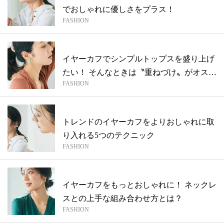
でおしゃれに優しさをプラス！
FASHION
イヤーカフでシンプルトップスを盛り上げ
たい！ そんなときは〝重ねづけ〟がオスス
FASHION
メ...
トレンドのイヤーカフをよりおしゃれに取
り入れる5つのテクニック
FASHION
イヤーカフをもっとおしゃれに！ ネックレ
スとの上手な組み合わせ方とは？
FASHION