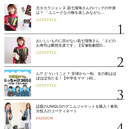
元タカラジェンヌ 凪七瑠海さんのバッグの中身
は？ 「ユニークな小物を楽しみながら…
LIFESTYLE
おいしいものに目がない凪七瑠海さん 「エビの
お寿司は断然生派です」【宝塚歌劇団O…
LIFESTYLE
ん!? どういうこと？ 安堵から一転、女の勘はほ
ぼほぼ当たる！【中学生ママ（40…
LIFESTYLE
話題のUNIQLOのデニムジャケットを購入！春気
分投入のコーディネート
FASHION