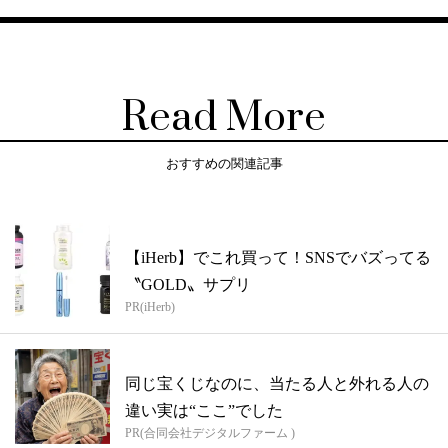
Read More
おすすめの関連記事
【iHerb】でこれ買って！SNSでバズってる
〝GOLD〟サプリ
PR(iHerb)
同じ宝くじなのに、当たる人と外れる人の
違い実は“ここ”でした
PR(合同会社デジタルファーム )