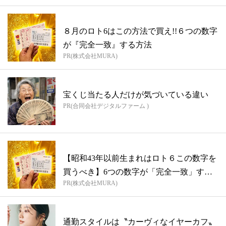
８月のロト6はこの方法で買え!!６つの数字
が『完全一致』する方法
PR(株式会社MURA)
宝くじ当たる人だけが気づいている違い
PR(合同会社デジタルファーム )
【昭和43年以前生まれはロト６この数字を
買うべき】6つの数字が「完全一致」する
PR(株式会社MURA)
方...
通勤スタイルは〝カーヴィなイヤーカフ〟