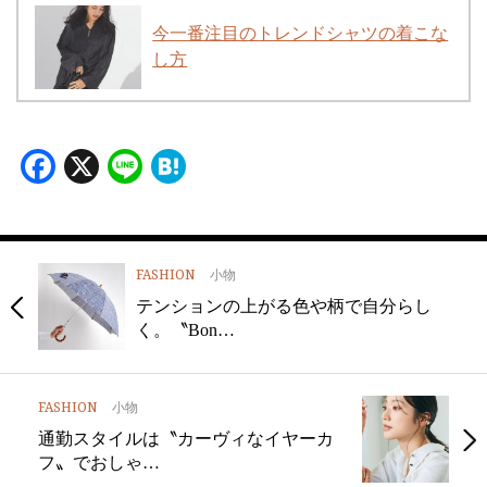
今一番注目のトレンドシャツの着こな
し方
Facebook
X
Line
Hatena
FASHION
小物
テンションの上がる色や柄で自分らし
く。〝Bon…
FASHION
小物
通勤スタイルは〝カーヴィなイヤーカ
フ〟でおしゃ…