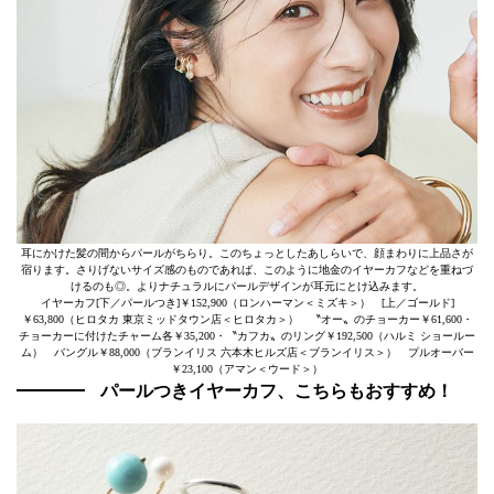
耳にかけた髪の間からパールがちらり。このちょっとしたあしらいで、顔まわりに上品さが
宿ります。さりげないサイズ感のものであれば、このように地金のイヤーカフなどを重ねづ
けるのも◎。よりナチュラルにパールデザインが耳元にとけ込みます。
イヤーカフ[下／パールつき]￥152,900（ロンハーマン＜ミズキ＞） [上／ゴールド]
￥63,800（ヒロタカ 東京ミッドタウン店＜ヒロタカ＞） 〝オー〟のチョーカー￥61,600・
チョーカーに付けたチャーム各￥35,200・〝カフカ〟のリング￥192,500（ハルミ ショールー
ム） バングル￥88,000（ブランイリス 六本木ヒルズ店＜ブランイリス＞） プルオーバー
￥23,100（アマン＜ウード＞）
パールつきイヤーカフ、こちらもおすすめ！