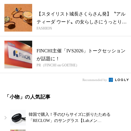
【スタイリスト城長さくらさん発】〝アル
ティーダ ウード〟の女らしさにうっとり♡
FASHION
ダ...
FINCHI主催「IVS2026」トークセッション
が話題に！
PR（FINCHI on GOETHE）
Recommended by
「小物」の人気記事
韓国で購入！手のひらサイズに折りたためる
「RECLOW」のサングラス【Labメン…