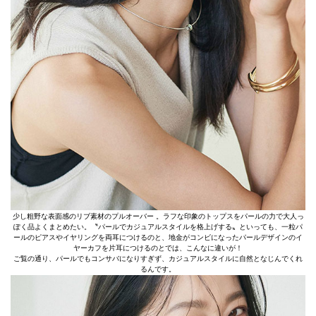
少し粗野な表面感のリブ素材のプルオーバー 。ラフな印象のトップスをパールの力で大人っ
ぽく品よくまとめたい。〝パールでカジュアルスタイルを格上げする〟といっても、一粒パ
ールのピアスやイヤリングを両耳につけるのと、地金がコンビになったパールデザインのイ
ヤーカフを片耳につけるのとでは、こんなに違いが！
ご覧の通り、パールでもコンサバになりすぎず、カジュアルスタイルに自然となじんでくれ
るんです。