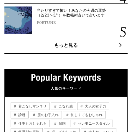
当たりすぎて怖い！あなたの今週の運勢
（2/23〜3/1）を数秘術占いで占います
FORTUNE
もっと見る
人気のキーワード
着こなしマンネリ
こなれ感
大人の女子力
診断
服のお手入れ
忙しくてもおしゃれ
仕事もおしゃれも
韓国
セレモニースタイル
気温別の服装
楽しておしゃれ
大人かっこいい