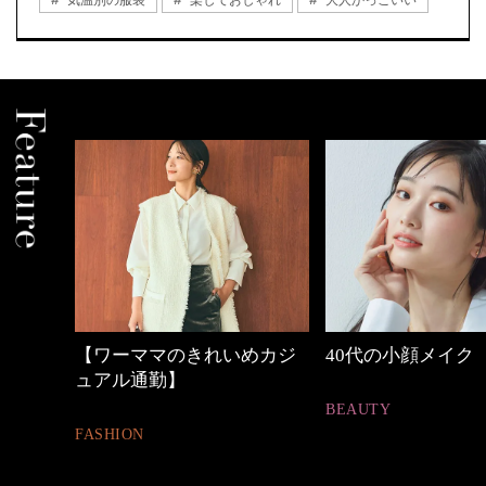
めカジ
40代の小顔メイク
優木まおみさん「
割。」
BEAUTY
LIFESTYLE