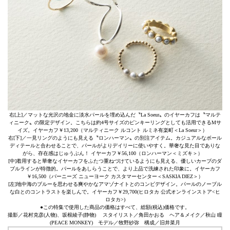
右[上]／マットな光沢の地金に淡水パールを埋め込んだ〝La Soeur〟のイヤーカフは〝マルテ
ィニーク〟の限定デザイン。こちらは約4号サイズのピンキーリングとしても活用できるMサ
イズ。イヤーカフ￥13,200（マルティニーク ルコント ルミネ有楽町＜La Soeur＞）
右[下]／一見リングのようにも見える〝ロンハーマン〟の別注アイテム。カジュアルなボール
ディテールと合わせることで、パールがよりデイリーに使いやすく。華奢な見た目でありな
がら、存在感はじゅうぶん！ イヤーカフ￥56,100（ロンハーマン＜ミズキ＞）
[中]着用すると華奢なイヤーカフをふたつ重ねづけているようにも見える、優しいカーブのダ
ブルラインが特徴的。パールをあしらうことで、より上品で洗練された印象に。イヤーカフ
￥16,500（バーニーズ ニューヨーク カスタマーセンター＜SASKIA DIEZ＞）
[左]地中海のブルーを思わせる爽やかなアマゾナイトとのコンビデザイン。パールのノーブル
な白とのコントラストを楽しんで。イヤーカフ￥29,700(ヒロタカ 公式オンラインストア<ヒ
ロタカ>)
●この特集で使用した商品の価格はすべて、総額(税込)価格です。
撮影／花村克彦(人物)、坂根綾子(静物) スタイリスト／角田かおる ヘア＆メイク／秋山 瞳
(PEACE MONKEY) モデル／牧野紗弥 構成／旧井菜月