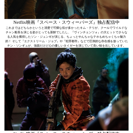
Netflix映画『スペース・スウィーパーズ』独占配信中
これまではどちらかというと清楚で可憐な役が多かったキム・テリが、クールでワイルドな
チャン船長を演じる姿がとっても新鮮でしたし、『ヴィンチェンツォ』の大ヒットでさらな
る人気を獲得したソン・ジュンギが演じる、ちょっとやんちゃなテホもめちゃくちゃ魅力
的！ そして『エクストリーム・ジョブ』や『犯罪都市』などで圧倒的な存在感を放っていた
チン・ソンギュが、強面だけど心の優しいタイガーを演じていて良い味を出しています。