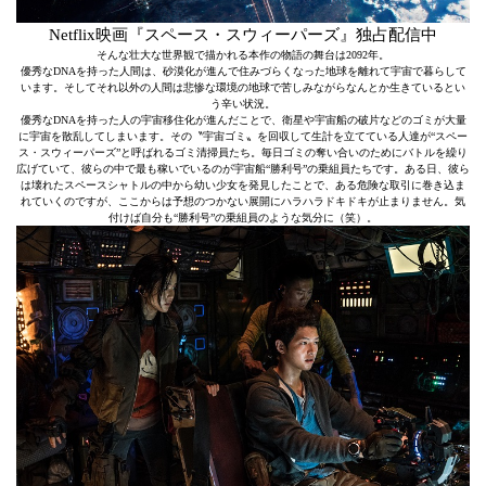
Netflix映画『スペース・スウィーパーズ』独占配信中
そんな壮大な世界観で描かれる本作の物語の舞台は2092年。
優秀なDNAを持った人間は、砂漠化が進んで住みづらくなった地球を離れて宇宙で暮らして
います。そしてそれ以外の人間は悲惨な環境の地球で苦しみながらなんとか生きているとい
う辛い状況。
優秀なDNAを持った人の宇宙移住化が進んだことで、衛星や宇宙船の破片などのゴミが大量
に宇宙を散乱してしまいます。その〝宇宙ゴミ〟を回収して生計を立てている人達が“スペー
ス・スウィーパーズ”と呼ばれるゴミ清掃員たち。毎日ゴミの奪い合いのためにバトルを繰り
広げていて、彼らの中で最も稼いでいるのが宇宙船“勝利号”の乗組員たちです。ある日、彼ら
は壊れたスペースシャトルの中から幼い少女を発見したことで、ある危険な取引に巻き込ま
れていくのですが、ここからは予想のつかない展開にハラハラドキドキが止まりません。気
付けば自分も“勝利号”の乗組員のような気分に（笑）。