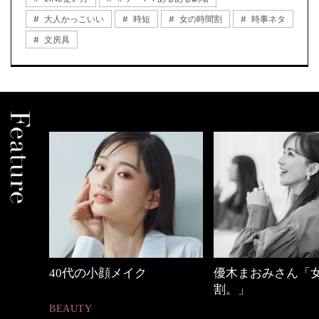
大人かっこいい
時短
女の時間割
時事ネタ
文房具
優木まおみさん「女の時間
【ワーママのきれ
割。」
ュアル通勤】