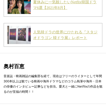
夏休みに一気観したいNetflix韓国ドラ
マ6選【2021年8月】
人気韓ドラの世界にひたれる『スタジ
オドラゴン 韓ドラ展』レポート
奥村百恵
音楽誌・映画雑誌の編集部を経て、現在はフリーのライターとして年間
300本以上は観ている映画や海外ドラマなどのコラム執筆や海外・日本
の俳優のインタビュー記事などを担当。愛犬と一緒にNetflixの作品を観
るのが至福の時間！！