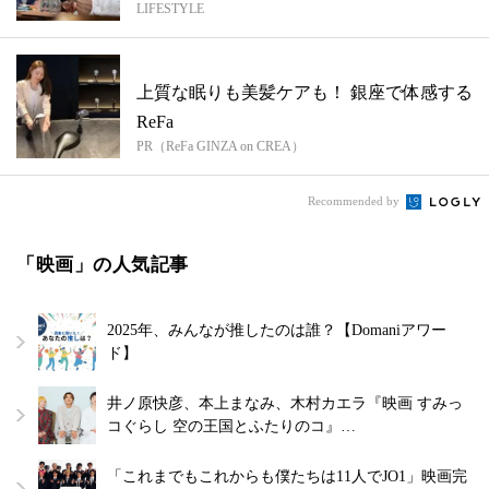
LIFESTYLE
上質な眠りも美髪ケアも！ 銀座で体感する
ReFa
PR（ReFa GINZA on CREA）
Recommended by
「映画」の人気記事
2025年、みんなが推したのは誰？【Domaniアワー
ド】
井ノ原快彦、本上まなみ、木村カエラ『映画 すみっ
コぐらし 空の王国とふたりのコ』…
「これまでもこれからも僕たちは11人でJO1」映画完