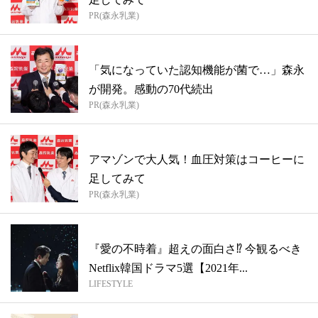
PR(森永乳業)
「気になっていた認知機能が菌で…」森永
が開発。感動の70代続出
PR(森永乳業)
アマゾンで大人気！血圧対策はコーヒーに
足してみて
PR(森永乳業)
『愛の不時着』超えの面白さ⁉ 今観るべき
Netflix韓国ドラマ5選【2021年...
LIFESTYLE