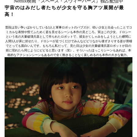
Netflix映画『スペース・スウィーパーズ』独占配信中
宇宙のはみだし者たちが少女を守る胸アツ展開が最
高！
普段は言い争いばかりしている3人と軍事ロボットのバブズが、幼い少女と出会ったことでコ
ミカルな表情や慌てふためく姿を見せるシーンも本作の見どころ。実はこの少女、ドロシー
という名の大量破壊兵器として作られたロボットで、彼女がくしゃみをしようとした瞬間に
人間3人が床に伏せたり、ドロシーが近づくだけでみんなビビリながら後ずさりする姿が滑稽
でとっても面白いんです。もちろん私だって、見た目は少女の大量破壊兵器ロボットが目の
前に現れたら同じようにビビると思います（笑）。そういったほっこりシーンもあれば、本
格的なアクションシーンもあるので全く飽きることなく楽しめるのも本作の大きな魅力。