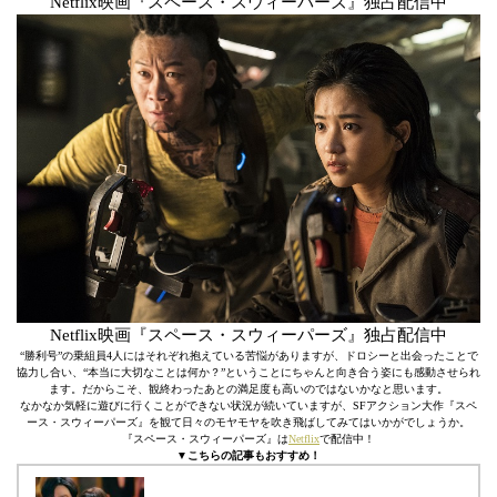
Netflix映画『スペース・スウィーパーズ』独占配信中
Netflix映画『スペース・スウィーパーズ』独占配信中
“勝利号”の乗組員4人にはそれぞれ抱えている苦悩がありますが、ドロシーと出会ったことで
協力し合い、“本当に大切なことは何か？”ということにちゃんと向き合う姿にも感動させられ
ます。だからこそ、観終わったあとの満足度も高いのではないかなと思います。
なかなか気軽に遊びに行くことができない状況が続いていますが、SFアクション大作『スペ
ース・スウィーパーズ』を観て日々のモヤモヤを吹き飛ばしてみてはいかがでしょうか。
『スペース・スウィーパーズ』は
Netflix
で配信中！
▼こちらの記事もおすすめ！