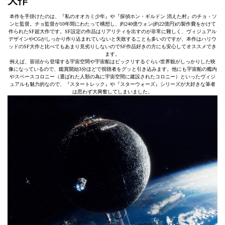
大作
本作を手掛けたのは、『私のオオカミ少年』や『探偵ホン・ギルドン 消えた村』のチョ・ソ
ンヒ監督。チョ監督が10年間にわたって構想し、約240億ウォン(約22億円)の製作費をかけて
作られたSF超大作です。SF設定の作品はリアリティを出すのが非常に難しく、ヴィジュアル
デザインやCGがしっかり作り込まれていないと失敗することも多いのですが、本作はハリウ
ッドのSF大作と比べてもあまり見劣りしないのでSF作品好きの方にも安心してオススメでき
ます。
例えば、冒頭から登場する宇宙空間や宇宙船はビックリするぐらい世界観がしっかりした映
像になっているので、鑑賞開始3分ほどで視聴者をグッと引き込みます。他にも宇宙船の艦内
やスペースコロニー（選ばれた人類の為に宇宙空間に建設されたコロニー）といったヴィジ
ュアルも魅力的なので、『スタートレック』や『スターウォーズ』シリーズが大好きな筆者
は思わず大興奮してしまいました。