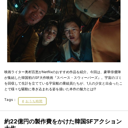
映画ライター奥村百恵がNetflixのおすすめ作品を紹介。今回は、豪華俳優陣
が集結した韓国初のSF大作映画『スペース・スウィーパーズ』。宇宙のゴミ
を回収して生計を立てている宇宙船の乗組員たちが、1人の少女と出会ったこ
とで様々な騒動に巻き込まれる姿を描いた本作の魅力とは!?
Tags：
おうち時間
約22億円の製作費をかけた韓国SFアクション