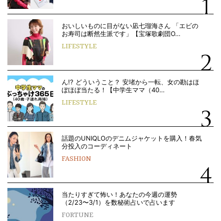
おいしいものに目がない凪七瑠海さん 「エビの
お寿司は断然生派です」【宝塚歌劇団O…
LIFESTYLE
ん!? どういうこと？ 安堵から一転、女の勘はほ
ぼほぼ当たる！【中学生ママ（40…
LIFESTYLE
話題のUNIQLOのデニムジャケットを購入！春気
分投入のコーディネート
FASHION
当たりすぎて怖い！あなたの今週の運勢
（2/23〜3/1）を数秘術占いで占います
FORTUNE