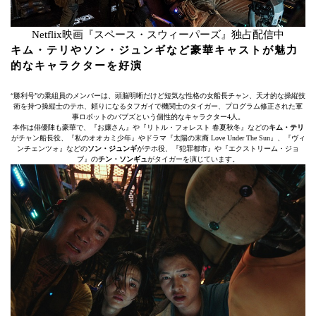
Netflix映画『スペース・スウィーパーズ』独占配信中
キム・テリやソン・ジュンギなど豪華キャストが魅力
的なキャラクターを好演
“勝利号”の乗組員のメンバーは、頭脳明晰だけど短気な性格の女船長チャン、天才的な操縦技
術を持つ操縦士のテホ、頼りになるタフガイで機関士のタイガー、プログラム修正された軍
事ロボットのバブズという個性的なキャラクター4人。
本作は俳優陣も豪華で、『お嬢さん』や『リトル・フォレスト 春夏秋冬』などの
キム・テリ
がチャン船長役、『私のオオカミ少年』やドラマ『太陽の末裔 Love Under The Sun』、『ヴィ
ンチェンツォ』などの
ソン・ジュンギ
がテホ役、『犯罪都市』や『エクストリーム・ジョ
ブ』の
チン・ソンギュ
がタイガーを演じています。