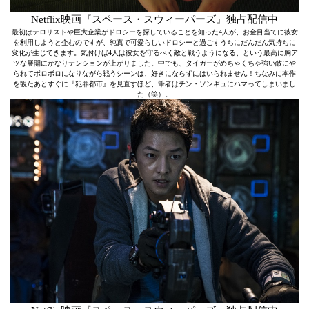
Netflix映画『スペース・スウィーパーズ』独占配信中
最初はテロリストや巨大企業がドロシーを探していることを知った4人が、お金目当てに彼女
を利用しようと企むのですが、純真で可愛らしいドロシーと過ごすうちにだんだん気持ちに
変化が生じてきます。気付けば4人は彼女を守るべく敵と戦うようになる、という最高に胸ア
ツな展開にかなりテンションが上がりました。中でも、タイガーがめちゃくちゃ強い敵にや
られてボロボロになりながら戦うシーンは、好きにならずにはいられません！ちなみに本作
を観たあとすぐに『犯罪都市』を見直すほど、筆者はチン・ソンギュにハマってしまいまし
た（笑）。