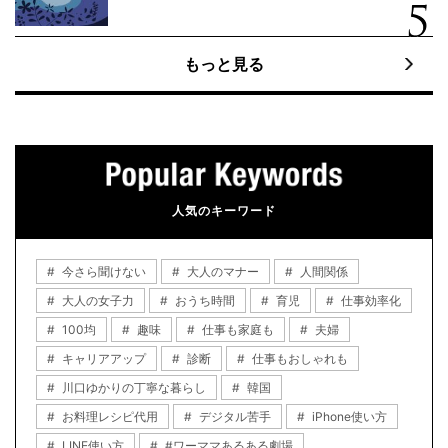
もっと見る
人気のキーワード
今さら聞けない
大人のマナー
人間関係
大人の女子力
おうち時間
育児
仕事効率化
100均
趣味
仕事も家庭も
夫婦
キャリアアップ
診断
仕事もおしゃれも
川口ゆかりの丁寧な暮らし
韓国
お料理レシピ代用
デジタル苦手
iPhone使い方
LINE使い方
#ワーママあるある劇場