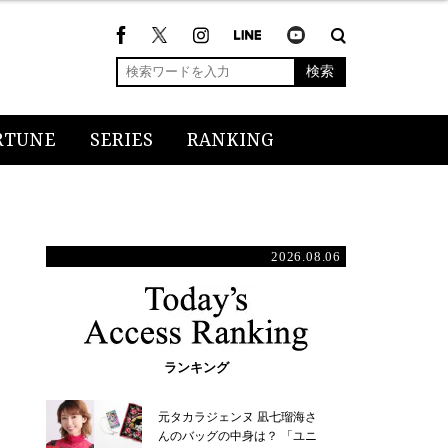
検索
RTUNE
SERIES
RANKING
2026.08.06
ランキング
元タカラジェンヌ 凪七瑠海さ
んのバッグの中身は？ 「ユニ