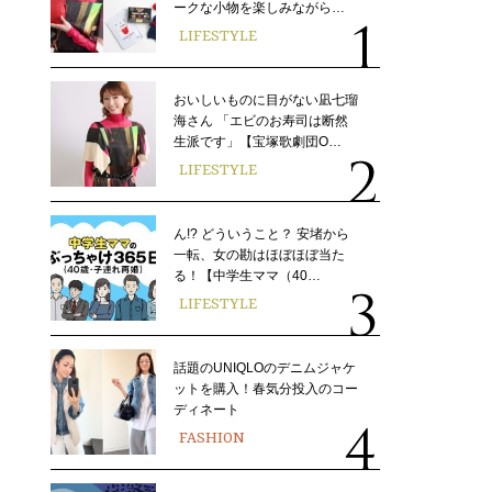
ークな小物を楽しみながら…
LIFESTYLE
おいしいものに目がない凪七瑠
海さん 「エビのお寿司は断然
生派です」【宝塚歌劇団O…
LIFESTYLE
ん!? どういうこと？ 安堵から
一転、女の勘はほぼほぼ当た
る！【中学生ママ（40…
LIFESTYLE
話題のUNIQLOのデニムジャケ
ットを購入！春気分投入のコー
ディネート
FASHION