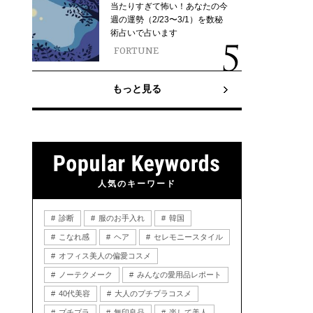
当たりすぎて怖い！あなたの今
週の運勢（2/23〜3/1）を数秘
術占いで占います
FORTUNE
もっと見る
人気のキーワード
診断
服のお手入れ
韓国
こなれ感
ヘア
セレモニースタイル
オフィス美人の偏愛コスメ
ノーテクメーク
みんなの愛用品レポート
40代美容
大人のプチプラコスメ
プチプラ
無印良品
楽して美人