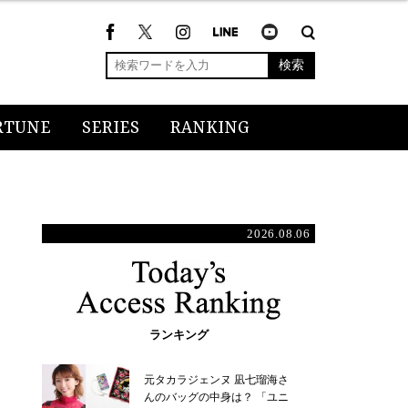
検索
RTUNE
SERIES
RANKING
2026.08.06
ランキング
元タカラジェンヌ 凪七瑠海さ
んのバッグの中身は？ 「ユニ