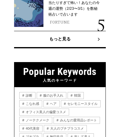
当たりすぎて怖い！あなたの今
週の運勢（2/23〜3/1）を数秘
術占いで占います
FORTUNE
もっと見る
人気のキーワード
診断
服のお手入れ
韓国
こなれ感
ヘア
セレモニースタイル
オフィス美人の偏愛コスメ
ノーテクメーク
みんなの愛用品レポート
40代美容
大人のプチプラコスメ
プチプラ
無印良品
楽して美人