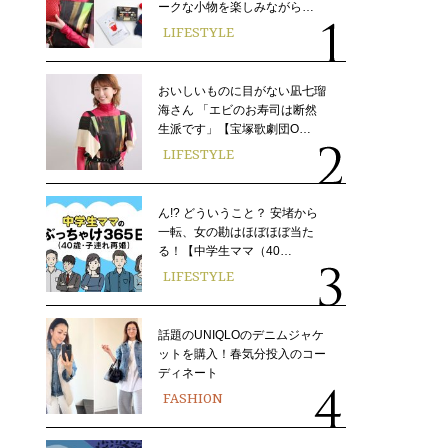
ークな小物を楽しみながら…
LIFESTYLE
おいしいものに目がない凪七瑠
海さん 「エビのお寿司は断然
生派です」【宝塚歌劇団O…
LIFESTYLE
ん!? どういうこと？ 安堵から
一転、女の勘はほぼほぼ当た
る！【中学生ママ（40…
LIFESTYLE
話題のUNIQLOのデニムジャケ
ットを購入！春気分投入のコー
ディネート
FASHION