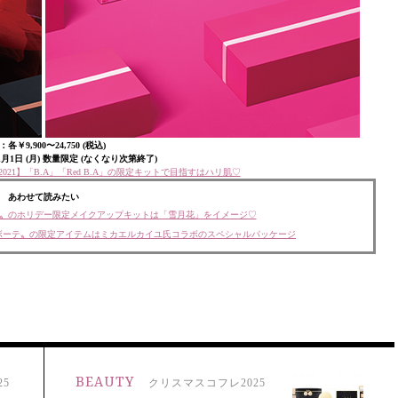
各￥9,900〜24,750 (税込)
1月1日 (月) 数量限定 (なくなり次第終了)
021】「B.A」「Red B.A」の限定キットで目指すはハリ肌♡
あわせて読みたい
QQU〟のホリデー限定メイクアップキットは「雪月花」をイメージ♡
 ボーテ〟の限定アイテムはミカエルカイユ氏コラボのスペシャルパッケージ
BEAUTY
5
クリスマスコフレ2025